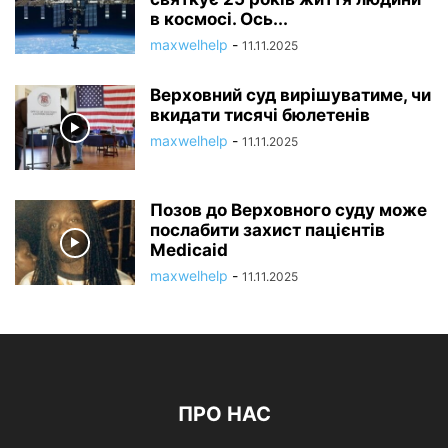
в космосі. Ось...
maxwelhelp
-
11.11.2025
Верховний суд вирішуватиме, чи
вкидати тисячі бюлетенів
maxwelhelp
-
11.11.2025
Позов до Верховного суду може
послабити захист пацієнтів
Medicaid
maxwelhelp
-
11.11.2025
ПРО НАС