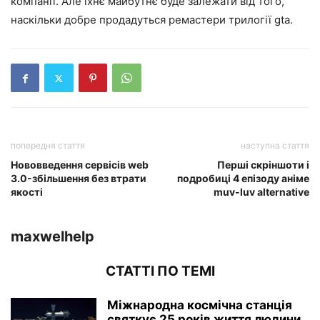
компанії. Але їхнє майбутнє буде залежати від того,
наскільки добре продадуться ремастери трилогії gta.
попередня стаття
наступна стаття
Нововведення сервісів web
Перші скріншоти і
3.0-збільшення без втрати
подробиці 4 епізоду аніме
якості
muv-luv alternative
maxwelhelp
СТАТТІ ПО ТЕМІ
Міжнародна космічна станція
святкує 25 років життя людини