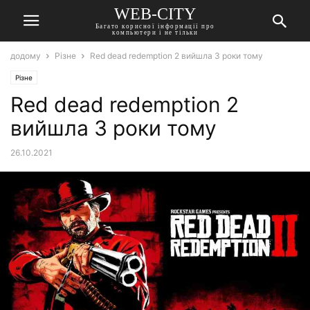
WEB-CITY
Багато корисної інформації про
компьютери і не тільки
додому
Різне
Red dead redemption 2 вийшла 3 роки тому
Різне
Red dead redemption 2
вийшла 3 роки тому
26.10.2021