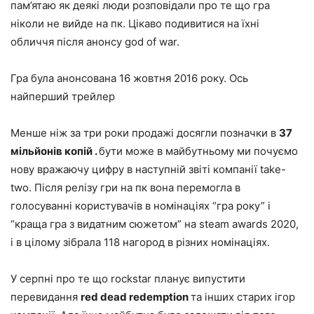
пам’ятаю як деякі люди розповідали про те що гра
ніколи не вийде на пк. Цікаво подивитися на їхні
обличчя після анонсу god of war.
Гра була анонсована 16 жовтня 2016 року. Ось
найперший трейлер
Менше ніж за три роки продажі досягли позначки в
37
мільйонів копій
.
бути може в майбутньому ми почуємо
нову вражаючу цифру в наступній звіті компанії take-
two. Після релізу гри на пк вона перемогла в
голосуванні користувачів в номінаціях “гра року” і
“краща гра з видатним сюжетом” на steam awards 2020,
і в цілому зібрала 118 нагород в різних номінаціях.
У серпні про те що rockstar планує випустити
перевидання
red dead redemption
та інших старих ігор