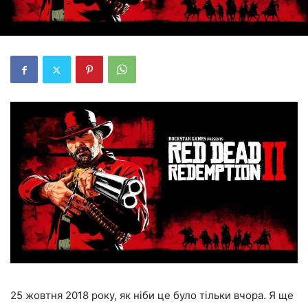
25 жовтня 2018 року, як ніби це було тільки вчора. Я ще