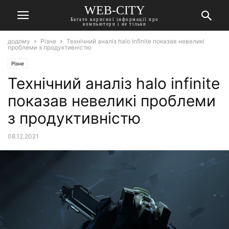
WEB-CITY
Багато корисної інформації про
компьютери і не тільки
додому
Різне
Технічний аналіз halo infinite показав невеликі
проблеми з продуктивністю
Різне
Технічний аналіз halo infinite
показав невеликі проблеми
з продуктивністю
08.12.2021