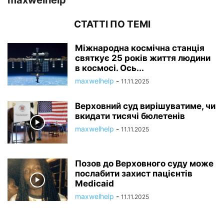
maxwelhelp
СТАТТІ ПО ТЕМІ
Міжнародна космічна станція
святкує 25 років життя людини
в космосі. Ось...
maxwelhelp
-
11.11.2025
Верховний суд вирішуватиме, чи
вкидати тисячі бюлетенів
maxwelhelp
-
11.11.2025
Позов до Верховного суду може
послабити захист пацієнтів
Medicaid
maxwelhelp
-
11.11.2025