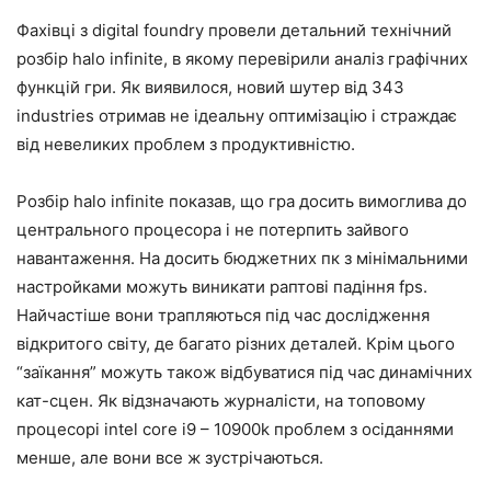
Фахівці з digital foundry провели детальний технічний
розбір halo infinite, в якому перевірили аналіз графічних
функцій гри. Як виявилося, новий шутер від 343
industries отримав не ідеальну оптимізацію і страждає
від невеликих проблем з продуктивністю.
Розбір halo infinite показав, що гра досить вимоглива до
центрального процесора і не потерпить зайвого
навантаження. На досить бюджетних пк з мінімальними
настройками можуть виникати раптові падіння fps.
Найчастіше вони трапляються під час дослідження
відкритого світу, де багато різних деталей. Крім цього
“заїкання” можуть також відбуватися під час динамічних
кат-сцен. Як відзначають журналісти, на топовому
процесорі intel core i9 – 10900k проблем з осіданнями
менше, але вони все ж зустрічаються.