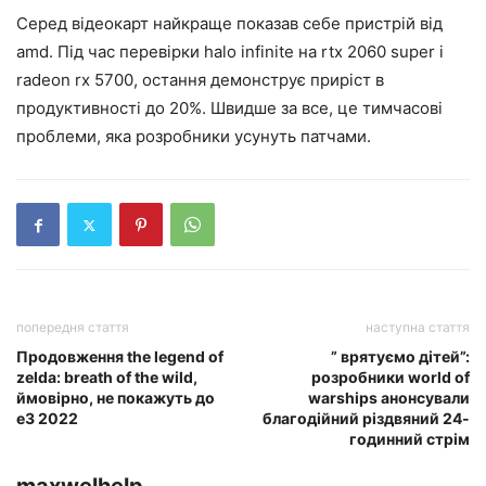
Серед відеокарт найкраще показав себе пристрій від
amd. Під час перевірки halo infinite на rtx 2060 super і
radeon rx 5700, остання демонструє приріст в
продуктивності до 20%. Швидше за все, це тимчасові
проблеми, яка розробники усунуть патчами.
попередня стаття
наступна стаття
Продовження the legend of
” врятуємо дітей”:
zelda: breath of the wild,
розробники world of
ймовірно, не покажуть до
warships анонсували
e3 2022
благодійний різдвяний 24-
годинний стрім