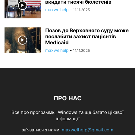
вкидати тисячі бюлетенів
maxwelhelp
-
11.11.2025
Позов до Верховного суду може
послабити захист пацієнтів
Medicaid
maxwelhelp
-
11.11.2025
ПРО НАС
Все про программы, Windows та ще багато цікавої
інформації
зв'язатися з нами:
maxwelhelp@gmail.com