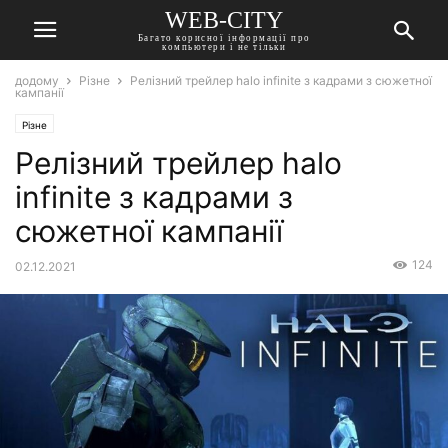
WEB-CITY
Багато корисної інформації про
компьютери і не тільки
додому
Різне
Релізний трейлер halo infinite з кадрами з сюжетної
кампанії
Різне
Релізний трейлер halo
infinite з кадрами з
сюжетної кампанії
124
02.12.2021