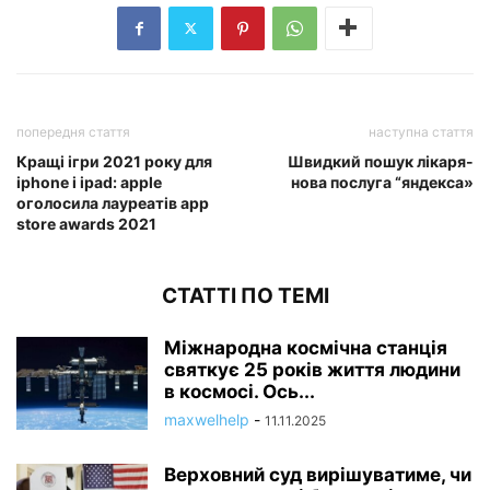
попередня стаття
наступна стаття
Кращі ігри 2021 року для
Швидкий пошук лікаря-
iphone і ipad: apple
нова послуга “яндекса»
оголосила лауреатів app
store awards 2021
СТАТТІ ПО ТЕМІ
Міжнародна космічна станція
святкує 25 років життя людини
в космосі. Ось...
maxwelhelp
-
11.11.2025
Верховний суд вирішуватиме, чи