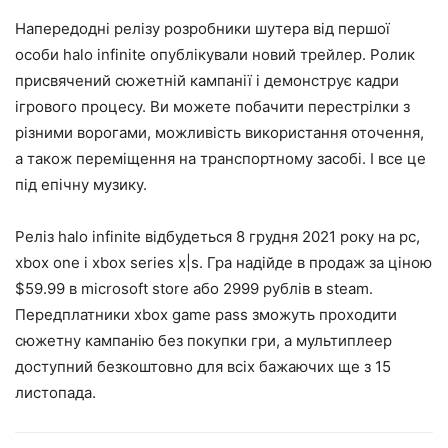
Напередодні релізу розробники шутера від першої
особи halo infinite опублікували новий трейлер. Ролик
присвячений сюжетній кампанії і демонструє кадри
ігрового процесу. Ви можете побачити перестрілки з
різними ворогами, можливість використання оточення,
а також переміщення на транспортному засобі. І все це
під епічну музику.
Реліз halo infinite відбудеться 8 грудня 2021 року на pc,
xbox one і xbox series x|s. Гра надійде в продаж за ціною
$59.99 в microsoft store або 2999 рублів в steam.
Передплатники xbox game pass зможуть проходити
сюжетну кампанію без покупки гри, а мультиплеер
доступний безкоштовно для всіх бажаючих ще з 15
листопада.