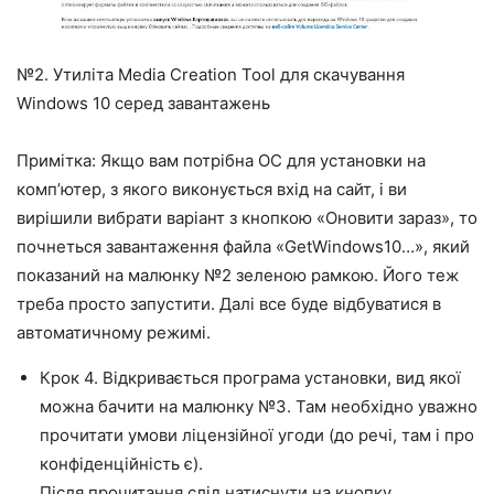
№2. Утиліта Media Creation Tool для скачування
Windows 10 серед завантажень
Примітка: Якщо вам потрібна ОС для установки на
комп’ютер, з якого виконується вхід на сайт, і ви
вирішили вибрати варіант з кнопкою «Оновити зараз», то
почнеться завантаження файла «GetWindows10…», який
показаний на малюнку №2 зеленою рамкою. Його теж
треба просто запустити. Далі все буде відбуватися в
автоматичному режимі.
Крок 4. Відкривається програма установки, вид якої
можна бачити на малюнку №3. Там необхідно уважно
прочитати умови ліцензійної угоди (до речі, там і про
конфіденційність є).
Після прочитання слід натиснути на кнопку