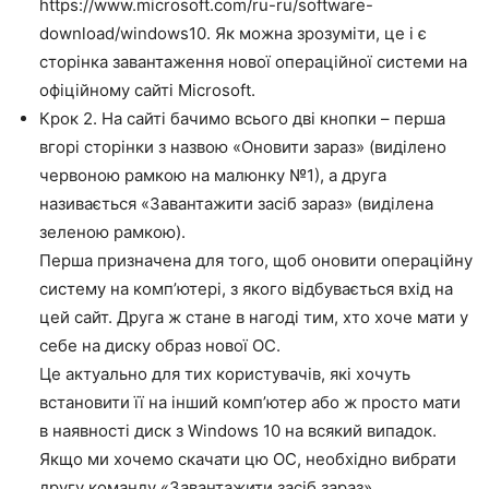
https://www.microsoft.com/ru-ru/software-
download/windows10. Як можна зрозуміти, це і є
сторінка завантаження нової операційної системи на
офіційному сайті Microsoft.
Крок 2. На сайті бачимо всього дві кнопки – перша
вгорі сторінки з назвою «Оновити зараз» (виділено
червоною рамкою на малюнку №1), а друга
називається «Завантажити засіб зараз» (виділена
зеленою рамкою).
Перша призначена для того, щоб оновити операційну
систему на комп’ютері, з якого відбувається вхід на
цей сайт. Друга ж стане в нагоді тим, хто хоче мати у
себе на диску образ нової ОС.
Це актуально для тих користувачів, які хочуть
встановити її на інший комп’ютер або ж просто мати
в наявності диск з Windows 10 на всякий випадок.
Якщо ми хочемо скачати цю ОС, необхідно вибрати
другу команду «Завантажити засіб зараз».