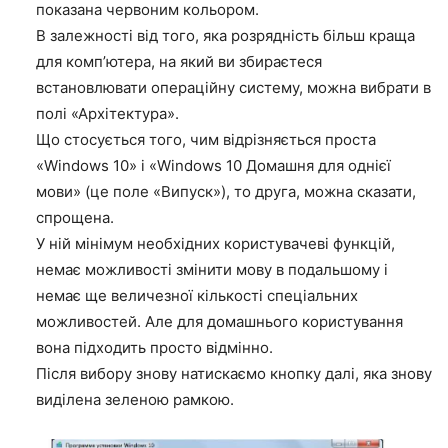
показана червоним кольором.
В залежності від того, яка розрядність більш краща
для комп’ютера, на який ви збираєтеся
встановлювати операційну систему, можна вибрати в
полі «Архітектура».
Що стосується того, чим відрізняється проста
«Windows 10» і «Windows 10 Домашня для однієї
мови» (це поле «Випуск»), то друга, можна сказати,
спрощена.
У ній мінімум необхідних користувачеві функцій,
немає можливості змінити мову в подальшому і
немає ще величезної кількості спеціальних
можливостей. Але для домашнього користування
вона підходить просто відмінно.
Після вибору знову натискаємо кнопку далі, яка знову
виділена зеленою рамкою.