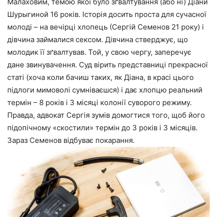
Малаховим, темою якої було зґвалтування (або ні) Діани
Шурыгиной 16 років. Історія досить проста для сучасної
молоді – на вечірці хлопець (Сергій Семенов 21 року) і
дівчина займалися сексом. Дівчина стверджує, що
молодик її зґвалтував. Той, у свою чергу, заперечує
дане звинувачення. Суд вірить представниці прекрасної
статі (хоча коли бачиш таких, як Діана, в красі цього
підлоги мимоволі сумніваєшся) і дає хлопцю реальний
термін – 8 років і 3 місяці колонії суворого режиму.
Правда, адвокат Сергія зумів домогтися того, щоб його
підопічному «скостили» термін до 3 років і 3 місяців.
Зараз Семенов відбуває покарання.