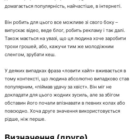
домагається популярність, найчастіше, в інтернеті.
Він робить для цього все можливе зі свого боку –
випускає відео, веде блог, робить рекламу і так далі.
Також мається на увазі, що ця людина хоче заробити
трохи грошей, або, кажучи тим же молодіжним
сленгом, зрубати кеш.
У деяких випадках фраза «ловити хайп» вживається в
тому контексті, що людина абсолютно випадково став
популярним, «піймав удачу за хвіст». Він міг не
докладати для цього жодних зусиль, але за збігом
обставин його почали впізнавати в певних колах або
повсюдно. Хоча друге значення використовується
рідше, ніж перше.
Визначення (друге)