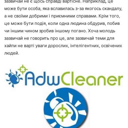
зазвичай не є щось справді вартісне. Наприклад, це
може бути особа, яка вславилась з-за якогось скандалу,
а не своїми добрими і приємними справами. Крім того,
це може бути подія, коли одна людина обдурив, побив
чи іншим чином зробив іншому погано. Хоча молодь
зазвичай не говорить про це, але зазвичай теми для
хайпи не варті уваги дорослих, інтелігентних, освічених
людей.