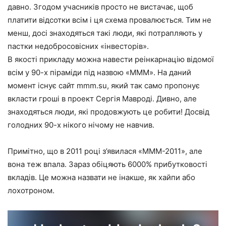
давно. Згодом учасників просто не вистачає, щоб
платити відсотки всім і ця схема провалюється. Тим не
менш, досі знаходяться такі люди, які потрапляють у
пастки недобросовісних «інвесторів».
В якості прикладу можна навести реінкарнацію відомої
всім у 90-х піраміди під назвою «МММ». На даний
момент існує сайт mmm.su, який так само пропонує
вкласти гроші в проект Сергія Мавроді. Дивно, але
знаходяться люди, які продовжують це робити! Досвід
голодних 90-х нікого нічому не навчив.
Примітно, що в 2011 році з’явилася «МММ-2011», але
вона теж впала. Зараз обіцяють 6000% прибутковості
вкладів. Це можна назвати не інакше, як хайпи або
лохотроном.