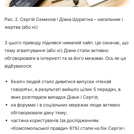
Рис. 2. Сергій Семенов і Діана Шуригіна – насильник і
жертва (або ні)
З цього приводу піднявся чималий хайп. Це означає, що
тему згвалтування (або ні) Діани стали активно
обговорювати в інтернеті та за його межами. Ось як це
відбувалося:
безліч людей стало дивитися випуски «Нехай
говорять», в результаті вийшло цілих 5 передач, в
яких розглядали випадок Діани і Сергія;
на форумах і в соціальних мережах люди активно
обговорювали дану тему;
частина користувачів (за дослідженням
«Комсомольської правди» 61%) стали на бік Сергія і