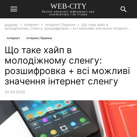
WEB-CITY
Багато корисної інформації про
компьютери і не тільки
додому
Інтернет
Інтернет,Терміни
Що таке хайп в
молодіжному сленгу: розшифровка + всі можливі значення інтернет...
Інтернет
Інтернет,Терміни
Що таке хайп в
молодіжному сленгу:
розшифровка + всі можливі
значення інтернет сленгу
20.04.2020