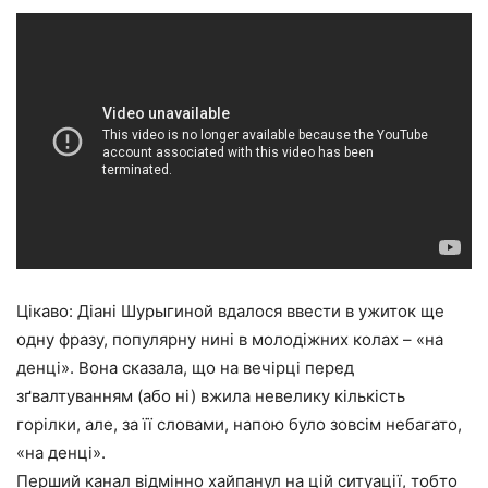
Цікаво: Діані Шурыгиной вдалося ввести в ужиток ще
одну фразу, популярну нині в молодіжних колах – «на
денці». Вона сказала, що на вечірці перед
зґвалтуванням (або ні) вжила невелику кількість
горілки, але, за її словами, напою було зовсім небагато,
«на денці».
Перший канал відмінно хайпанул на цій ситуації, тобто