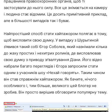
працівників правоохоронних органів, щоб ті
застосували до нього силу. Все це знімається на камеру
і людина стає відомим. Це досить примітивний приклад,
але в більшості випадків так і буває.
Найпростіший спосіб стати хайпажором полягає в тому,
щоб висловити свою думку. У випадку з Шурыгиной
з’явився такий собі Єгор Соболєв, який назнімали кілька
до жаху простих і нехитрих роликів, де висловлював
свою думку з приводу зґвалтування Діани. Його відео
набрали багато переглядів і Єгора запросили стати
одним з учасників шоу «Нехай говорять». Таким чином
він став справжнім хайпажором. Як бачите, нічого
особливого і, тим більше, великого цей блогер не
зробив. Він просто вирішив обговорити популярну тему.