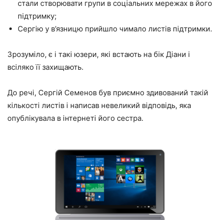
стали створювати групи в соціальних мережах в його
підтримку;
Сергію у в’язницю прийшло чимало листів підтримки.
Зрозуміло, є і такі юзери, які встають на бік Діани і
всіляко її захищають.
До речі, Сергій Семенов був приємно здивований такій
кількості листів і написав невеликий відповідь, яка
опублікувала в інтернеті його сестра.