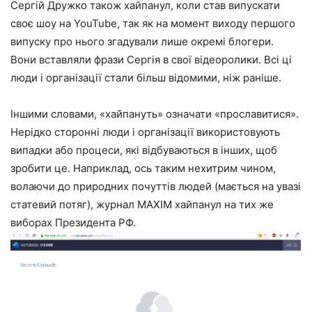
Сергій Дружко також хайпанул, коли став випускати
своє шоу на YouTube, так як на момент виходу першого
випуску про нього згадували лише окремі блогери.
Вони вставляли фрази Сергія в свої відеоролики. Всі ці
люди і організації стали більш відомими, ніж раніше.
Іншими словами, «хайпануть» означати «прославитися».
Нерідко сторонні люди і організації використовують
випадки або процеси, які відбуваються в інших, щоб
зробити це. Наприклад, ось таким нехитрим чином,
волаючи до природних почуттів людей (мається на увазі
статевий потяг), журнал MAXIM хайпанул на тих же
виборах Президента РФ.