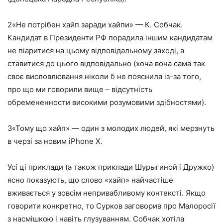
2
«Не потрібен хайп заради хайпи» — К. Собчак.
Кандидат в Президенти РФ порадила іншим кандидатам
не піаритися на цьому відповідальному заході, а
ставитися до цього відповідально (хоча вона сама так
своє висловлювання ніколи б не пояснила із-за того,
про що ми говорили вище – відсутність
обремененности високими розумовими здібностями).
3
«Тому що хайп» — один з молодих людей, які мерзнуть
в черзі за новим iPhone X.
Усі ці приклади (а також приклади Шурыгиной і Дружко)
ясно показують, що слово «хайп» найчастіше
вживається у зовсім непривабливому контексті. Якщо
говорити конкретно, то Сурков заговорив про Малоросії
з насмішкою і навіть глузуванням. Собчак хотіла