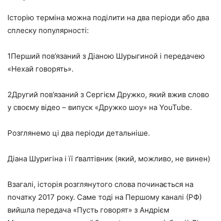
Історію терміна можна поділити на два періоди або два
сплеску популярності:
1
Перший пов’язаний з Діаною Шурыгиной і передачею
«Нехай говорять».
2
Другий пов’язаний з Сергієм Дружко, який вжив слово
у своєму відео – випуск «Дружко шоу» на YouTube.
Розглянемо ці два періоди детальніше.
Діана Шуригіна і її ґвалтівник (який, можливо, не винен)
Взагалі, історія розглянутого слова починається на
початку 2017 року. Саме тоді на Першому каналі (РФ)
вийшла передача «Пусть говорят» з Андрієм