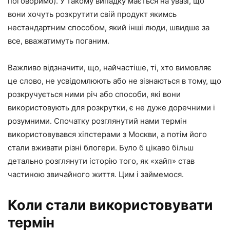
поговоримо). У такому випадку мається на увазі, що
вони хочуть розкрутити свій продукт якимсь
нестандартним способом, який інші люди, швидше за
все, вважатимуть поганим.
Важливо відзначити, що, найчастіше, ті, хто вимовляє
це слово, не усвідомлюють або не зізнаються в тому, що
розкручується ними річ або способи, які вони
використовують для розкрутки, є не дуже доречними і
розумними. Спочатку розглянутий нами термін
використовувався хіпстерами з Москви, а потім його
стали вживати різні блогери. Було б цікаво більш
детально розглянути історію того, як «хайп» став
частиною звичайного життя. Цим і займемося.
Коли стали використовувати
термін