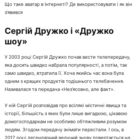
Що таке аватар в Інтернеті? Де використовувати і як він
з’явився
Сергій Дружко і «Дружко
шоу»
У 2003 році Сергій Дружко почав вести телепередачу,
яка досить швидко набрала популярності, а потім, так
само швидко, втратила її. Хоча якийсь час вона була
одним з кращих продуктів тодішнього телебачення.
Називалася та передача «Нез’ясовно, але факт».
У ній Сергій розповідав про всілякі містичні явища та
історії, більшість з яких були лише вигадкою, цікавою
домогосподаркам не особливо обтяжливим розумом
людям. Згодом передачу знімати перестали. І ось, в
2017 році легендарний ведучий знову повертається на