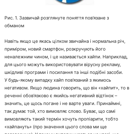
Рис. 1. Зазвичай розглянуте поняття пов’язане з
обманом
Навіть якщо це якась цілком звичайна і нормальна річ,
приміром, новий смартфон, розкручують його
неналежним чином, і це називається хайпи. Наприклад,
для цього можуть використовувати вірусну рекламу,
шкідливі програми і посилання та інші подібні засоби.
У будь-якому випадку хайп пов’язаний з якимось
негативом. Якщо людина говорить, що він «хайпит», то в
реченні обов’язково є якийсь негативний відтінок –
значить, це щось погане і не варте уваги. Принаймні,
так думає той, хто вимовляє слово. Буває, що самі
вимовляють такий термін хочуть пропіарити, тобто
«хайпануть» (про значення цього слова ми ще