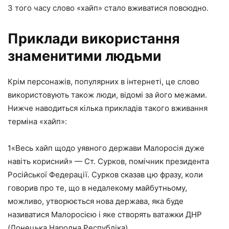
З того часу слово «хайп» стало вживатися повсюдно.
Приклади використання
знаменитими людьми
Крім персонажів, популярних в інтернеті, це слово
використовують також люди, відомі за його межами.
Нижче наводиться кілька прикладів такого вживання
терміна «хайп»:
1
«Весь хайп щодо уявного держави Малоросія дуже
навіть корисний» — Ст. Сурков, помічник президента
Російської Федерації. Сурков сказав цю фразу, коли
говорив про те, що в недалекому майбутньому,
можливо, утворюється нова держава, яка буде
називатися Малоросією і яке створять ватажки ДНР
(Донецька Народна Республіка).