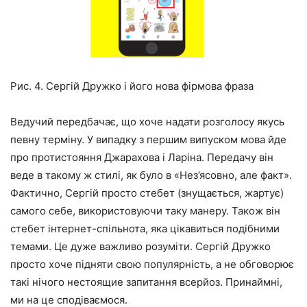
Рис. 4. Сергій Дружко і його нова фірмова фраза
Ведучий передбачає, що хоче надати розголосу якусь
певну терміну. У випадку з першим випуском мова йде
про протистояння Джарахова і Ларіна. Передачу він
веде в такому ж стилі, як було в «Нез’ясовно, але факт».
Фактично, Сергій просто стебет (знущається, жартує)
самого себе, використовуючи таку манеру. Також він
стебет інтернет-спільнота, яка цікавиться подібними
темами. Це дуже важливо розуміти. Сергій Дружко
просто хоче підняти свою популярність, а не обговорює
такі нічого нестоящие запитання всерйоз. Принаймні,
ми на це сподіваємося.