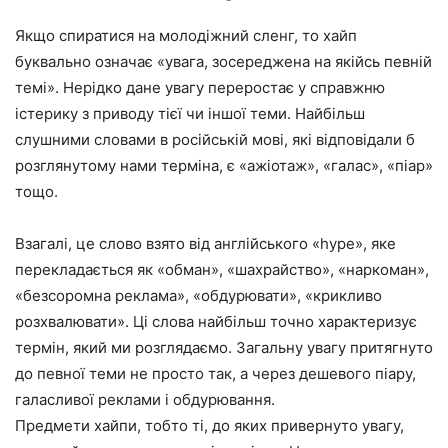
Якщо спиратися на молодіжний сленг, то хайп
буквально означає «увага, зосереджена на якійсь певній
темі». Нерідко дане увагу переростає у справжню
істерику з приводу тієї чи іншої теми. Найбільш
слушними словами в російській мові, які відповідали б
розглянутому нами терміна, є «ажіотаж», «галас», «піар»
тощо.
Взагалі, це слово взято від англійського «hype», яке
перекладається як «обман», «шахрайство», «наркоман»,
«безсоромна реклама», «обдурювати», «крикливо
розхвалювати». Ці слова найбільш точно характеризує
термін, який ми розглядаємо. Загальну увагу притягнуто
до певної теми не просто так, а через дешевого піару,
галасливої реклами і обдурювання.
Предмети хайпи, тобто ті, до яких привернуто увагу,