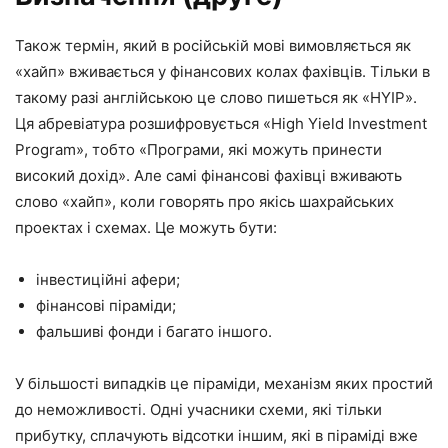
Також термін, який в російській мові вимовляється як
«хайп» вживається у фінансових колах фахівців. Тільки в
такому разі англійською це слово пишеться як
«HYIP»
.
Ця абревіатура розшифровується
«High Yield Investment
Program»
, тобто «Програми, які можуть принести
високий дохід». Але самі фінансові фахівці вживають
слово «хайп», коли говорять про якісь шахрайських
проектах і схемах. Це можуть бути:
інвестиційні афери;
фінансові піраміди;
фальшиві фонди і багато іншого.
У більшості випадків це піраміди, механізм яких простий
до неможливості. Одні учасники схеми, які тільки
прибутку, сплачують відсотки іншим, які в піраміді вже