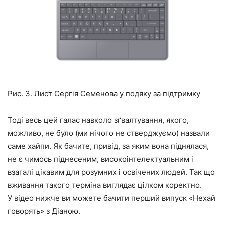
Рис. 3. Лист Сергія Семенова у подяку за підтримку
Тоді весь цей галас навколо зґвалтування, якого,
можливо, не було (ми нічого не стверджуємо) назвали
саме хайпи. Як бачите, привід, за яким вона піднялася,
не є чимось піднесеним, високоінтелектуальним і
взагалі цікавим для розумних і освічених людей. Так що
вживання такого терміна виглядає цілком коректно.
У відео нижче ви можете бачити перший випуск «Нехай
говорять» з Діаною.