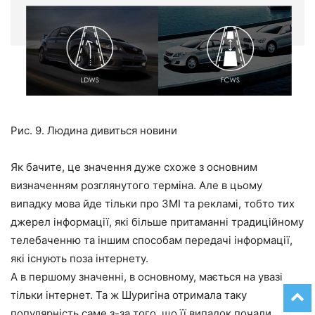
Рис. 9. Людина дивиться новини
Як бачите, це значення дуже схоже з основним
визначенням розглянутого терміна. Але в цьому
випадку мова йде тільки про ЗМІ та рекламі, тобто тих
джерел інформації, які більше притаманні традиційному
телебаченню та іншим способам передачі інформації,
які існують поза інтернету.
А в першому значенні, в основному, мається на увазі
тільки інтернет. Та ж Шуригіна отримала таку
популярність саме з-за того, що її випадок почали