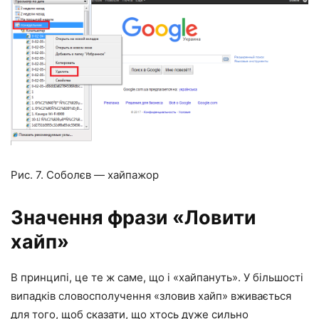
Рис. 7. Соболєв — хайпажор
Значення фрази «Ловити
хайп»
В принципі, це те ж саме, що і «хайпануть». У більшості
випадків словосполучення «зловив хайп» вживається
для того, щоб сказати, що хтось дуже сильно