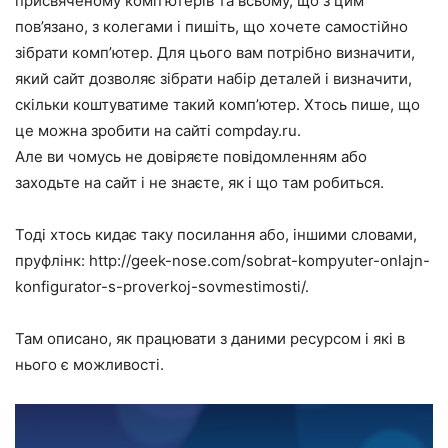
присвяченому комп’ютерів та всьому, що з цим
пов’язано, з колегами і пишіть, що хочете самостійно
зібрати комп’ютер. Для цього вам потрібно визначити,
який сайт дозволяє зібрати набір деталей і визначити,
скільки коштуватиме такий комп’ютер. Хтось пише, що
це можна зробити на сайті compday.ru.
Але ви чомусь не довіряєте повідомленням або
заходьте на сайт і не знаєте, як і що там робиться.
Тоді хтось кидає таку посилання або, іншими словами,
пруфлінк: http://geek-nose.com/sobrat-kompyuter-onlajn-
konfigurator-s-proverkoj-sovmestimosti/.
Там описано, як працювати з даними ресурсом і які в
нього є можливості.