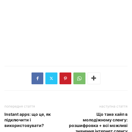
попередня стаття
наступна стаття
Instant apps: що це, як
Що таке хайп в
підключити і
молодіжному сленгу:
використовувати?
розшифровка + всі можливі
значення інтернет сленгу