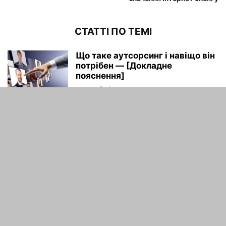
СТАТТІ ПО ТЕМІ
Що таке аутсорсинг і навіщо він
потрібен — [Докладне
пояснення]
maxwelhelp
-
04.02.2022
Що таке челлендж і звідки він
узявся?
maxwelhelp
-
31.12.2021
Що таке КЕК: значення і
контекст
maxwelhelp
-
06.12.2021