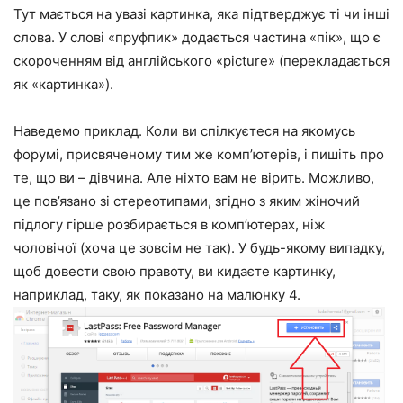
Тут мається на увазі картинка, яка підтверджує ті чи інші
слова. У слові «пруфпик» додається частина «пік», що є
скороченням від англійського
«picture»
(перекладається
як «картинка»).
Наведемо приклад. Коли ви спілкуєтеся на якомусь
форумі, присвяченому тим же комп’ютерів, і пишіть про
те, що ви – дівчина. Але ніхто вам не вірить. Можливо,
це пов’язано зі стереотипами, згідно з яким жіночий
підлогу гірше розбирається в комп’ютерах, ніж
чоловічої (хоча це зовсім не так). У будь-якому випадку,
щоб довести свою правоту, ви кидаєте картинку,
наприклад, таку, як показано на малюнку 4.