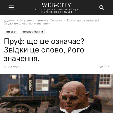
WEB-CITY
Багато корисної інформації про
компьютери і не тільки
додому
Інтернет
Інтернет,Терміни
Пруф: що це означає?
Звідки це слово, його значення.
Інтернет
Інтернет,Терміни
Пруф: що це означає?
Звідки це слово, його
значення.
717
20.04.2020