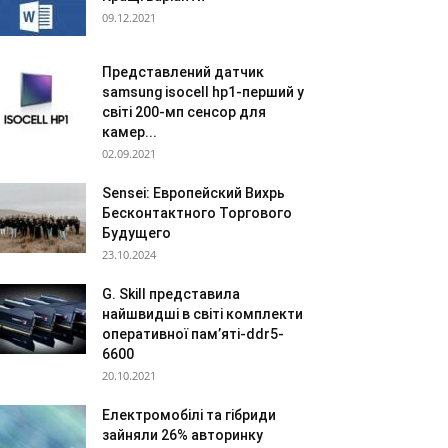
09.12.2021
Представлений датчик
samsung isocell hp1-перший у
світі 200-мп сенсор для
камер...
02.09.2021
Sensei: Европейский Вихрь
Бесконтактного Торгового
Будущего
23.10.2024
G. Skill представила
найшвидші в світі комплекти
оперативної пам’яті-ddr5-
6600
20.10.2021
Електромобілі та гібриди
зайняли 26% авторинку