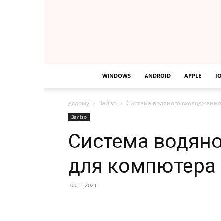
WINDOWS
ANDROID
APPLE
I
додому
Залізо
Система водяного охолодження
Залізо
Система водян
для компютера
08.11.2021