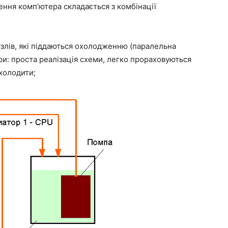
ення комп’ютера складається з комбінації
злів, які піддаються охолодженню (паралельна
ри: проста реалізація схеми, легко прораховуються
охолодити;