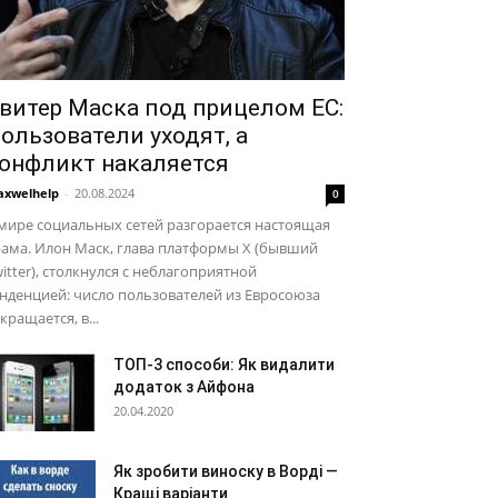
витер Маска под прицелом ЕС:
ользователи уходят, а
онфликт накаляется
xwelhelp
-
20.08.2024
0
мире социальных сетей разгорается настоящая
ама. Илон Маск, глава платформы X (бывший
itter), столкнулся с неблагоприятной
нденцией: число пользователей из Евросоюза
кращается, в...
ТОП-3 способи: Як видалити
додаток з Айфона
20.04.2020
Як зробити виноску в Ворді —
Кращі варіанти