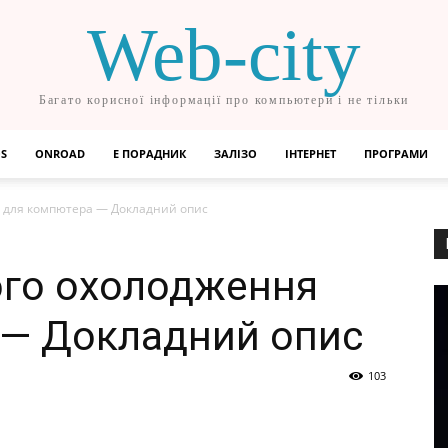
Web-city
Багато корисної інформації про компьютери і не тільки
OS
ONROAD
Е ПОРАДНИК
ЗАЛІЗО
ІНТЕРНЕТ
ПРОГРАМИ
 для компютера — Докладний опис
ого охолодження
 — Докладний опис
103