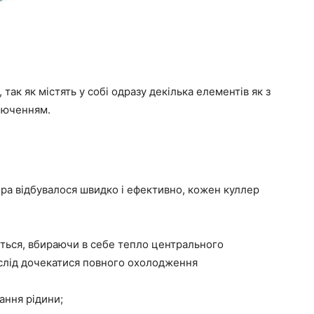
 так як містять у собі одразу декілька елементів як з
ключенням.
а відбувалося швидко і ефективно, кожен куллер
ться, вбираючи в себе тепло центрального
слід дочекатися повного охолодження
ання рідини;