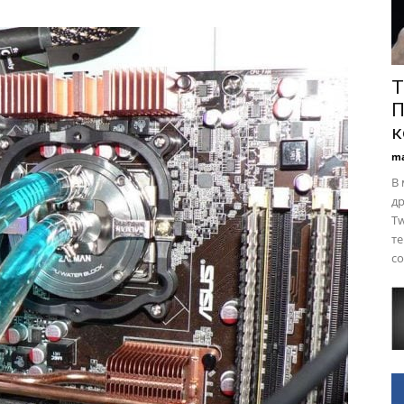
Т
П
к
ma
В 
др
Tw
те
со