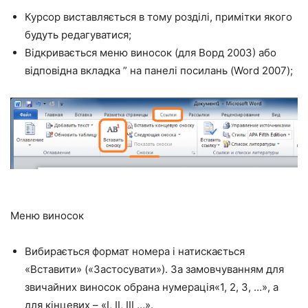
Курсор виставляється в тому розділі, примітки якого
будуть редагуватися;
Відкривається меню виносок (для Ворд 2003) або
відповідна вкладка ” на панелі посилань (Word 2007);
Меню виносок
Вибирається формат номера і натискається
«Вставити» («Застосувати»). За замовчуванням для
звичайних виносок обрана нумерація«1, 2, 3, …», а
для кінцевих – «I, II, III …».