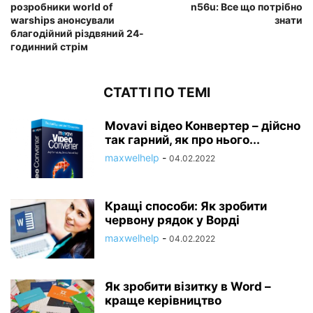
розробники world of
n56u: Все що потрібно
warships анонсували
знати
благодійний різдвяний 24-
годинний стрім
СТАТТІ ПО ТЕМІ
Movavi відео Конвертер – дійсно
так гарний, як про нього...
maxwelhelp
-
04.02.2022
Кращі способи: Як зробити
червону рядок у Ворді
maxwelhelp
-
04.02.2022
Як зробити візитку в Word –
краще керівництво