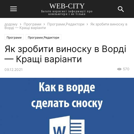
WEB-CITY
Багато корисної інформації про
компьютери і не тільки
додому
Програми
Програми,Редактори
Як зробити виноску в
Ворді — Кращі варіанти
Програми
Програми,Редактори
Як зробити виноску в Ворді
— Кращі варіанти
570
09.12.2021