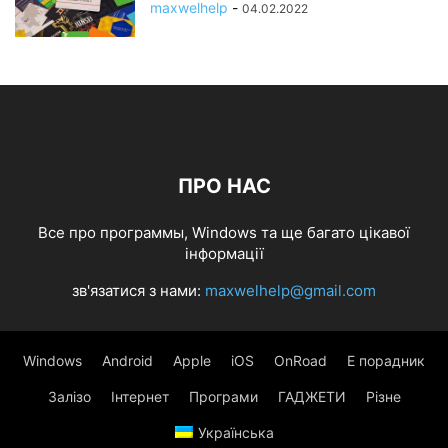
maxwelhelp
-
04.02.2022
ПРО НАС
Все про программы, Windows та ще багато цікавої
інформації
зв'язатися з нами:
maxwelhelp@gmail.com
Windows
Android
Apple
iOS
OnRoad
Е порадник
Залізо
Інтернет
Програми
ГАДЖЕТИ
Різне
Українська