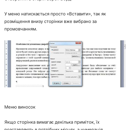
У меню натискається просто «Вставити», так як
розміщення внизу сторінки вже вибрано за
промовчанням.
Меню виносок
Якщо сторінка вимагає декілька приміток, їх
розставляють в потрібних місцях, а нумерація