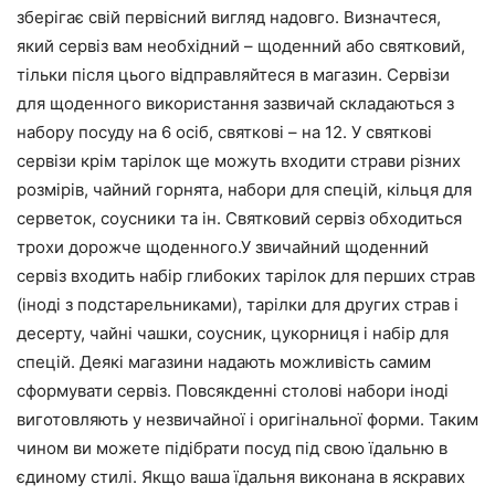
зберігає свій первісний вигляд надовго. Визначтеся,
який сервіз вам необхідний – щоденний або святковий,
тільки після цього відправляйтеся в магазин. Сервізи
для щоденного використання зазвичай складаються з
набору посуду на 6 осіб, святкові – на 12. У святкові
сервізи крім тарілок ще можуть входити страви різних
розмірів, чайний горнята, набори для спецій, кільця для
серветок, соусники та ін. Святковий сервіз обходиться
трохи дорожче щоденного.У звичайний щоденний
сервіз входить набір глибоких тарілок для перших страв
(іноді з подстарельниками), тарілки для других страв і
десерту, чайні чашки, соусник, цукорниця і набір для
спецій. Деякі магазини надають можливість самим
сформувати сервіз. Повсякденні столові набори іноді
виготовляють у незвичайної і оригінальної форми. Таким
чином ви можете підібрати посуд під свою їдальню в
єдиному стилі. Якщо ваша їдальня виконана в яскравих