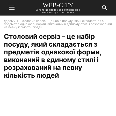
WEB-CITY
Багато корисної інформації про
компьютери і не тільки
додому
Столовий сервіз – це набір посуду, який складається з
предметів однакової форми, виконаний в єдиному стилі і розрахований
на певну кількість людей
Столовий сервіз – це набір
посуду, який складається з
предметів однакової форми,
виконаний в єдиному стилі і
розрахований на певну
кількість людей