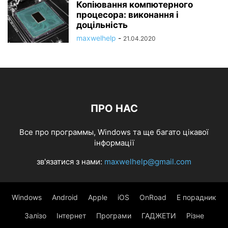
Копіювання компютерного
процесора: виконання і
доцільність
maxwelhelp
-
21.04.2020
ПРО НАС
Все про программы, Windows та ще багато цікавої
інформації
зв'язатися з нами:
maxwelhelp@gmail.com
Windows
Android
Apple
iOS
OnRoad
Е порадник
Залізо
Інтернет
Програми
ГАДЖЕТИ
Різне