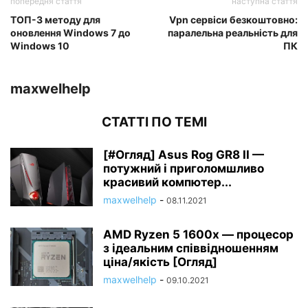
попередня стаття
наступна стаття
ТОП-3 методу для
Vpn сервіси безкоштовно:
оновлення Windows 7 до
паралельна реальність для
Windows 10
ПК
maxwelhelp
СТАТТІ ПО ТЕМІ
[#Огляд] Asus Rog GR8 II —
потужний і приголомшливо
красивий компютер...
maxwelhelp
-
08.11.2021
AMD Ryzen 5 1600x — процесор
з ідеальним співвідношенням
ціна/якість [Огляд]
maxwelhelp
-
09.10.2021