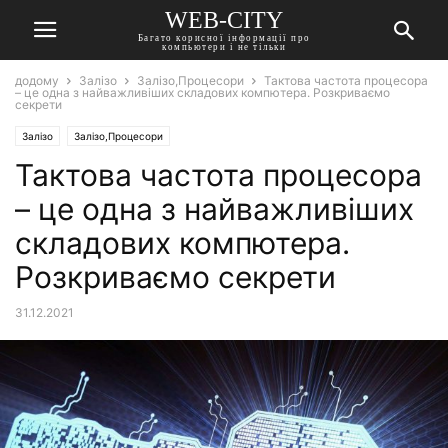
WEB-CITY
Багато корисної інформації про
компьютери і не тільки
додому
Залізо
Залізо,Процесори
Тактова частота процесора
– це одна з найважливіших складових компютера. Розкриваємо
секрети
Залізо
Залізо,Процесори
Тактова частота процесора
– це одна з найважливіших
складових компютера.
Розкриваємо секрети
31.12.2021