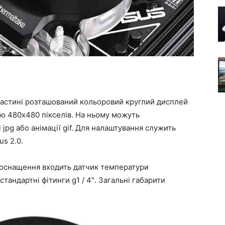
 частині розташований кольоровий круглий дисплей
тю 480х480 пікселів. На ньому можуть
 jpg або анімації gif. Для налаштування служить
us 2.0.
В оснащення входить датчик температури
андартні фітинги g1 / 4″. Загальні габарити