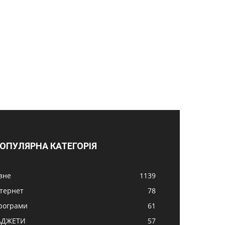
ОПУЛЯРНА КАТЕГОРІЯ
ізне
1139
нтернет
78
рограми
61
АДЖЕТИ
57