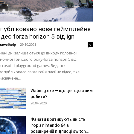
публіковано нове геймплейне
ідео forza horizon 5 від ign
xwelhelp
-
29.10.2021
0
чені дні залишаються до виходу головної
ночної гри цього року-forza horizon 5 від
crosoft і playground games. Видання
nопубліковало свіже геймплейне відео, яке
исвячене...
Wabmig.exe — що це і що з ним
робити?
20.04.2020
Фанати критикують якість
ігор з nintendo 64 в
розширеній підписці switch...