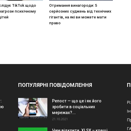
слідує TikTok щодо
Отримання винагороди: 5
загрози психічному
серйозних суджень від технічних
дітей
гігантів, на які ви можете мати
право
ПОПУЛЯРНІ ПОВІДОМЛЕННЯ
П
:
Репост — що це і як його
Р
ою
зробити в соціальних
І
мережах?...
21.10.2021
П
Г
Чим відкрити .XLSX – кращі