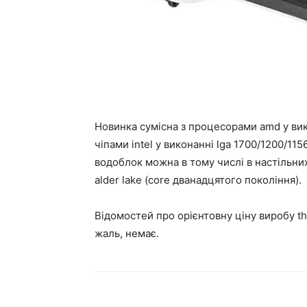
Новинка сумісна з процесорами amd у ви
чіпами intel у виконанні lga 1700/1200/11
водоблок можна в тому числі в настільних
alder lake (core дванадцятого покоління).
Відомостей про орієнтовну ціну виробу the
жаль, немає.