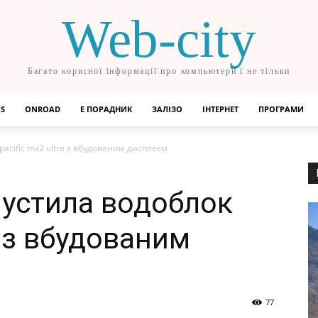
Web-city
Багато корисної інформації про компьютери і не тільки
OS
ONROAD
Е ПОРАДНИК
ЗАЛІЗО
ІНТЕРНЕТ
ПРОГРАМИ
pacific mx2 ultra з вбудованим дисплеєм
пустила водоблок
a з вбудованим
77