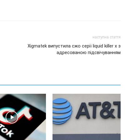
наступна стаття
Xigmatek випустила сжо серії liquid killer x з
адресованою підсвічуванням