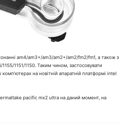
конанні am4/am3+/am3/am2+/am2/fm2/fm1, а також з
56/1155/1151/1150. Таким чином, застосовувати
 комп’ютерах на новітній апаратній платформі intel
rmaltake pacific mx2 ultra на даний момент, на