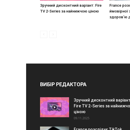
Зручний дисконтний варіант: Fire
France роз
TV 2-Series за найнижчою ціною
ймовірної 
здоров’ю 
ВИБІР РЕДАКТОРА
Зручний дисконтний варіант
Fire TV 2-Series за найнижч
ціною
09.11.2025
France розслідує TikTok