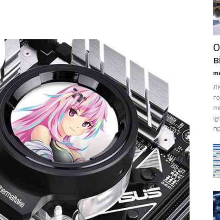
О
в
ma
Лі
го
mi
ig
пр