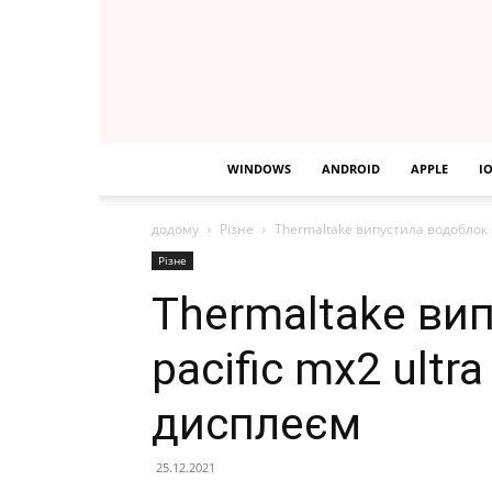
WINDOWS
ANDROID
APPLE
I
додому
Різне
Thermaltake випустила водоблок 
Різне
Thermaltake ви
pacific mx2 ultr
дисплеєм
25.12.2021