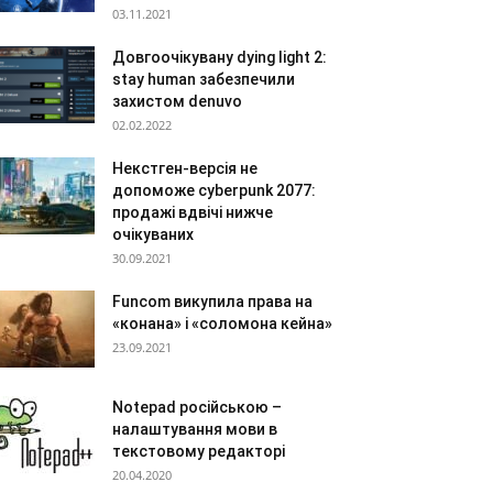
03.11.2021
Довгоочікувану dying light 2:
stay human забезпечили
захистом denuvo
02.02.2022
Некстген-версія не
допоможе cyberpunk 2077:
продажі вдвічі нижче
очікуваних
30.09.2021
Funcom викупила права на
«конана» і «соломона кейна»
23.09.2021
Notepad російською –
налаштування мови в
текстовому редакторі
20.04.2020