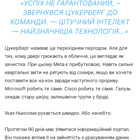
«УСПІХ НЕ ГАРАНТОВАНИЙ, –
ЗВЕРНУВСЯ ЦУКЕРБЕРГ ДО
КОМАНДИ. — ШТУЧНИЙ ІНТЕЛЕКТ
— НАЙЗНАЧНІША ТЕХНОЛОГІЯ…»
Цукерберг називає це перехідним періодом. Але для
тих, кому двері грюкають в обличчя, це виглядає як
зачистка. При цьому Meta є прибутковою. Навіть сильні
квартальні звіти не рятують від сокири, якщо ви хочете
поставити все на кон заради наступного прориву.
Microsoft робить те саме. Cisco робить те саме. Галузь
скидає стару шкіру, залишаючи трупи у бруді.
Указ Ньюсома рухається швидко. Або начебто.
Протягом 90 днів має з’явитися інформаційний портал.
Він покаже вплив ІІ на зайнятість з урахуванням даних