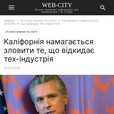
WEB-CITY
Багато корисної інформації про
компьютери і не тільки
додому
Останні новини та статті
Каліфорнія намагається
зловити те, що відкидає тех-індустрія
Останні новини та статті
Каліфорнія намагається
зловити те, що відкидає
тех-індустрія
25.05.2026