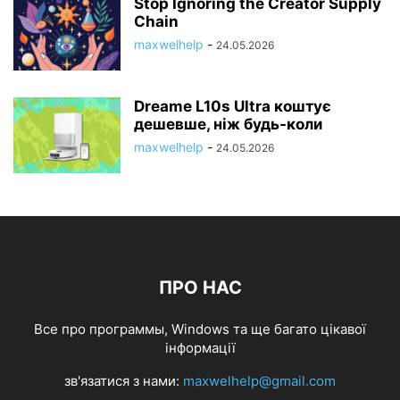
Stop Ignoring the Creator Supply
Chain
maxwelhelp
-
24.05.2026
Dreame L10s Ultra коштує
дешевше, ніж будь-коли
maxwelhelp
-
24.05.2026
ПРО НАС
Все про программы, Windows та ще багато цікавої
інформації
зв'язатися з нами:
maxwelhelp@gmail.com