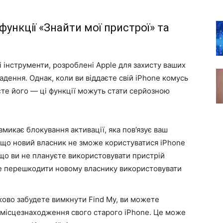
ункції «Знайти мої пристрої» та
і інструменти, розроблені Apple для захисту ваших
крадення. Однак, коли ви віддаєте свій iPhone комусь
єте його — ці функції можуть стати серйозною
микає блокування активації, яка пов’язує ваш
, що новий власник не зможе користуватися iPhone
якщо ви не плануєте використовувати пристрій
же перешкодити новому власнику використовувати
ово забудете вимкнути Find My, ви можете
місцезнаходження свого старого iPhone. Це може