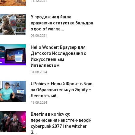
11.12.2021
У продаж надійшла
вражаюча статуетка бальдра
з god of war за...
06.09.2021
Hello Wonder: Браузер для
Детского Исследования с
Искусственным
Интеллектом
31.08.2024
UPchieve: Новый Фронт в Бою
за Образовательную Эquity –
Бесплатный...
19.09.2024
Влетіли в копієчку:
перенесення некстген-версій
cyberpunk 2077 і the witcher
3...