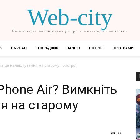
Web-city
Багато корисної інформації про компьютери і не тільки
OS
ONROAD
Е ПОРАДНИК
ЗАЛІЗО
ІНТЕРНЕТ
ПРОГРАМИ
іть це налаштування на старому пристрої
Phone Air? Вимкніть
я на старому
33