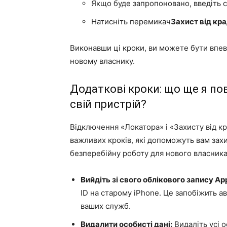
Якщо буде запропоновано, введіть с
Натисніть перемикач
Захист від кр
Виконавши ці кроки, ви можете бути впев
новому власнику.
Додаткові кроки: що ще я по
свій пристрій?
Відключення «Локатора» і «Захисту від к
важливих кроків, які допоможуть вам зах
безперебійну роботу для нового власника
Вийдіть зі свого облікового запису App
ID на старому iPhone. Це запобіжить а
ваших служб.
Видалити особисті дані:
Видаліть усі о