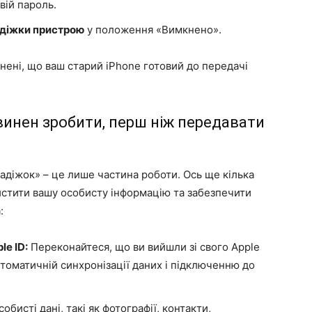
вій пароль.
адіжки пристрою
у положення «Вимкнено».
нені, що ваш старий iPhone готовий до передачі
винен зробити, перш ніж передавати
радіжок» – це лише частина роботи. Ось ще кілька
истити вашу особисту інформацію та забезпечити
:
le ID:
Переконайтеся, що ви вийшли зі свого Apple
втоматичній синхронізації даних і підключенню до
собисті дані, такі як фотографії, контакти,