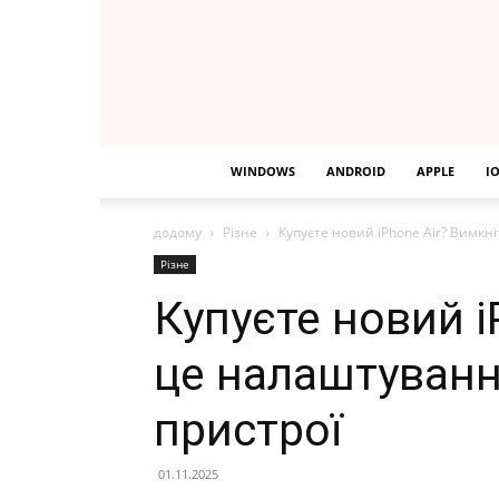
WINDOWS
ANDROID
APPLE
I
додому
Різне
Купуєте новий iPhone Air? Вимкн
Різне
Купуєте новий i
це налаштуванн
пристрої
01.11.2025