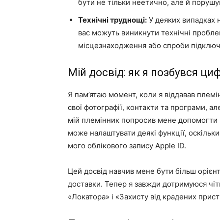
бути не тільки неетично, але й порушу
Технічні труднощі:
У деяких випадках на
вас можуть виникнути технічні пробле
місцезнаходження або спроби підключи
Мій досвід: як я позбувся ц
Я пам’ятаю момент, коли я віддавав племі
свої фотографії, контакти та програми, ал
мій племінник попросив мене допомогти й
може налаштувати деякі функції, оскільк
мого облікового запису Apple ID.
Цей досвід навчив мене бути більш орієнт
доставки. Тепер я завжди дотримуюся чіт
«Локатора» і «Захисту від крадених прист