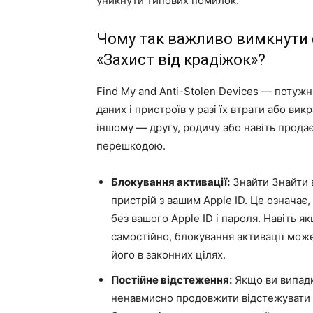
уникнути типових помилок.
Чому так важливо вимкнути ф
«Захист від крадіжок»?
Find My and Anti-Stolen Devices — потужн
даних і пристроїв у разі їх втрати або ви
іншому — другу, родичу або навіть прода
перешкодою.
Блокування активації:
Знайти Знайти в
пристрій з вашим Apple ID. Це означає
без вашого Apple ID і пароля. Навіть 
самостійно, блокування активації мо
його в законних цілях.
Постійне відстеження:
Якщо ви випадк
ненавмисно продовжити відстежувати 