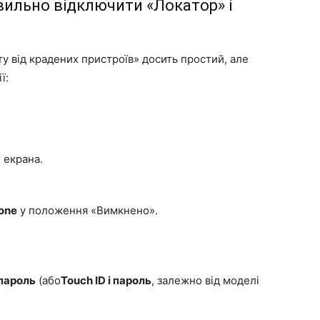
авильно відключити «Локатор» і
у від крадених пристроїв» досить простий, але
ї:
і екрана.
hone
у положення «Вимкнено».
 пароль
(або
Touch ID і пароль
, залежно від моделі