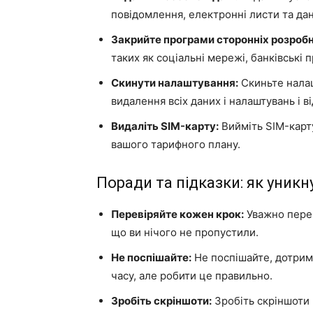
повідомлення, електронні листи та дан
Закрийте програми сторонніх розробн
таких як соціальні мережі, банківські
Скинути налаштування:
Скиньте налаш
видалення всіх даних і налаштувань і 
Видаліть SIM-карту:
Вийміть SIM-карт
вашого тарифного плану.
Поради та підказки: як уник
Перевіряйте кожен крок:
Уважно перев
що ви нічого не пропустили.
Не поспішайте:
Не поспішайте, дотрим
часу, але робити це правильно.
Зробіть скріншоти:
Зробіть скріншоти 