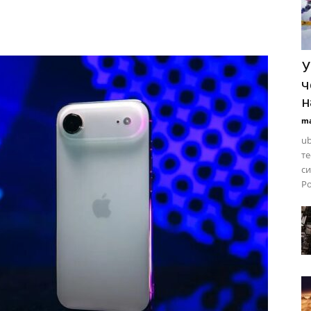
У
ч
н
ma
ub
те
си
Ро