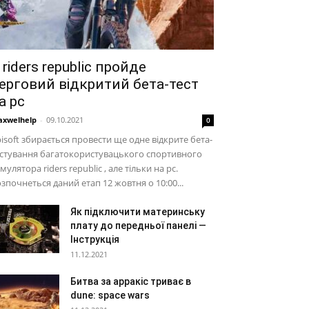
 riders republic пройде
ерговий відкритий бета-тест
а pc
xwelhelp
-
09.10.2021
0
isoft збирається провести ще одне відкрите бета-
стування багатокористувацького спортивного
мулятора riders republic , але тільки на pc.
зпочнеться даний етап 12 жовтня о 10:00...
Як підключити материнську
плату до передньої панелі —
Інструкція
11.12.2021
Битва за арракіс триває в
dune: space wars