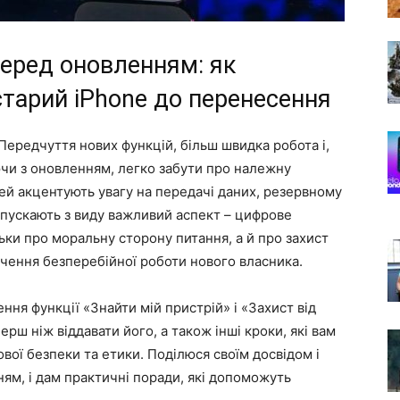
еред оновленням: як
старий iPhone до перенесення
 Передчуття нових функцій, більш швидка робота і,
ючи з оновленням, легко забути про належну
ей акцентують увагу на передачі даних, резервному
випускають з виду важливий аспект – цифрове
ьки про моральну сторону питання, а й про захист
ечення безперебійної роботи нового власника.
ння функції «Знайти мій пристрій» і «Захист від
рш ніж віддавати його, а також інші кроки, які вам
вої безпеки та етики. Поділюся своїм досвідом і
ням, і дам практичні поради, які допоможуть