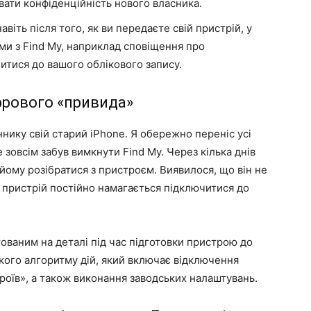
вати конфіденційність нового власника.
віть після того, як ви передаєте свій пристрій, у
ми з Find My, наприклад сповіщення про
тися до вашого облікового запису.
ифрового «привида»
ннику свій старий iPhone. Я обережно переніс усі
е зовсім забув вимкнути Find My. Через кілька днів
ому розібратися з пристроєм. Виявилося, що він не
и пристрій постійно намагається підключитися до
ованим на деталі під час підготовки пристрою до
кого алгоритму дій, який включає відключення
роїв», а також виконання заводських налаштувань.