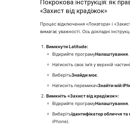
Покрокова інструкція: як пр
«Захист від крадіжок»
Процес відключення «Локатора» і «Захист
вимагає уважності. Ось докладні інструкці
Вимкнути Latitude:
Відкрийте програму
Налаштування
.
Натисніть своє ім’я у верхній частин
Виберіть
Знайди моє
.
Натисніть перемикач
Знайти мій iP
Вимкніть «Захист від крадіжок»:
Відкрийте програму
Налаштування
.
Виберіть
Ідентифікатор обличчя та
iPhone).