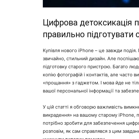
Цифрова детоксикація п
правильно підготувати 
Купівля нового iPhone – це завжди подія.
звичайно, стильний дизайн. Але поспіша
підготовку старого пристрою. Багато люд
копію фотографій і контактів, але часто 
«прощання» з гаджетом. І мова йде не тіл
вашої персональної інформації та забезп
У цій статті я обговорю важливість вимкне
викрадення» на вашому старому iPhone, пе
потрібно зробити для забезпечення цифро
розповім, як сам справлявся з цим завдан