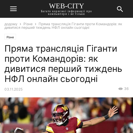
WEB-CITY
Багато корисної інформації про
компьютери і не тільки
додому
Різне
Пряма трансляція Гіганти проти Командорів: як
дивитися перший тиждень НФЛ онлайн сьогодні
Різне
Пряма трансляція Гіганти
проти Командорів: як
дивитися перший тиждень
НФЛ онлайн сьогодні
36
03.11.2025