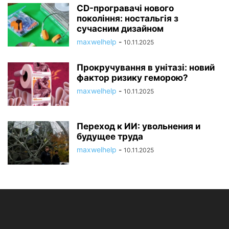
CD-програвачі нового
покоління: ностальгія з
сучасним дизайном
maxwelhelp
-
10.11.2025
Прокручування в унітазі: новий
фактор ризику геморою?
maxwelhelp
-
10.11.2025
Переход к ИИ: увольнения и
будущее труда
maxwelhelp
-
10.11.2025