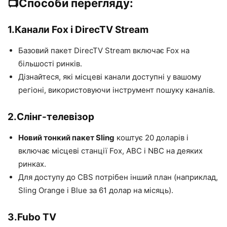
📺Способи перегляду:
1.
Канали Fox і DirecTV Stream
Базовий пакет DirecTV Stream включає Fox на
більшості ринків.
Дізнайтеся, які місцеві канали доступні у вашому
регіоні, використовуючи інструмент пошуку каналів.
2.
Слінг-телевізор
Новий тонкий пакет Sling
коштує 20 доларів і
включає місцеві станції Fox, ABC і NBC на деяких
ринках.
Для доступу до CBS потрібен інший план (наприклад,
Sling Orange і Blue за 61 долар на місяць).
3.
Fubo TV