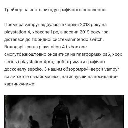
Трейлер на честь виходу графічного оновлення:
Прем’єра vampyr відбулася в червні 2018 року на
playstation 4, xboxone і pc, а восени 2019 року гра
дісталася до гібридної системиnintendo switch.
Володарі гри на playstation 4 і xbox one
смогутбезкоштовно оновитися на платформах ps5, xbox
series і playstation 4pro, щоб отримати графічно
досконалу версію. З нашим обзоромрѕ4-версії vampyr
ви зможете ознайомитися, натиснувши на посилання-
картинкуниже: