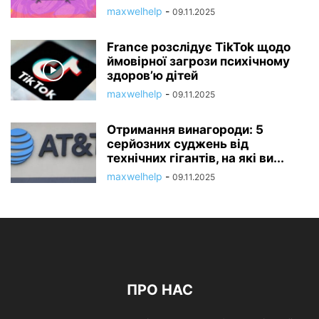
maxwelhelp
-
09.11.2025
France розслідує TikTok щодо
ймовірної загрози психічному
здоров’ю дітей
maxwelhelp
-
09.11.2025
Отримання винагороди: 5
серйозних суджень від
технічних гігантів, на які ви...
maxwelhelp
-
09.11.2025
ПРО НАС