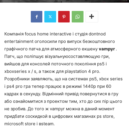
Компанія focus home interactive і студія dontnod
entertainment оголосили про випуск безкоштовного
графічного патча для атмосферного екшену
vampyr
.
Патч, що поліпшує візуальнуюсоставляющую гри,
вийшов для консолей поточного покоління ps5 і
xboxseries x / s, а також для playstation 4 pro.
Розробники заявляють, що на системах ps5, xbox series
і ps4 pro гра тепер працює в режимі 1440p при 60
кадрах в секунду. Відмінний привід повернутися в гру
або ознайомитися з проектом тим, хто до сих пір цього
не зробив. До того ж vampyr можна в даний момент
придбати соскидкой в цифрових магазинах ps store,
microsoft store і вsteam.