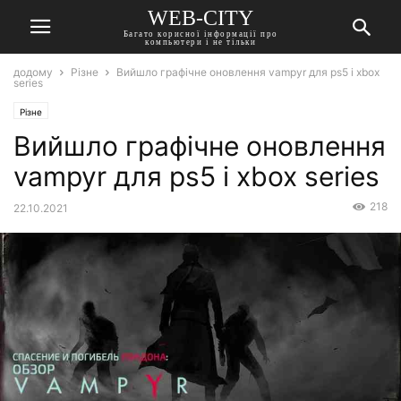
WEB-CITY
Багато корисної інформації про
компьютери і не тільки
додому
Різне
Вийшло графічне оновлення vampyr для ps5 і xbox
series
Різне
Вийшло графічне оновлення
vampyr для ps5 і xbox series
218
22.10.2021