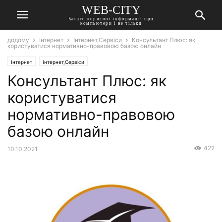
WEB-CITY
Багато корисної інформації про
компьютери і не тільки
додому
Інтернет
Інтернет,Сервіси
Консультант Плюс: як
користуватися нормативно-правовою базою онлайн
Інтернет
Інтернет,Сервіси
Консультант Плюс: як
користуватися
нормативно-правовою
базою онлайн
422
10.10.2021