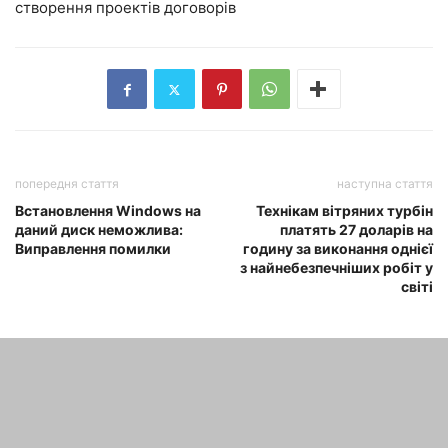
створення проектів договорів
попередня стаття
наступна стаття
Встановлення Windows на
Технікам вітряних турбін
даний диск неможлива:
платять 27 доларів на
Виправлення помилки
годину за виконання однієї
з найнебезпечніших робіт у
світі
СТАТТІ ПО ТЕМІ
Онлайн перекладач Multitran —
Дійсно такий хороший?
maxwelhelp
-
04.02.2022