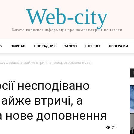
Web-city
Багато корисної інформації про компьютери і не тільки
OS
ONROAD
Е ПОРАДНИК
ЗАЛІЗО
ІНТЕРНЕТ
ПРОГРАМИ
 подешевшала майже втричі, а також отримала нове...
осії несподівано
йже втричі, а
а нове доповнення
74