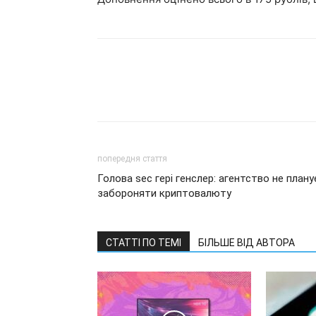
попередня стаття
Голова sec гері генслер: агентство не плану
забороняти криптовалюту
СТАТТІ ПО ТЕМІ
БІЛЬШЕ ВІД АВТОРА