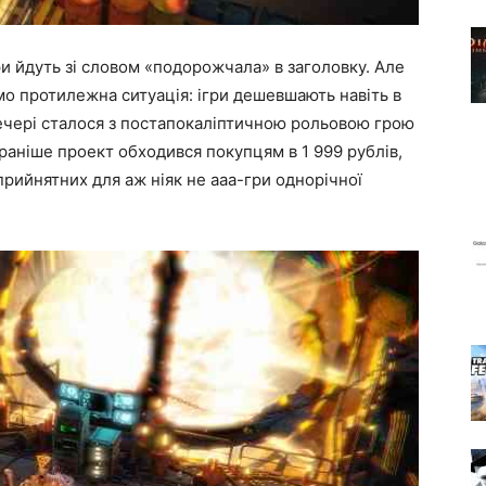
ри йдуть зі словом «подорожчала» в заголовку. Але
рямо протилежна ситуація: ігри дешевшають навіть в
вечері сталося з постапокаліптичною рольовою грою
о раніше проект обходився покупцям в 1 999 рублів,
прийнятних для аж ніяк не aaa-гри однорічної