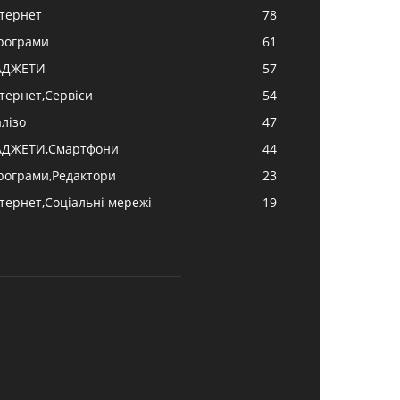
нтернет
78
рограми
61
АДЖЕТИ
57
нтернет,Сервіси
54
алізо
47
АДЖЕТИ,Смартфони
44
рограми,Редактори
23
нтернет,Соціальні мережі
19