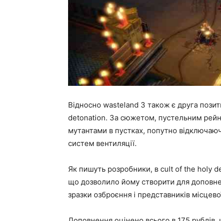
Відносно wasteland 3 також є друга позит
detonation. За сюжетом, пустельним рей
мутантами в пустках, попутно відключаю
систем вентиляції.
Як пишуть розробники, в cult of the holy 
що дозволило йому створити для доповнен
зразки озброєння і представників місцево
Доповнення оцінено всього в 175 рублів,