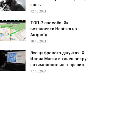
часів
12.10.2021
ТОП-2 способи: Як
встановити Навітел на
Андроїд
18.10.2021
Эхо цифрового джунгля: X
Илона Маска и танец вокруг
антимонопольных правил...
17.10.2024