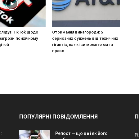
слідує TikTok щодо
Отримання винагороди: 5
загрози психічному
серйозних суджень від технічних
дітей
гігантів, на які ви можете мати
право
ПОПУЛЯРНІ ПОВІДОМЛЕННЯ
П
:
Репост — що це і як його
Р