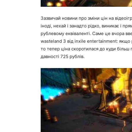
Зазвичай новини про зміни цін на відеоіг
іноді, нехай і занадто рідко, виникає і п
рублевому еквіваленті. Саме це вчора в
wasteland 3 від inxile entertainment: якщ
то тепер ціна скоротилася до куди більш 
давності 725 рублів.