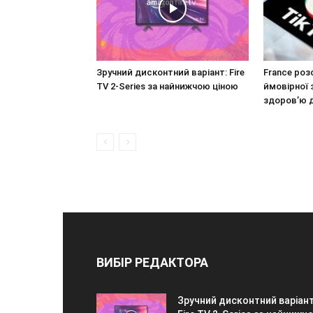
Зручний дисконтний варіант: Fire
France роз
TV 2-Series за найнижчою ціною
ймовірної 
здоров’ю 
ВИБІР РЕДАКТОРА
Зручний дисконтний варіант