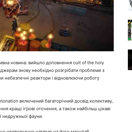
ивна новина: вийшло доповнення cult of the holy
нджерам знову необхідно розгрібати проблеми з
чи небезпечні реактори і відновлюючи роботу
detonation включений багаторічний досвід колективу,
ня кращі ігрові оточення, а також найбільш цікаві
ї недружньої фауни.
 що недвозначно натякає на його масштаб.