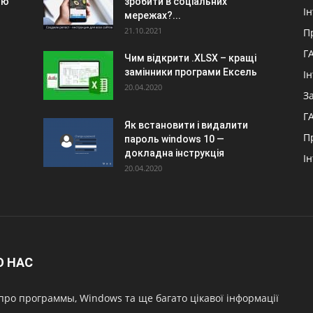
ою
зробити в соціальних
І
мережах?...
21.10.2021
П
Г
Чим відкрити .XLSX – кращі
замінники програми Ексель
І
20.04.2020
З
Г
Як встановити і видалити
П
пароль windows 10 —
докладна інструкція
І
20.04.2020
О НАС
про программы, Windows та ще багато цікавої інформації