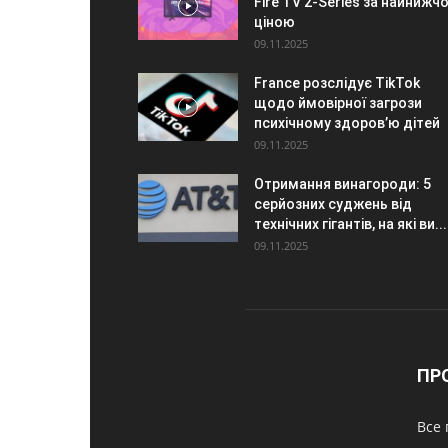
Fire TV 2-Series за найнижч
ціною
09.11.2025
France розслідує TikTok
щодо ймовірної загрози
психічному здоров’ю дітей
09.11.2025
Отримання винагороди: 5
серйозних суджень від
технічних гігантів, на які ви...
09.11.2025
ПР
Все 