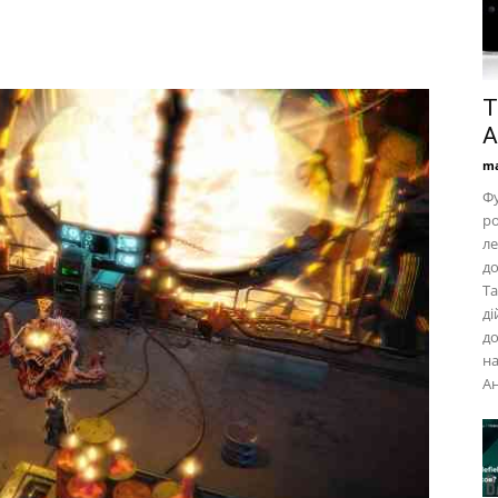
Т
A
ma
Фу
ро
ле
до
Та
ді
до
на
Ан