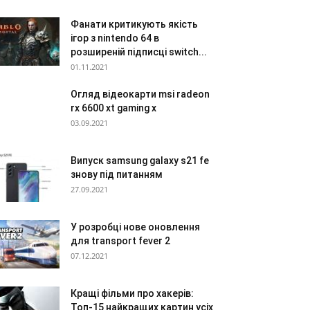
Фанати критикують якість
ігор з nintendo 64 в
розширеній підписці switch...
01.11.2021
Огляд відеокарти msi radeon
rx 6600 xt gaming x
03.09.2021
Випуск samsung galaxy s21 fe
знову під питанням
27.09.2021
У розробці нове оновлення
для transport fever 2
07.12.2021
Кращі фільми про хакерів:
Топ-15 найкращих картин усіх