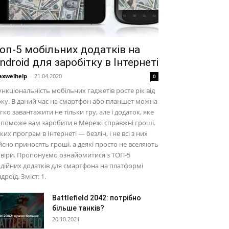
оп-5 мобільних додатків на
ndroid для заробітку в Інтернеті
xwelhelp
-
21.04.2020
0
нкціональність мобільних гаджетів росте рік від
ку. В даний час на смартфон або планшет можна
гко завантажити не тільки гру, але і додаток, яке
поможе вам заробити в Мережі справжні гроші.
ких програм в Інтернеті — безліч, і не всі з них
йсно приносять гроші, а деякі просто не вселяють
віри. Пропонуємо ознайомитися з ТОП-5
дійних додатків для смартфона на платформі
дроїд. Зміст: 1.
Battlefield 2042: потрібно
більше танків?
20.10.2021