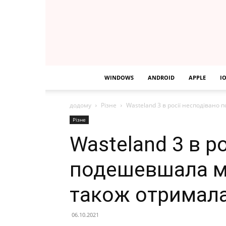
WINDOWS
ANDROID
APPLE
I
додому
Різне
Wasteland 3 в росії несподівано
Різне
Wasteland 3 в р
подешевшала ма
також отримал
06.10.2021