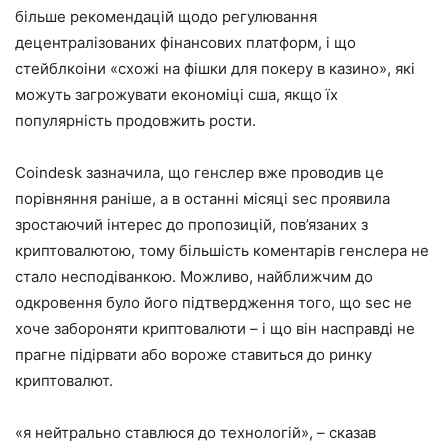
більше рекомендацій щодо регулювання
децентралізованих фінансових платформ, і що
стейблкоіни «схожі на фішки для покеру в казино», які
можуть загрожувати економіці сша, якщо їх
популярність продовжить рости.
Coindesk зазначила, що генслер вже проводив це
порівняння раніше, а в останні місяці sec проявила
зростаючий інтерес до пропозицій, пов’язаних з
криптовалютою, тому більшість коментарів генслера не
стало несподіванкою. Можливо, найближчим до
одкровення було його підтвердження того, що sec не
хоче забороняти криптовалюти – і що він насправді не
прагне підірвати або вороже ставиться до ринку
криптовалют.
«я нейтрально ставлюся до технологій», – сказав