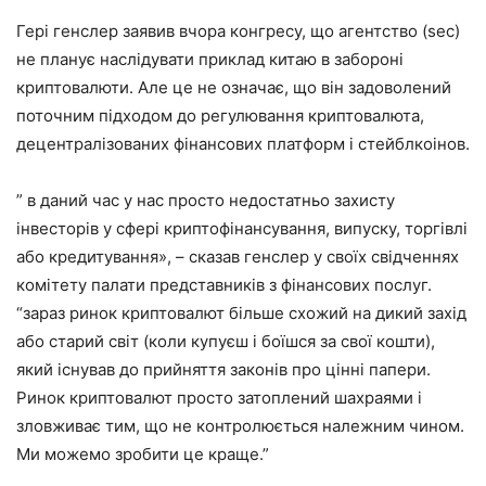
Гері генслер заявив вчора конгресу, що агентство (sec)
не планує наслідувати приклад китаю в забороні
криптовалюти. Але це не означає, що він задоволений
поточним підходом до регулювання криптовалюта,
децентралізованих фінансових платформ і стейблкоінов.
” в даний час у нас просто недостатньо захисту
інвесторів у сфері криптофінансування, випуску, торгівлі
або кредитування», – сказав генслер у своїх свідченнях
комітету палати представників з фінансових послуг.
“зараз ринок криптовалют більше схожий на дикий захід
або старий світ (коли купуєш і боїшся за свої кошти),
який існував до прийняття законів про цінні папери.
Ринок криптовалют просто затоплений шахраями і
зловживає тим, що не контролюється належним чином.
Ми можемо зробити це краще.”