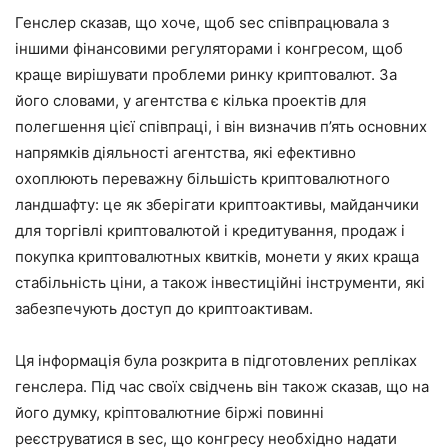
Генслер сказав, що хоче, щоб sec співпрацювала з
іншими фінансовими регуляторами і конгресом, щоб
краще вирішувати проблеми ринку криптовалют. За
його словами, у агентства є кілька проектів для
полегшення цієї співпраці, і він визначив п’ять основних
напрямків діяльності агентства, які ефективно
охоплюють переважну більшість криптовалютного
ландшафту: це як зберігати криптоактивы, майданчики
для торгівлі криптовалютой і кредитування, продаж і
покупка криптовалютных квитків, монети у яких краща
стабільність ціни, а також інвестиційні інструменти, які
забезпечують доступ до криптоактивам.
Ця інформація була розкрита в підготовлених репліках
генслера. Під час своїх свідчень він також сказав, що на
його думку, кріптовалютние біржі повинні
реєструватися в sec, що конгресу необхідно надати