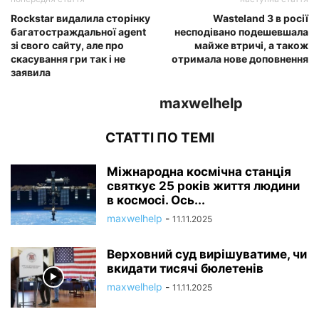
Rockstar видалила сторінку
Wasteland 3 в росії
багатостраждальної agent
несподівано подешевшала
зі свого сайту, але про
майже втричі, а також
скасування гри так і не
отримала нове доповнення
заявила
maxwelhelp
СТАТТІ ПО ТЕМІ
Міжнародна космічна станція
святкує 25 років життя людини
в космосі. Ось...
maxwelhelp
-
11.11.2025
Верховний суд вирішуватиме, чи
вкидати тисячі бюлетенів
maxwelhelp
-
11.11.2025