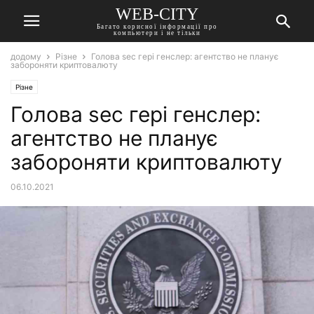
WEB-CITY
Багато корисної інформації про
компьютери і не тільки
додому
Різне
Голова sec гері генслер: агентство не планує
забороняти криптовалюту
Різне
Голова sec гері генслер:
агентство не планує
забороняти криптовалюту
06.10.2021