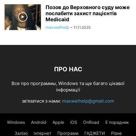
Позов до Верховного суду може
послабити захист пацієнтів
Medicaid
maxwelhelp
-
11.11.2025
ПРО НАС
Все про программы, Windows та ще багато цікавої
інформації
зв'язатися з нами:
maxwelhelp@gmail.com
Windows
Android
Apple
iOS
OnRoad
Е порадник
Залізо
Інтернет
Програми
ГАДЖЕТИ
Різне