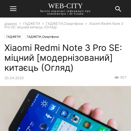
WEB-CITY
Багато корисної інформації про
компьютери і не тільки
додому
ГАДЖЕТИ
ГАДЖЕТИ,Смартфони
Xiaomi Redmi Note 3
Pro SE: міцний китаєць (Огляд)
ГАДЖЕТИ
ГАДЖЕТИ,Смартфони
Xiaomi Redmi Note 3 Pro SE:
міцний [модернізований]
китаєць (Огляд)
507
20.04.2020