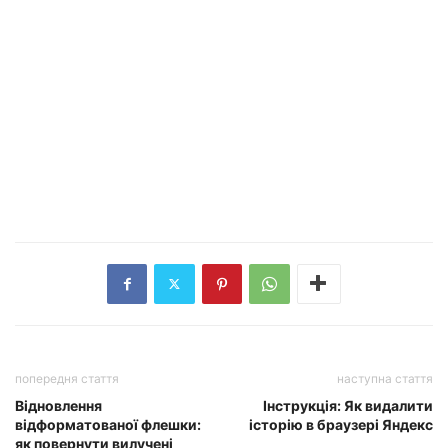
попередня стаття
наступна стаття
Відновлення
Інструкція: Як видалити
відформатованої флешки:
історію в браузері Яндекс
як повернути вилучені