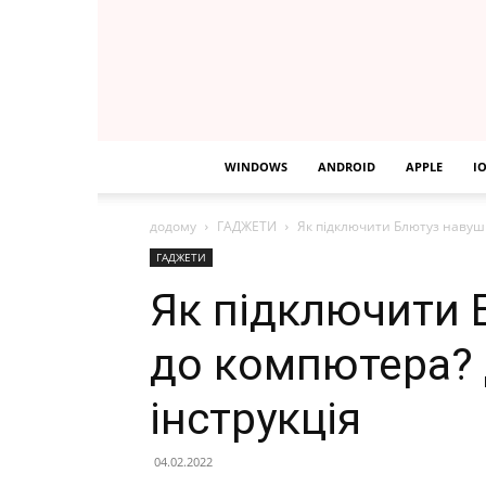
WINDOWS
ANDROID
APPLE
I
додому
ГАДЖЕТИ
Як підключити Блютуз навуш
ГАДЖЕТИ
Як підключити
до компютера?
інструкція
04.02.2022