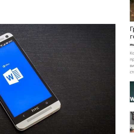
Г
г
ma
Ко
пр
ви
ст