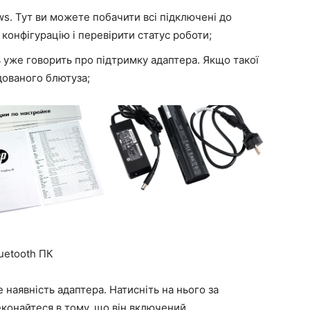
s. Тут ви можете побачити всі підключені до
 конфігурацію і перевірити статус роботи;
ть уже говорить про підтримку адаптера. Якщо такої
дованого блютуза;
luetooth ПК
е наявність адаптера. Натисніть на нього за
конайтеся в тому, що він включений.