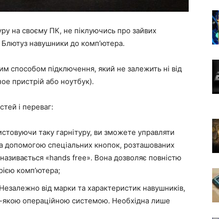
ру на своєму ПК, не піклуючись про зайвих
и Блютуз навушники до комп’ютера.
им способом підключення, який не залежить ні від
ное пристрій або ноутбук).
тей і переваг:
стовуючи таку гарнітуру, ви зможете управляти
за допомогою спеціальних кнопок, розташованих
 називається «hands free». Вона дозволяє повністю
рією комп’ютера;
 Незалежно від марки та характеристик навушників,
дь-якою операційною системою. Необхідна лише