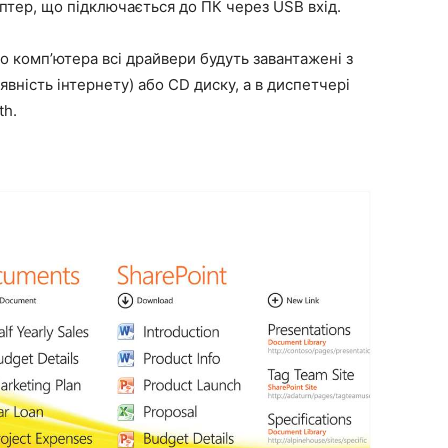
птер, що підключається до ПК через USB вхід.
о комп’ютера всі драйвери будуть завантажені з
явність інтернету) або CD диску, а в диспетчері
th.