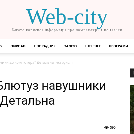
Web-city
Багато корисної інформації про компьютери і не тільки
OS
ONROAD
Е ПОРАДНИК
ЗАЛІЗО
ІНТЕРНЕТ
ПРОГРАМИ
ники до компютера? Детальна інструкція
 Блютуз навушники
 Детальна
590