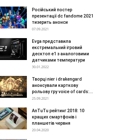
Російський постер
презентації dc fandome 2021
тизерить анонси
07.09.2021
Evga представила
екстремальний ігровий
десктоп e1 з аналоговими
датчиками температури
30.01.2022
Творці nier і drakengard
анонсували карткову
рольову гру voice of cards:...
25.09.2021
AnTuTu рейтинг 2018: 10
кращих смартфонів і
планшетів червня
20.04.2020