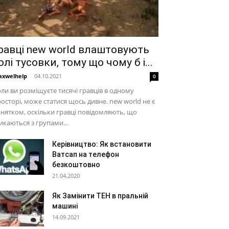
равці new world влаштовують
олі тусовки, тому що чому б і...
xwelhelp
-
04.10.2021
0
ли ви розміщуєте тисячі гравців в одному
осторі, може статися щось дивне. new world не є
нятком, оскільки гравці повідомляють, що
икаються з групами...
Керівництво: Як встановити
Ватсап на телефон
безкоштовно
21.04.2020
Як Замінити ТЕН в пральній
машині
14.09.2021