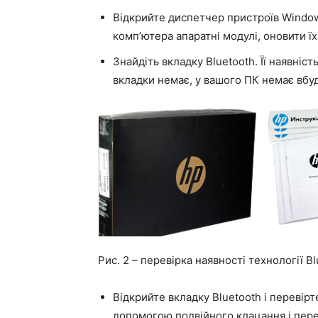
Відкрийте диспетчер пристроїв Window
комп’ютера апаратні модулі, оновити їх
Знайдіть вкладку Bluetooth. Її наявніс
вкладки немає, у вашого ПК немає вбу
Рис. 2 – перевірка наявності технології B
Відкрийте вкладку Bluetooth і перевірт
допомогою подвійного клацання і пере