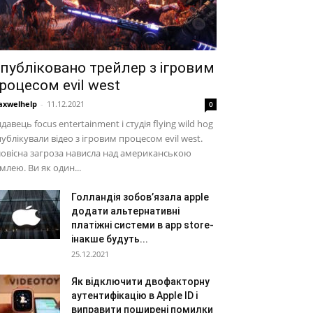
публіковано трейлер з ігровим
роцесом evil west
xwelhelp
-
11.12.2021
0
давець focus entertainment і студія flying wild hog
ублікували відео з ігровим процесом evil west.
овісна загроза нависла над американською
млею. Ви як один...
Голландія зобов’язала apple
додати альтернативні
платіжні системи в app store-
інакше будуть...
25.12.2021
Як відключити двофакторну
аутентифікацію в Apple ID і
виправити поширені помилки