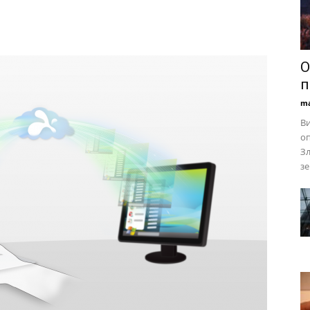
О
п
ma
Ви
оп
Зл
зе