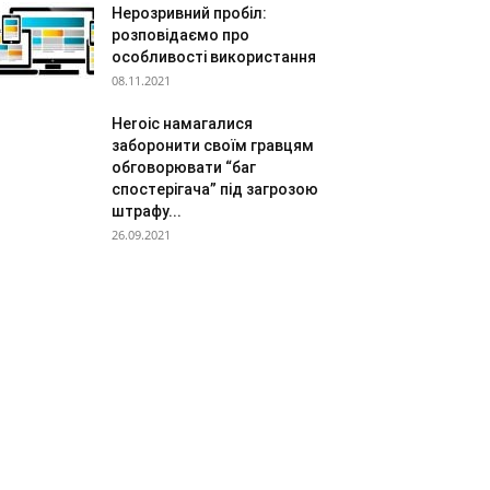
Нерозривний пробіл:
розповідаємо про
особливості використання
08.11.2021
Heroic намагалися
заборонити своїм гравцям
обговорювати “баг
спостерігача” під загрозою
штрафу...
26.09.2021