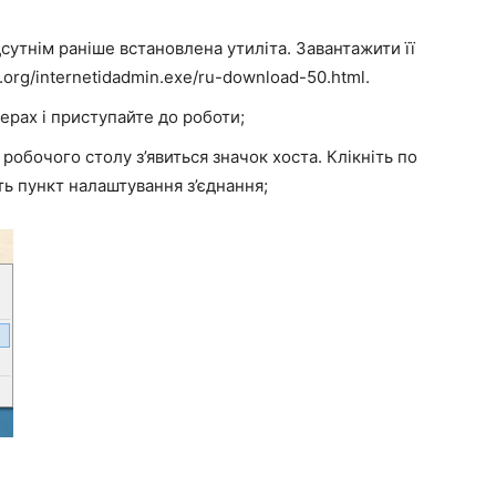
дсутнім раніше встановлена утиліта. Завантажити її
l.org/internetidadmin.exe/ru-download-50.html.
ерах і приступайте до роботи;
 робочого столу з’явиться значок хоста. Клікніть по
ь пункт налаштування з’єднання;