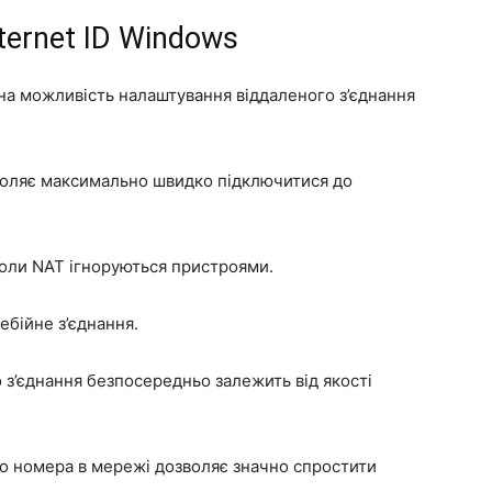
ternet ID Windows
на можливість налаштування віддаленого з’єднання
озволяє максимально швидко підключитися до
коли NAT ігноруються пристроями.
ебійне з’єднання.
 з’єднання безпосередньо залежить від якості
го номера в мережі дозволяє значно спростити