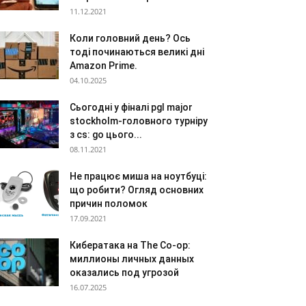
11.12.2021
Коли головний день? Ось
тоді починаються великі дні
Amazon Prime.
04.10.2025
Сьогодні у фіналі pgl major
stockholm-головного турніру
з cs: go цього...
08.11.2021
Не працює миша на ноутбуці:
що робити? Огляд основних
причин поломок
17.09.2021
Кибератака на The Co-op:
миллионы личных данных
оказались под угрозой
16.07.2025