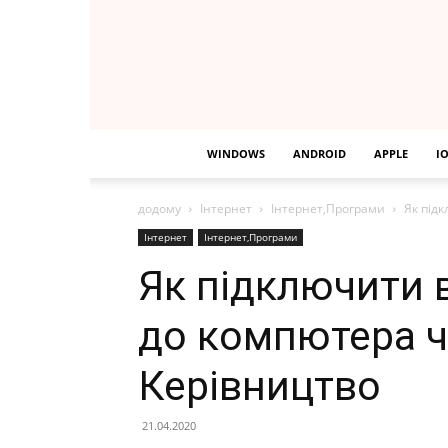
WINDOWS
ANDROID
APPLE
I
додому
Інтернет
Інтернет,Програми
Як під
Інтернет
Інтернет,Програми
Як підключити 
до компютера ч
Керівництво
21.04.2020