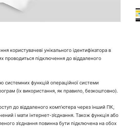
ня користувачеві унікального ідентифікатора в
их проводиться підключення до віддаленого
ю системних функцій операційної системи
ограм (їх використання, як правило, безкоштовно).
доступ до віддаленого комп’ютера через інший ПК,
ений і мати інтернет-з’єднання. Також функція або
аленого з’єднання повинна бути підключена на обох