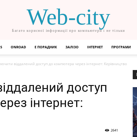
Web-city
Багато корисної інформації про компьютери і не тільки
OS
ONROAD
Е ПОРАДНИК
ЗАЛІЗО
ІНТЕРНЕТ
ПРОГРАМИ
ключити віддалений доступ до компютера через інтернет: Керівництво
віддалений доступ
ерез інтернет:
2641