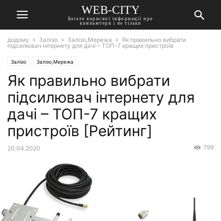
WEB-CITY
Багато корисної інформації про
компьютери і не тільки
додому
Залізо
Залізо,Мережа
Як правильно вибрати
підсилювач інтернету для дачі – ТОП-7 кращих пристроїв
Залізо
Залізо,Мережа
Як правильно вибрати
підсилювач інтернету для
дачі – ТОП-7 кращих
пристроїв [Рейтинг]
799
20.04.2020