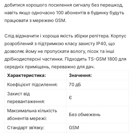
добитися хорошого посилення сигналу без перешкод,
навіть якщо одночасно 100 абонентів в будинку будуть
працювати з мережею GSM.
Слід відзначити і хороша якість збірки репітера. Корпус
розроблений з підтримкою класу захисту IP40, що
дозволяє йому не пропускати вологу, пісок та інші
дрібнодисперсні частинки. Підходить TS-GSM 1800 для
середніх приміщень, переважно для дач.
Характеристика:
Значення:
Коефіцієнт підсилення:
70 дБ
Захист від
Є
перевантаження:
Максимальна кількість
Без обмежень
абонентів мережі:
Стандарт зв’язку:
GSM