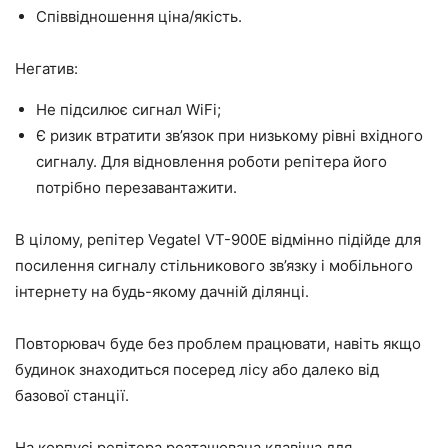
Співвідношення ціна/якість.
Негатив:
Не підсилює сигнал WiFi;
Є ризик втратити зв’язок при низькому рівні вхідного
сигналу. Для відновлення роботи репітера його
потрібно перезавантажити.
В цілому, репітер Vegatel VT-900E відмінно підійде для
посилення сигналу стільникового зв’язку і мобільного
інтернету на будь-якому дачній ділянці.
Повторювач буде без проблем працювати, навіть якщо
будинок знаходиться посеред лісу або далеко від
базової станції.
На корпусі репітера розташована клавіша для