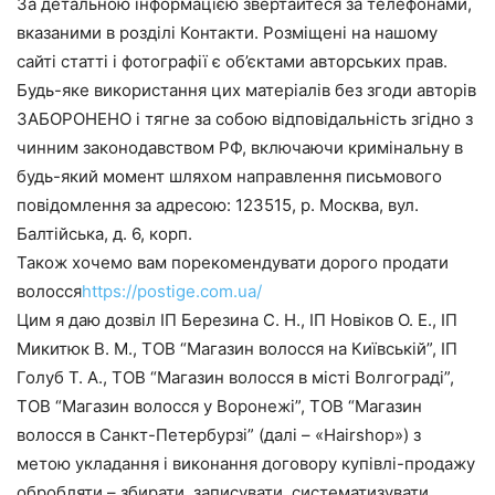
За детальною інформацією звертайтеся за телефонами,
вказаними в розділі Контакти. Розміщені на нашому
сайті статті і фотографії є об’єктами авторських прав.
Будь-яке використання цих матеріалів без згоди авторів
ЗАБОРОНЕНО і тягне за собою відповідальність згідно з
чинним законодавством РФ, включаючи кримінальну в
будь-який момент шляхом направлення письмового
повідомлення за адресою: 123515, р. Москва, вул.
Балтійська, д. 6, корп.
Також хочемо вам порекомендувати дорого продати
волосся
https://postige.com.ua/
Цим я даю дозвіл ІП Березина С. Н., ІП Новіков О. Е., ІП
Микитюк В. М., ТОВ “Магазин волосся на Київській”, ІП
Голуб Т. А., ТОВ “Магазин волосся в місті Волгограді”,
ТОВ “Магазин волосся у Воронежі”, ТОВ “Магазин
волосся в Санкт-Петербурзі” (далі – «Hairshop») з
метою укладання і виконання договору купівлі-продажу
обробляти – збирати, записувати, систематизувати,