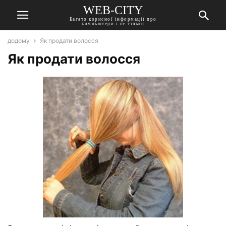
WEB-CITY
Багато корисної інформації про
компьютери і не тільки
додому
Як продати волосся
Як продати волосся