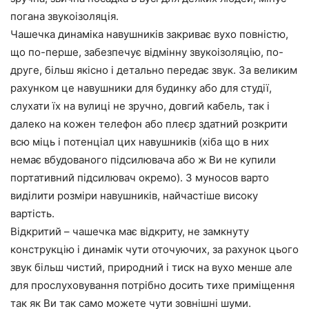
погана звукоізоляція.
Чашечка динаміка навушників закриває вухо повністю,
що по-перше, забезпечує відмінну звукоізоляцію, по-
друге, більш якісно і детально передає звук. За великим
рахунком це навушники для будинку або для студії,
слухати їх на вулиці не зручно, довгий кабель, так і
далеко на кожен телефон або плеєр здатний розкрити
всю міць і потенціал цих навушників (хіба що в них
немає вбудованого підсилювача або ж Ви не купили
портативний підсилювач окремо). З муносов варто
виділити розміри навушників, найчастіше високу
вартість.
Відкритий – чашечка має відкриту, не замкнуту
конструкцію і динамік чути оточуючих, за рахунок цього
звук більш чистий, природний і тиск на вухо менше але
для прослуховування потрібно досить тихе приміщення
так як Ви так само можете чути зовнішні шуми.