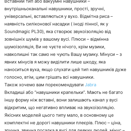
Вставний тип або вакуумні навушники –
внутрішньоканальні навушники, прості, зручні,
універсальні, вставляються у вухо. Відмітна риса –
наявність силіконової насадки ( іноді пінної, як у
Soundmagic PL30), яка створює звукоізоляцію від
зовнішніх шумів у вашому вусі. Плюси – відмінна
шумоізоляція, Ви не чуєте нічого, крім музики,
навколишні так само не чують Вашу музику. Мінуси – з
явних мінусів я можу виділити лише шкоду, яка
наноситься вуха, якщо слухати цей тип навушників дуже
голосно, втім, цим грішать всі навушники.
Також хочемо вам порекомендувати
Jabra
Вкладиші або “навушники крапельки”. Мають не багато
іншу форму ніж вставні, вони залишають канал у вусі
відкритим, що негативно впливає на звукоізоляцію.
Якісних моделей цього типу мало, в основному це
комплектні не дорогі навушники плеєрів. Плюс – ціна,
зручна, звична посадка в вусі для деяких людей, мінус –