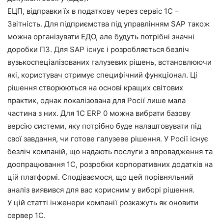
ЕЦП, відправки їх в податкову через сервіс 1С –
Звітність. Для підприємства під управлінням SAP також
можна організувати ЕДО, але будуть потрібні значні
доробки ПЗ. Для SAP існує і розробляється безліч
вузькоспеціалізованих галузевих рішень, встановлюючи
які, користувач отримує специфічний функціонал. Ці
рішення створюються на основі кращих світових
практик, однак локалізована для Росії лише мала
частина з них. Для 1C ERP 0 можна вибрати базову
версію системи, яку потрібно буде налаштовувати під
свої завдання, чи готове галузеве рішення. У Росії існує
безліч компаній, що надають послуги з впровадження та
доопрацювання 1С, розробки корпоративних додатків на
цій платформі. Сподіваємося, що цей порівняльний
аналіз виявився для вас корисним у виборі рішення.
У цій статті інженери компанії розкажуть як оновити
сервер 1С.