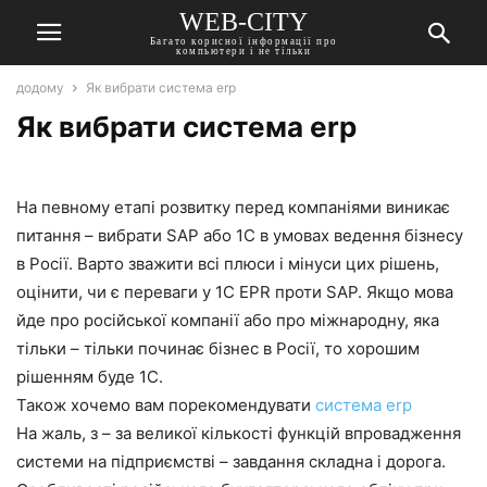
WEB-CITY
Багато корисної інформації про
компьютери і не тільки
додому
Як вибрати система erp
Як вибрати система erp
На певному етапі розвитку перед компаніями виникає
питання – вибрати SAP або 1С в умовах ведення бізнесу
в Росії. Варто зважити всі плюси і мінуси цих рішень,
оцінити, чи є переваги у 1C EPR проти SAP. Якщо мова
йде про російської компанії або про міжнародну, яка
тільки – тільки починає бізнес в Росії, то хорошим
рішенням буде 1С.
Також хочемо вам порекомендувати
система erp
На жаль, з – за великої кількості функцій впровадження
системи на підприємстві – завдання складна і дорога.