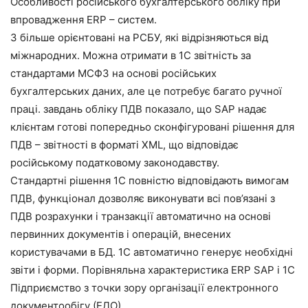
Особливості російського бухгалтерського обліку при
впровадження ERP – систем.
З більше орієнтовані на РСБУ, які відрізняються від
міжнародних. Можна отримати в 1С звітність за
стандартами МСФЗ на основі російських
бухгалтерських даних, але це потребує багато ручної
праці. завдань обліку ПДВ показало, що SAP надає
клієнтам готові попередньо сконфігуровані рішення для
ПДВ – звітності в форматі XML, що відповідає
російському податковому законодавству.
Стандартні рішення 1С повністю відповідають вимогам
ПДВ, функціонал дозволяє виконувати всі пов’язані з
ПДВ розрахунки і транзакції автоматично на основі
первинних документів і операцій, внесених
користувачами в БД. 1С автоматично генерує необхідні
звіти і форми. Порівняльна характеристика ERP SAP і 1С
Підприємство з точки зору організації електронного
документообігу (ЕДО).