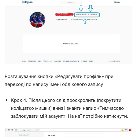
Розташування кнопки «Редагувати профіль» при
переході по напису імені облікового запису
Крок 4. Після цього слід проскролить (покрутити
коліщатко мишки) вниз і знайти напис «Тимчасово
заблокувати мій акаунт». На неї потрібно натиснути.