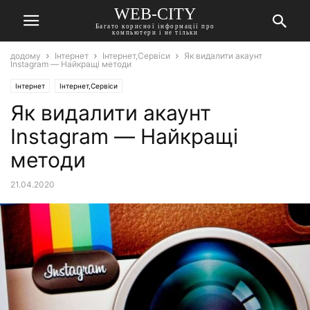
WEB-CITY
Багато корисної інформації про
компьютери і не тільки
додому
Інтернет
Інтернет,Сервіси
Як видалити акаунт
Instagram — Найкращі методи
Інтернет
Інтернет,Сервіси
Як видалити акаунт
Instagram — Найкращі
методи
21.04.2020