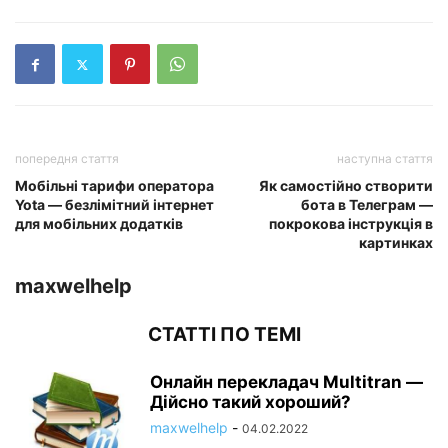
попередня стаття
наступна стаття
Мобільні тарифи оператора
Як самостійно створити
Yota — безлімітний інтернет
бота в Телеграм —
для мобільних додатків
покрокова інструкція в
картинках
maxwelhelp
СТАТТІ ПО ТЕМІ
Онлайн перекладач Multitran —
Дійсно такий хороший?
maxwelhelp
-
04.02.2022