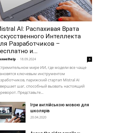
istral AI: Распахивая Врата
скусственного Интеллекта
ля Разработчиков –
есплатно и...
xwelhelp
-
18.09.2024
0
стремительном мире ИИ, где модели все чаще
тановятся ключевым инструментом
зработчиков, парижский стартап Mistral AI
овершает шаг, способный вызвать настоящий
реворот. Представьте...
Ігри англійською мовою для
школярів
20.04.2020