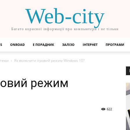
Web-city
Багато корисної інформації про компьютери і не тільки
OS
ONROAD
Е ПОРАДНИК
ЗАЛІЗО
ІНТЕРНЕТ
ПРОГРАМИ
стеми
Як включити ігровий режим Windows 10?
ровий режим
622