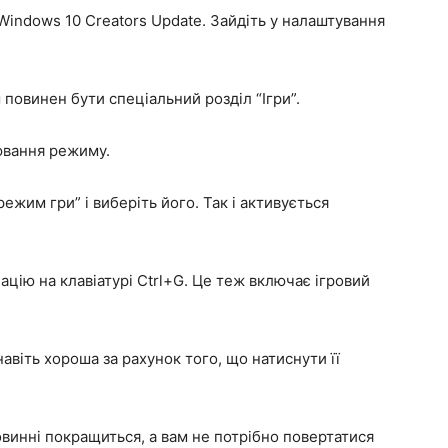
Windows 10 Creators Update. Зайдіть у налаштування
 повинен бути спеціальний розділ “Ігри”.
лювання режиму.
ежим гри” і виберіть його. Так і активується
цію на клавіатурі Ctrl+G. Це теж включає ігровий
авіть хороша за рахунок того, що натиснути її
овинні покращиться, а вам не потрібно повертатися