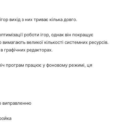
ор вихід з них триває кілька довго.
тимізації роботи ігор, однак він покращує
 вимагають великої кількості системних ресурсів.
в графічних редакторах.
зліч програм працює у фоновому режимі, ця
по виправленню
тройка