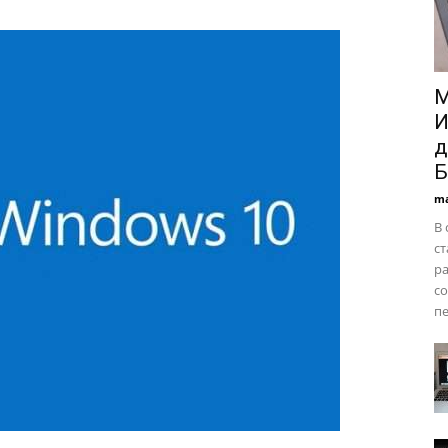
M
И
д
Б
ma
В 
с
ра
с
пе