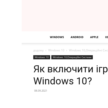
WINDOWS
ANDROID
APPLE
I
додому
Windows 10
Windows 10,Операційні Си
Windows 10
Windows 10,Операційні Системи
Як включити іг
Windows 10?
08.09.2021