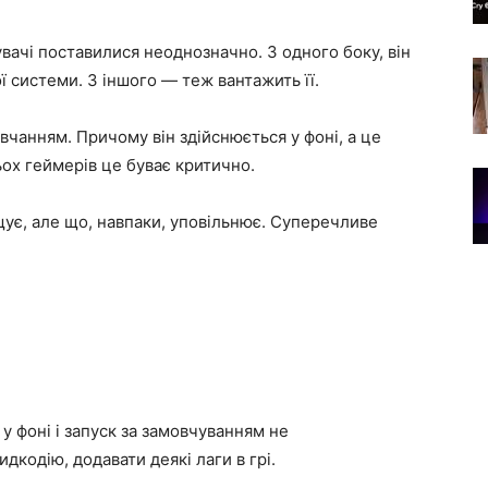
вачі поставилися неоднозначно. З одного боку, він
 системи. З іншого — теж вантажить її.
вчанням. Причому він здійснюється у фоні, а це
ьох геймерів це буває критично.
ує, але що, навпаки, уповільнює. Суперечливе
 у фоні і запуск за замовчуванням не
кодію, додавати деякі лаги в грі.