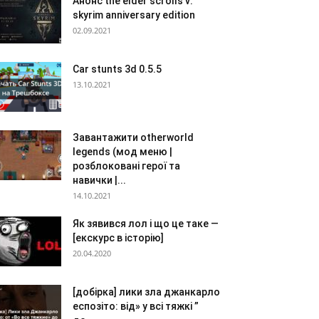
Анонс the elder scrolls v:
skyrim anniversary edition
02.09.2021
Car stunts 3d 0.5.5
13.10.2021
Завантажити otherworld
legends (мод меню |
розблоковані герої та
навички |...
14.10.2021
Як зявився лол і що це таке —
[екскурс в історію]
20.04.2020
[добірка] лики зла джанкарло
еспозіто: від» у всі тяжкі ”