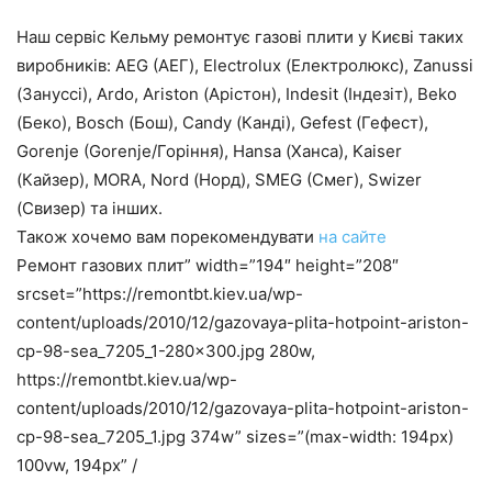
Наш сервіс Кельму ремонтує газові плити у Києві таких
виробників: AEG (АЕГ), Electrolux (Електролюкс), Zanussi
(Зануссі), Ardo, Ariston (Арістон), Indesit (Індезіт), Beko
(Беко), Bosch (Бош), Candy (Канді), Gefest (Гефест),
Gorenje (Gorenje/Горіння), Hansa (Ханса), Kaiser
(Кайзер), MORA, Nord (Норд), SMEG (Смег), Swizer
(Свизер) та інших.
Також хочемо вам порекомендувати
на сайте
Ремонт газових плит” width=”194″ height=”208″
srcset=”https://remontbt.kiev.ua/wp-
content/uploads/2010/12/gazovaya-plita-hotpoint-ariston-
cp-98-sea_7205_1-280×300.jpg 280w,
https://remontbt.kiev.ua/wp-
content/uploads/2010/12/gazovaya-plita-hotpoint-ariston-
cp-98-sea_7205_1.jpg 374w” sizes=”(max-width: 194px)
100vw, 194px” /