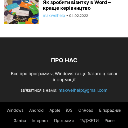
Як зробити візитку в Word –
краще керівництво
maxwelhelp
-
04.02.2022
ПРО НАС
Все про программы, Windows та ще багато цікавої
інформації
зв'язатися з нами:
maxwelhelp@gmail.com
Windows
Android
Apple
iOS
OnRoad
Е порадник
Залізо
Інтернет
Програми
ГАДЖЕТИ
Різне