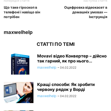
попередня стаття
наступна стаття
Що таке гіроскоп в
Оцифровка відеокасет в
телефоні і навіщо він
домашніх умовах —
потрібен
Інструкція
maxwelhelp
СТАТТІ ПО ТЕМІ
Movavi відео Конвертер – дійсно
так гарний, як про нього...
maxwelhelp
-
04.02.2022
Кращі способи: Як зробити
червону рядок у Ворді
maxwelhelp
-
04.02.2022