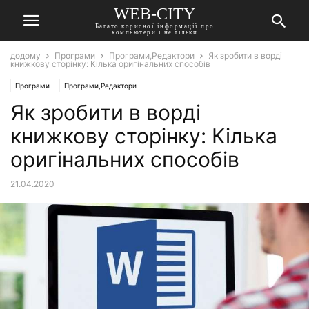
WEB-CITY
Багато корисної інформації про
компьютери і не тільки
додому
Програми
Програми,Редактори
Як зробити в ворді
книжкову сторінку: Кілька оригінальних способів
Програми
Програми,Редактори
Як зробити в ворді
книжкову сторінку: Кілька
оригінальних способів
21.04.2020