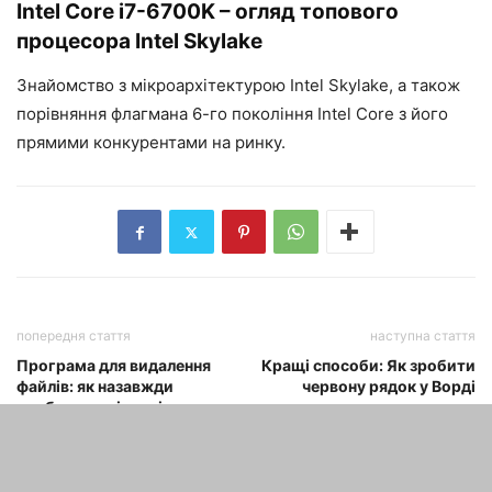
Intel Core i7-6700K – огляд топового
процесора Intel Skylake
Знайомство з мікроархітектурою Intel Skylake, а також
порівняння флагмана 6-го покоління Intel Core з його
прямими конкурентами на ринку.
попередня стаття
наступна стаття
Програма для видалення
Кращі способи: Як зробити
файлів: як назавжди
червону рядок у Ворді
прибрати сміття зі свого
ноутбука?