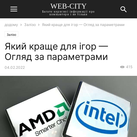
WEB-CITY
Багато корисної інформації про
компьютери і не тільки
додому
Залізо
Який краще для ігор — Огляд за параметрами
Залізо
Який краще для ігор —
Огляд за параметрами
415
04.02.2022