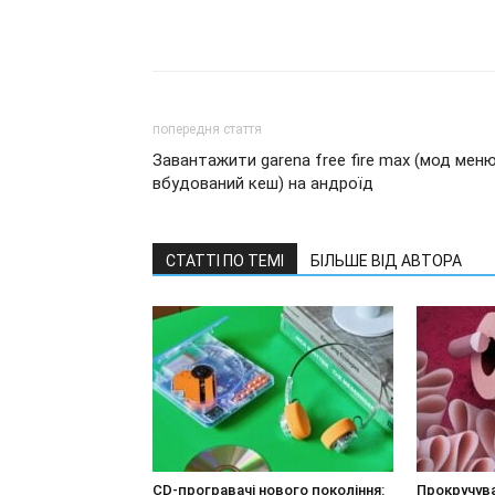
попередня стаття
Завантажити garena free fire max (мод меню
вбудований кеш) на андроїд
СТАТТІ ПО ТЕМІ
БІЛЬШЕ ВІД АВТОРА
CD-програвачі нового покоління:
Прокручува