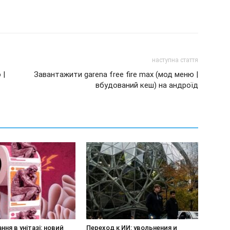
наступна стаття
 |
Завантажити garena free fire max (мод меню |
вбудований кеш) на андроїд
ння в унітазі: новий
Переход к ИИ: увольнения и