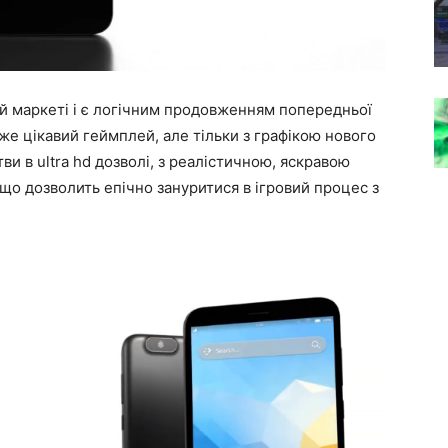
ей маркеті і є логічним продовженням попередньої
уже цікавий геймплей, але тільки з графікою нового
итви в ultra hd дозволі, з реалістичною, яскравою
о дозволить епічно зануритися в ігровий процес з