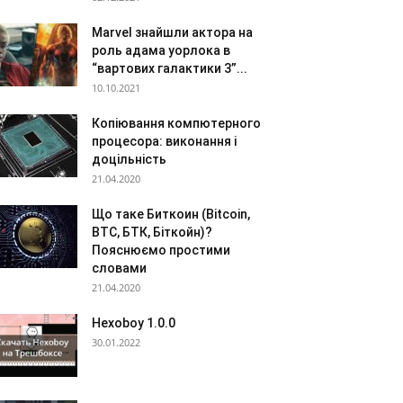
Marvel знайшли актора на
роль адама уорлока в
“вартових галактики 3”...
10.10.2021
Копіювання компютерного
процесора: виконання і
доцільність
21.04.2020
Що таке Биткоин (Bitcoin,
BTC, БТК, Біткойн)?
Пояснюємо простими
словами
21.04.2020
Hexoboy 1.0.0
30.01.2022