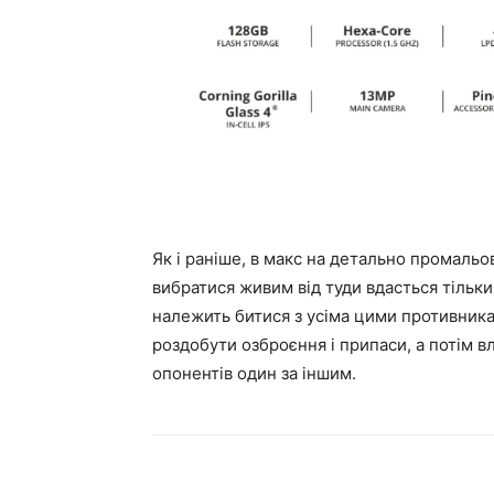
Як і раніше, в макс на детально промальов
вибратися живим від туди вдасться тільк
належить битися з усіма цими противника
роздобути озброєння і припаси, а потім 
опонентів один за іншим.