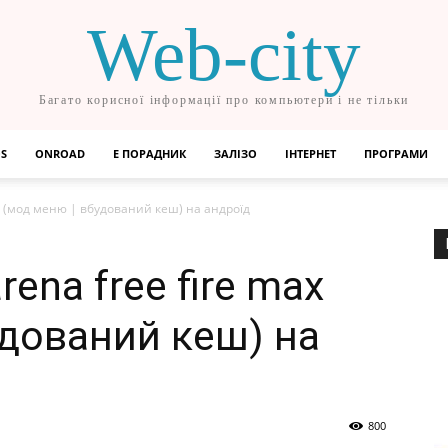
Web-city
Багато корисної інформації про компьютери і не тільки
OS
ONROAD
Е ПОРАДНИК
ЗАЛІЗО
ІНТЕРНЕТ
ПРОГРАМИ
x (мод меню | вбудований кеш) на андроїд
ena free fire max
удований кеш) на
800