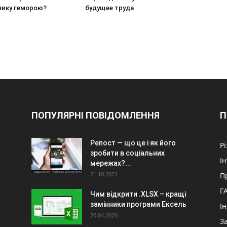
зику геморою?
будущее труда
ПОПУЛЯРНІ ПОВІДОМЛЕННЯ
П
Репост — що це і як його
Р
зробити в соціальних
І
мережах?...
21.10.2021
П
Г
Чим відкрити .XLSX – кращі
замінники програми Ексель
І
20.04.2020
З