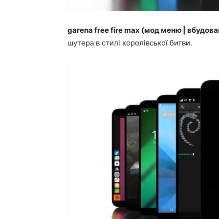
garena free fire max (мод меню | вбудов
шутера в стилі королівської битви.