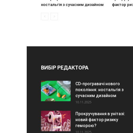
ностальгія з сучасним дизайном
фактор ри
ВИБІР РЕДАКТОРА
CD-програвачі нового
покоління: ностальгія з
сучасним дизайном
10.11.2025
Прокручування в унітазі:
новий фактор ризику
геморою?
10.11.2025