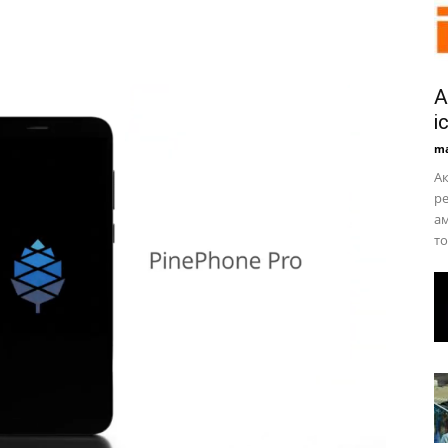
А
і
ma
Ак
ре
ам
то