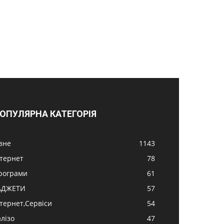
ОПУЛЯРНА КАТЕГОРІЯ
ізне
1143
нтернет
78
рограми
61
АДЖЕТИ
57
нтернет,Сервіси
54
алізо
47