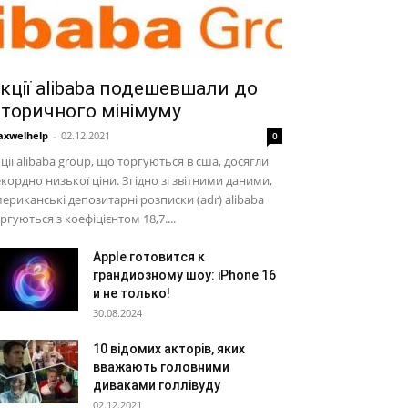
кції alibaba подешевшали до
сторичного мінімуму
xwelhelp
-
02.12.2021
0
ції alibaba group, що торгуються в сша, досягли
кордно низької ціни. Згідно зі звітними даними,
ериканські депозитарні розписки (adr) alibaba
ргуються з коефіцієнтом 18,7....
Apple готовится к
грандиозному шоу: iPhone 16
и не только!
30.08.2024
10 відомих акторів, яких
вважають головними
диваками голлівуду
02.12.2021