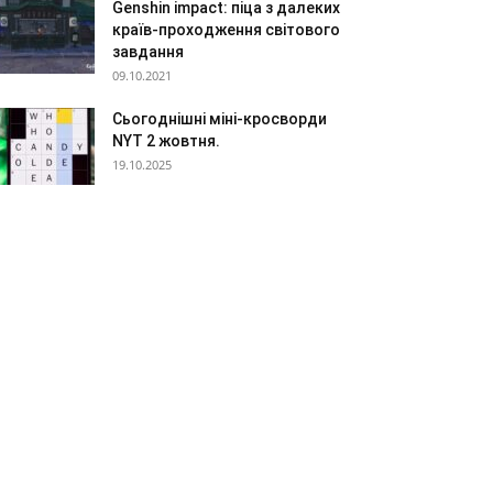
Genshin impact: піца з далеких
країв-проходження світового
завдання
09.10.2021
Сьогоднішні міні-кросворди
NYT 2 жовтня.
19.10.2025