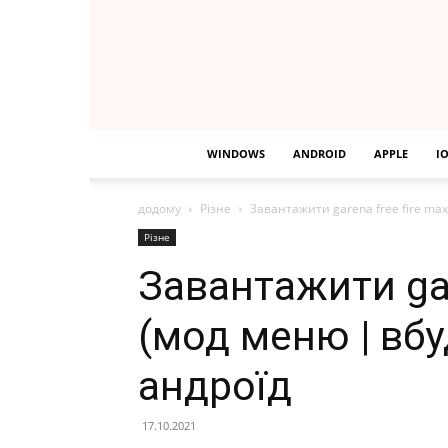
WINDOWS
ANDROID
APPLE
I
додому
Різне
Завантажити garena free fire ma
Різне
Завантажити gar
(мод меню | вб
андроїд
17.10.2021