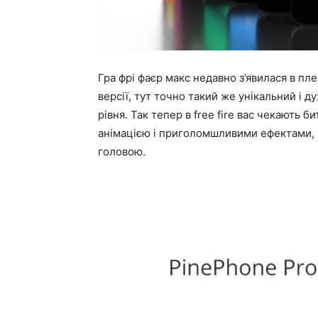
Гра фрі фаєр макс недавно з’явилася в пл
версії, тут точно такий же унікальний і д
рівня. Так тепер в free fire вас чекають б
анімацією і приголомшливими ефектами, щ
головою.