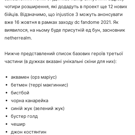
чотири розширення, які додадуть в проект ще 12 нових
бійців. Відзначимо, що injustice 3 можуть анонсувати
вже 16 жовтня в рамках заходу dc fandome 2021. Як
виявилося, на ньому буде присутній ед бун, засновник
netherrealm.
Нижче представлений список базових героїв третьої
частини (в дужках вказані унікальні скіни для них):
аквамен (орз маріус)
бетмен (террі макгиннис)
бистбой
чорна канарейка
синій жук (зелений жук)
бустер голд
чешир
джон костянтин