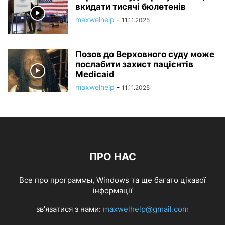
вкидати тисячі бюлетенів
maxwelhelp
-
11.11.2025
Позов до Верховного суду може
послабити захист пацієнтів
Medicaid
maxwelhelp
-
11.11.2025
ПРО НАС
Все про программы, Windows та ще багато цікавої
інформації
зв'язатися з нами:
maxwelhelp@gmail.com