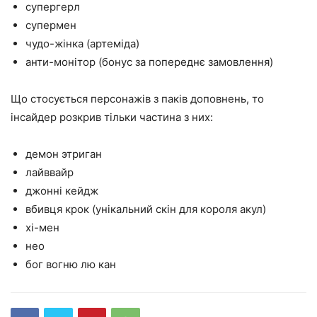
супергерл
супермен
чудо-жінка (артеміда)
анти-монітор (бонус за попереднє замовлення)
Що стосується персонажів з паків доповнень, то
інсайдер розкрив тільки частина з них:
демон этриган
лайввайр
джонні кейдж
вбивця крок (унікальний скін для короля акул)
хі-мен
нео
бог вогню лю кан