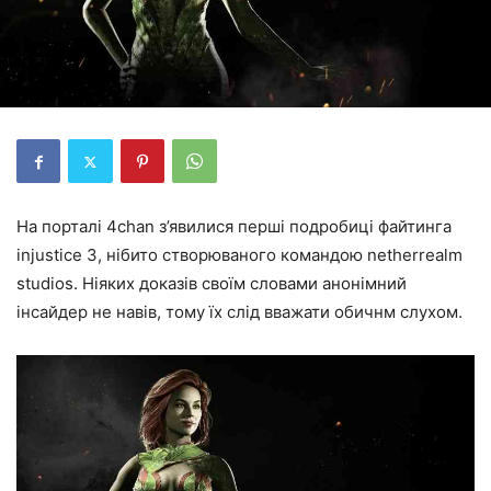
На порталі 4chan з’явилися перші подробиці файтинга
injustice 3, нібито створюваного командою netherrealm
studios. Ніяких доказів своїм словами анонімний
інсайдер не навів, тому їх слід вважати обичнм слухом.