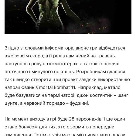
Згідно зі словами інформатора, анонс гри відбудеться
вже зовсім скоро, а її реліз намічений на травень
наступного року на комп’ютерах, а також консолях
поточного і минулого поколінь. Розробникам вдалося
так швидко створити цей проект завдяки використанню
напрацювань з mortal kombat 11. Наприклад, метало
буде базуватися на термінаторі, джон костянтин – шанг
цунге, а червоний торнадо – фуджині.
На момент виходу в грі буде 28 персонажів, і ще один
стане бонусом для тих, хто оформить попереднє
замовлення. Потім студія має намір випустити відразу