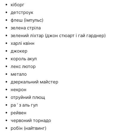
кіборг
детстроук
флеш (імпульс)
зелена стріла
зелений ліхтар (джон стюарт і гай гарднер)
харлі квінн
джокер
король акул
лекс лютор
метало
дзеркальний майстер
некрон
отруйний плющ
ра ‘ з аль гул
рейвен
червоний торнадо
робін (найтвинг)