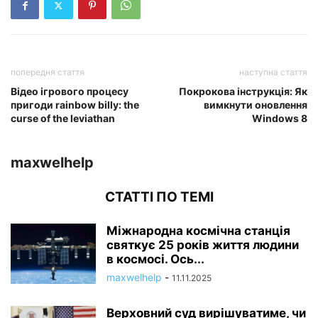
попередня стаття
наступна стаття
Відео ігрового процесу
Покрокова інструкція: Як
пригоди rainbow billy: the
вимкнути оновлення
curse of the leviathan
Windows 8
maxwelhelp
СТАТТІ ПО ТЕМІ
Міжнародна космічна станція
святкує 25 років життя людини
в космосі. Ось...
maxwelhelp
-
11.11.2025
Верховний суд вирішуватиме, чи