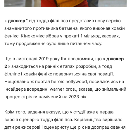
«
джокер
” від тодда філліпса представив нову версію
знаменитого противника бетмена, якого виконав хоакін
фенікс. Кінокомікс зібрав у прокаті 1 мільярд касових,
тому продовження було лише питанням часу.
Ще в листопаді 2019 року thr повідомили, що «
джокер
2
» знаходиться на ранніх етапах розробки, а тодд
філліпс і хоакін фенікс повернуться на свої позиції.
Нещодавно ж портал heroic hollywood, посилаючись на
інсайдера всередині warner bros., вказав, що знімальний
процес стрічки намічений на 2023 рік.
Крім того, видання вказує, що у студії вже є перша
версія сценарію тодда філліпса. Керівництво вирішило
дати режисерові і сценаристу ще рік на доопрацювання,