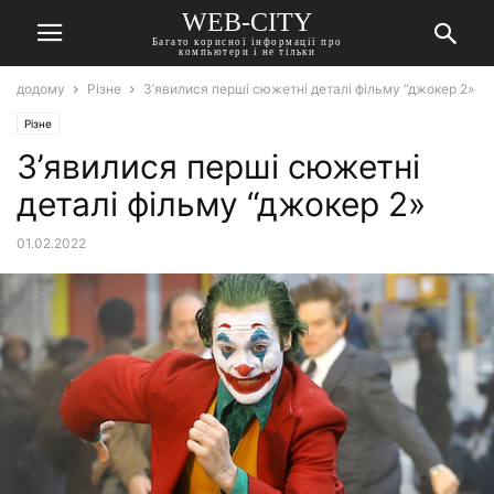
WEB-CITY
Багато корисної інформації про
компьютери і не тільки
додому
Різне
З’явилися перші сюжетні деталі фільму “джокер 2»
Різне
З’явилися перші сюжетні
деталі фільму “джокер 2»
01.02.2022