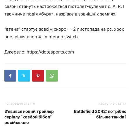
сезоні стануть настроюється пістолет-кулемет c. A. R. І
таємниче подія «буря», назріває в зовнішніх землях.
“втеча” стартує зовсім скоро — 2 листопада на pc, xbox
one, playstation 4 і nintendo switch.
Джерело: https://dotesports.com
попередня стаття
наступна стаття
З’явився новий трейлер
Battlefield 2042: потрібно
серіалу “ковбой бібоп”
більше танків?
російською