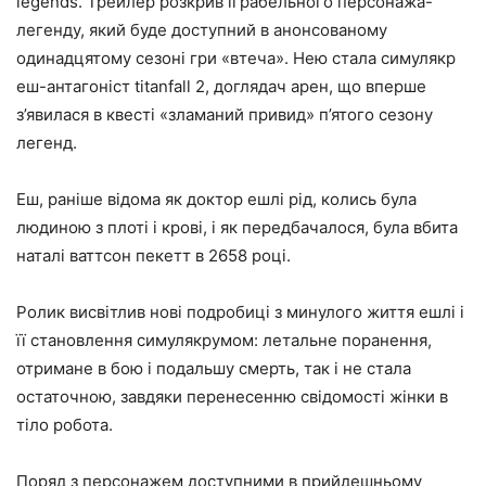
legends. Трейлер розкрив іграбельного персонажа-
легенду, який буде доступний в анонсованому
одинадцятому сезоні гри «втеча». Нею стала симулякр
еш-антагоніст titanfall 2, доглядач арен, що вперше
з’явилася в квесті «зламаний привид» п’ятого сезону
легенд.
Еш, раніше відома як доктор ешлі рід, колись була
людиною з плоті і крові, і як передбачалося, була вбита
наталі ваттсон пекетт в 2658 році.
Ролик висвітлив нові подробиці з минулого життя ешлі і
її становлення симулякрумом: летальне поранення,
отримане в бою і подальшу смерть, так і не стала
остаточною, завдяки перенесенню свідомості жінки в
тіло робота.
Поряд з персонажем доступними в прийдешньому