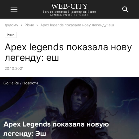
WEB-CITY
Багато корисної інформації про
компьютери і не тільки
додому
Різне
Apex legends показала нову легенду: еш
Різне
Apex legends показала нову
легенду: еш
20.10.2021