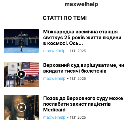
maxwelhelp
СТАТТІ ПО ТЕМІ
Міжнародна космічна станція
святкує 25 років життя людини
в космосі. Ось...
maxwelhelp
-
11.11.2025
Верховний суд вирішуватиме, чи
вкидати тисячі бюлетенів
maxwelhelp
-
11.11.2025
Позов до Верховного суду може
послабити захист пацієнтів
Medicaid
maxwelhelp
-
11.11.2025