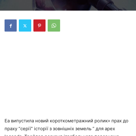
Ea випустила новий короткометражний ролик» прах до
праху “серії” історії з зовнішніх земель ” для apex