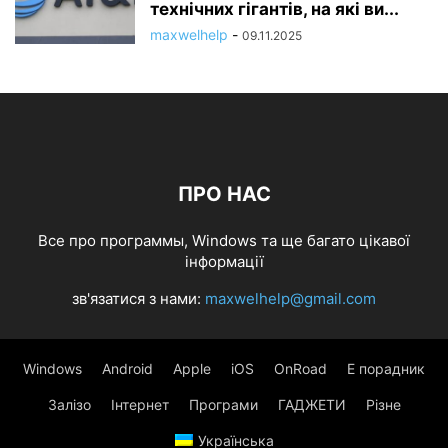
технічних гігантів, на які ви...
maxwelhelp
-
09.11.2025
ПРО НАС
Все про программы, Windows та ще багато цікавої
інформації
зв'язатися з нами:
maxwelhelp@gmail.com
Windows
Android
Apple
iOS
OnRoad
Е порадник
Залізо
Інтернет
Програми
ГАДЖЕТИ
Різне
Українська