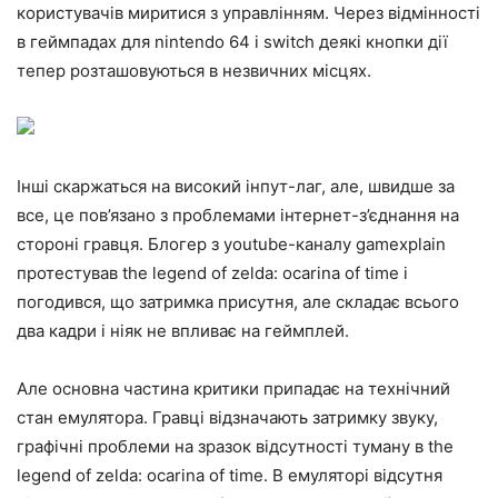
користувачів миритися з управлінням. Через відмінності
в геймпадах для nintendo 64 і switch деякі кнопки дії
тепер розташовуються в незвичних місцях.
Інші скаржаться на високий інпут-лаг, але, швидше за
все, це пов’язано з проблемами інтернет-з’єднання на
стороні гравця. Блогер з youtube-каналу gamexplain
протестував the legend of zelda: ocarina of time і
погодився, що затримка присутня, але складає всього
два кадри і ніяк не впливає на геймплей.
Але основна частина критики припадає на технічний
стан емулятора. Гравці відзначають затримку звуку,
графічні проблеми на зразок відсутності туману в the
legend of zelda: ocarina of time. В емуляторі відсутня