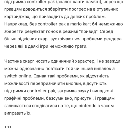
підтримка controller pak (аналог карти пам’яті), через що
гравцям доводиться зберігати прогрес на віртуальних
картриджах, що призводить до деяких проблем.
Наприклад, без controller pak в mario kart 64 неможливо
зберегти результат гонок в режимі “привид”. Серед
більш рідкісних скарг зустрічаються проблеми рендера,
через які в деякі ігри неможливо грати.
Частина скарг носить одиничний характер, і не завжди
можна однозначно пов’язати той чи інший випадок зі
switch online. Однак такі проблеми, як відсутність
можливості перепризначити кнопки, відсутність
підтримки controller pak, затримка звуку і випадкові
графічні проблеми, безсумнівно, присутні, і гравцям
залишається сподіватися на те, що nintendo з часом
виправить їх.
&1&