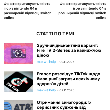
Фанати критикують якість
Фанати критикують якість
ігор з nintendo 64 в
ігор з nintendo 64 в
розширеній підписці switch
розширеній підписці switch
online
online
СТАТТІ ПО ТЕМІ
Зручний дисконтний варіант:
Fire TV 2-Series за найнижчою
ціною
maxwelhelp
-
09.11.2025
France розслідує TikTok щодо
ймовірної загрози психічному
здоров’ю дітей
maxwelhelp
-
09.11.2025
Отримання винагороди: 5
серйозних суджень від