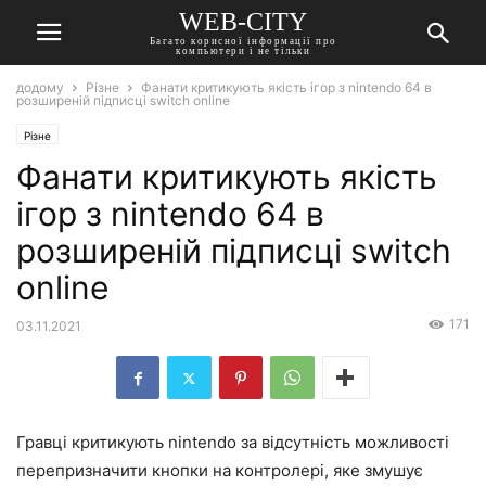
WEB-CITY
Багато корисної інформації про
компьютери і не тільки
додому
Різне
Фанати критикують якість ігор з nintendo 64 в
розширеній підписці switch online
Різне
Фанати критикують якість
ігор з nintendo 64 в
розширеній підписці switch
online
171
03.11.2021
Гравці критикують nintendo за відсутність можливості
перепризначити кнопки на контролері, яке змушує