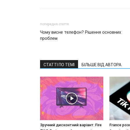
попередня стаття
Чому висне телефон? Рішення основних
проблем
СТАТТІ ПО ТЕМІ
БІЛЬШЕ ВІД АВТОРА
Зручний дисконтний варіант: Fire
France роз