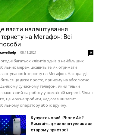
е взяти налаштування
нтернету на Мегафон: Всі
пособи
xwelhelp
-
08.11.2021
0
огодні багатьох клієнтів однієї з найбільших
більних мереж цікавить те, як отримати
лаштування інтернету на Мегафон. Насправді,
биться це дуже просто, причому на абсолютно
дь-якому сучасному телефоні, який тільки
зрахований на роботу у всесвітній мережі. Більш
го, це можна зробити, надіславши запит
більному оператору або ж вручну.
Купуєте новий iPhone Air?
Вимкніть це налаштування на
старому пристрої