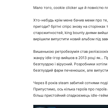
Мало того, cookie clicker ще й повністю п
Хто-небудь крім мене бачив меми про те,
пригоди? брітні спірс знову на сторінках 
старожитностей, king bounty днями вийшла
вирішили випустити новий альбом під зав
Вишенькою ретробезумія став релізсоокіе
жанру idle-ігор вийшов в 2013 році як… 
безглуздою і вірусний. Розробники хотіли 
безглуздий фарм печенюшок, але випустил
Через 8 років steam забитий сотнями под
Припустимо, ось кілька героїв про героїв
більш пристойний спадкоємець idle-гейм