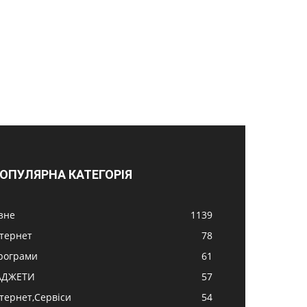
ОПУЛЯРНА КАТЕГОРІЯ
ізне
1139
нтернет
78
рограми
61
АДЖЕТИ
57
нтернет,Сервіси
54