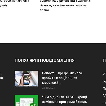
загрози психічному
серйозних суджень від технічних
дітей
гігантів, на які ви можете мати
право
ПОПУЛЯРНІ ПОВІДОМЛЕННЯ
П
:
Репост — що це і як його
Р
ою
зробити в соціальних
І
мережах?...
21.10.2021
П
Г
Чим відкрити .XLSX – кращі
замінники програми Ексель
І