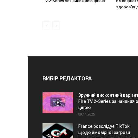
TV 2-Series за найнижчою ціною
ймовірної 
здоров’ю 
ВИБІР РЕДАКТОРА
Зручний дисконтний варіант
Fire TV 2-Series за найнижч
ціною
09.11.2025
France розслідує TikTok
щодо ймовірної загрози