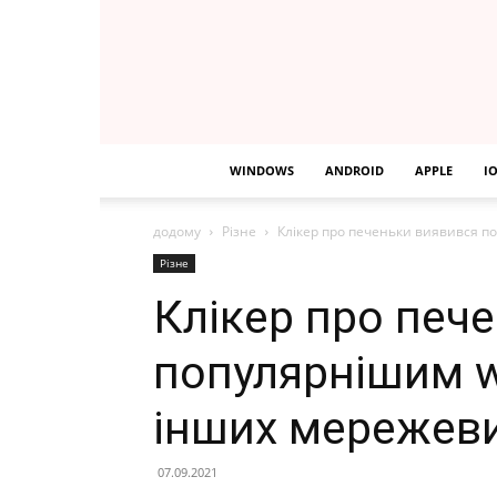
WINDOWS
ANDROID
APPLE
I
додому
Різне
Клікер про печеньки виявився по
Різне
Клікер про печ
популярнішим wa
інших мережевих
07.09.2021