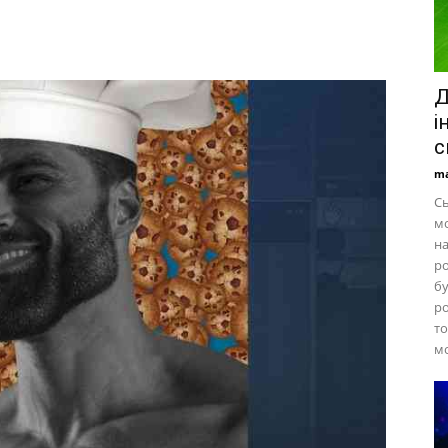
Д
і
с
ma
Сь
мо
на
ро
бу
ро
то
мо