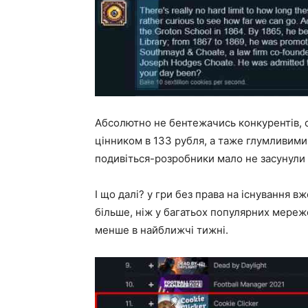
Абсолютно не бентежачись конкурентів, 
цінником в 133 рубля, а таже глумливими
подивіться-розробники мало не засунули в 
І що далі? у гри без права на існування в
більше, ніж у багатьох популярних мереж
менше в найближчі тижні.