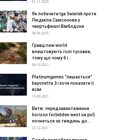
01.11.2025
Як побачити Iga Swiatek проти
Людміла Самсонова у
чвертьфіналі Вімблдона
30.09.2025
Гравці new world
влаштовують голі тусовки,
тому що чому б і...
04.10.2021
Platinumgames “пишається”
bayonetta 3 і хоче показати її
всім
10.09.2021
Витік: передзавантаження
horizon forbidden west на ps5
почнеться за тиждень до...
22.12.2021