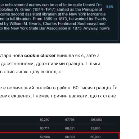
стара нова
cookie clicker
вийшла як є, зате з
 досягненнями, дражливими гравців. Тільки
опис ачівкі цілу вікіпедію!
же є величезний онлайн в районі 60 тисяч гравців. Їх
евих екшенах. І немає причин вважати, що їх стане