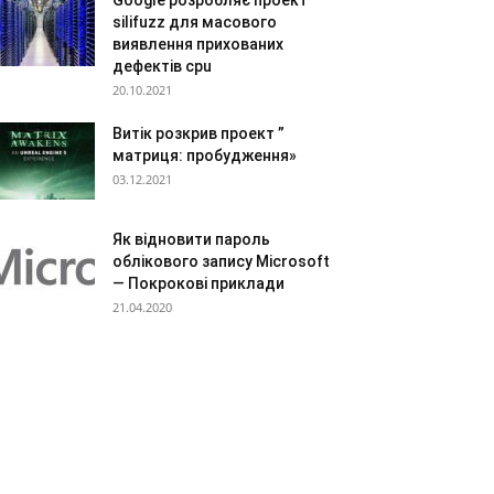
Google розробляє проект
silifuzz для масового
виявлення прихованих
дефектів cpu
20.10.2021
Витік розкрив проект ”
матриця: пробудження»
03.12.2021
Як відновити пароль
облікового запису Microsoft
— Покрокові приклади
21.04.2020