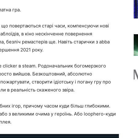
латна гра.
 що повертаються старі часи, компенсуючи нові
таблоїдів, в кіно нескінченне повернення
, безліч ремастерів ще. Навіть старички з abba
ершення 2021 року.
 clicker в steam. Родоначальник богомерзкого
Просто вийшов. Безкоштовний, абсолютно
пожартувати, створити ідіотську і погану гру про
и в реальність скаженого звіра.
ібних ігор, причому часом куди більш глибокими.
 або з великими очима у героїнь. Або loophero-куди
плея.