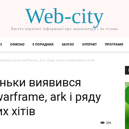
Web-city
Багато корисної інформації про компьютери і не тільки
OS
ONROAD
Е ПОРАДНИК
ЗАЛІЗО
ІНТЕРНЕТ
ПРОГРАМИ
пулярнішим warframe, ark і ряду інших мережевих хітів
еньки виявився
rframe, ark і ряду
 хітів
266