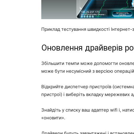
Приклад тестування швидкості Інтернет-з
Оновлення драйверів ро
Збільшити темпи може допомогти оновле
може бути несумісний з версією операцій
Відкрийте диспетчер пристроїв (системна 
пристрої) і виберіть вкладку мережевих а
Знайдіть у списку ваш адаптер wifi і, на
«оновити».
Драйвери будуть завантажені і встановле