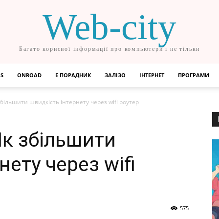
Web-city
Багато корисної інформації про компьютери і не тільки
OS
ONROAD
Е ПОРАДНИК
ЗАЛІЗО
ІНТЕРНЕТ
ПРОГРАМИ
збільшити швидкість інтернету через wifi роутер
Як збільшити
нету через wifi
575