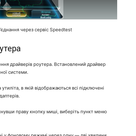
’єднання через сервіс Speedtest
утера
ння драйверів роутера. Встановлений драйвер
ної системи.
утиліта, в якій відображаються всі підключені
даптерів.
тиснувши праву кнопку миші, виберіть пункт меню
ні у фоновому режимі через одну — дві хвилини.