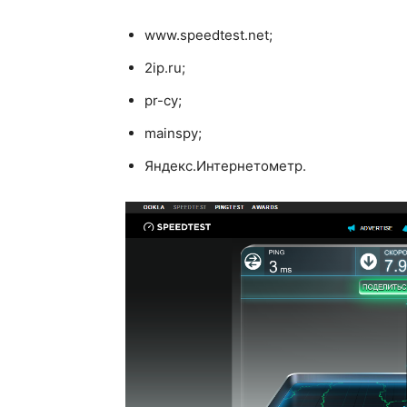
www.speedtest.net;
2ip.ru;
pr-cy;
mainspy;
Яндекс.Интернетометр.