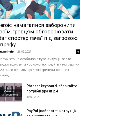
eroic намагалися заборонити
воїм гравцям обговорювати
баг спостерігача” під загрозою
трафу...
xwelhelp
-
26.09.2021
0
я тих хто не особливо в курсі ситуації, варто
идко відновити хронологію подій: в кінці серпня
20 стало відомо, що деякі тренери топових
манд...
Phraser keyboard-зберігайте
потрібні фрази 2.4
30.09.2021
PayPal (пайпал) — інструкція