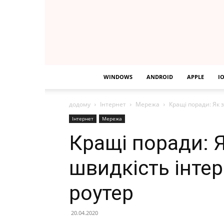
WINDOWS
ANDROID
APPLE
I
додому
Інтернет
Мережа
Кращі поради: Як 
Інтернет
Мережа
Кращі поради: 
швидкість інтер
роутер
20.04.2020