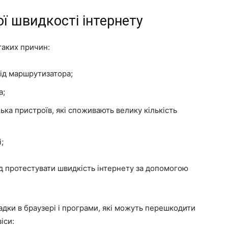
ї швидкості інтернету
таких причин:
від маршрутизатора;
а;
ка пристроїв, які споживають велику кількість
;
д протестувати швидкість інтернету за допомогою
адки в браузері і програми, які можуть перешкодити
іси: