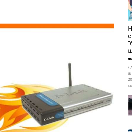
H
с
“
ш
ma
Дл
шв
20
ко