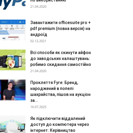
по використанню
21.04.2020
Завантажити officesuite pro +
pdf premium (повна версія) на
андроїд
02.12.2021
Всі способи як скинути айфон
до заводських налаштувань:
робимо скидання самостійно
21.04.2020
Прокляття Fyre: Бренд,
народжений в попелі
шахрайства, пішов на аукціон
за...
16.07.2025
Як підключити віддалений
доступ до компютера через
інтернет: Керівництво