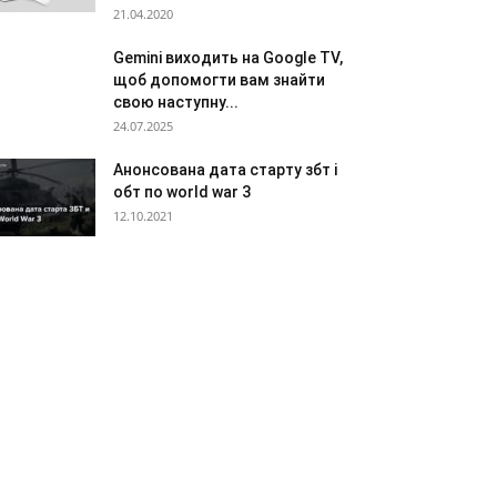
21.04.2020
Gemini виходить на Google TV,
щоб допомогти вам знайти
свою наступну...
24.07.2025
Анонсована дата старту збт і
обт по world war 3
12.10.2021