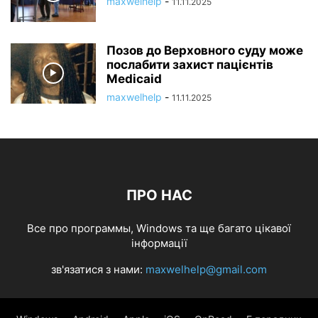
maxwelhelp
-
11.11.2025
Позов до Верховного суду може
послабити захист пацієнтів
Medicaid
maxwelhelp
-
11.11.2025
ПРО НАС
Все про программы, Windows та ще багато цікавої
інформації
зв'язатися з нами:
maxwelhelp@gmail.com