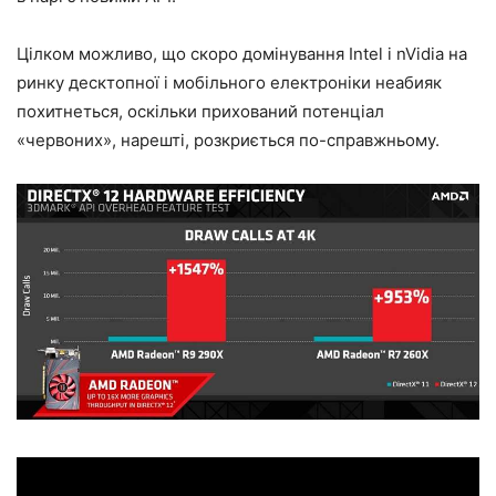
Цілком можливо, що скоро домінування Intel і nVidia на
ринку десктопної і мобільного електроніки неабияк
похитнеться, оскільки прихований потенціал
«червоних», нарешті, розкриється по-справжньому.