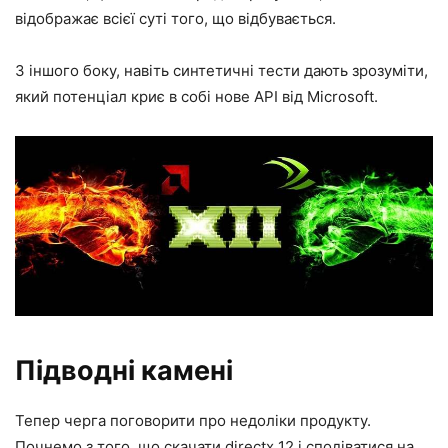
відображає всієї суті того, що відбувається.
З іншого боку, навіть синтетичні тести дають зрозуміти,
який потенціал криє в собі нове API від Microsoft.
Підводні камені
Тепер черга поговорити про недоліки продукту.
Почнемо з того, що скачати directx 12 і сподіватися на