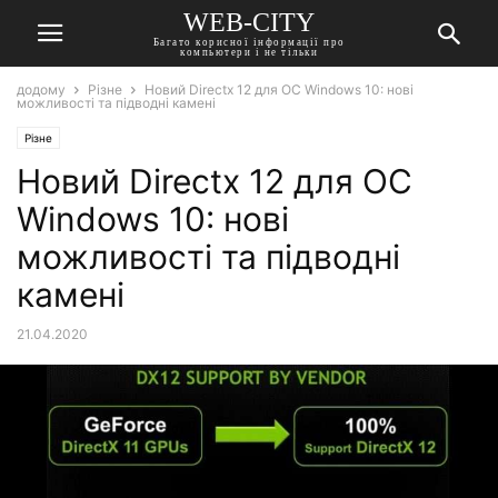
WEB-CITY
Багато корисної інформації про
компьютери і не тільки
додому
Різне
Новий Directx 12 для ОС Windows 10: нові
можливості та підводні камені
Різне
Новий Directx 12 для ОС
Windows 10: нові
можливості та підводні
камені
21.04.2020