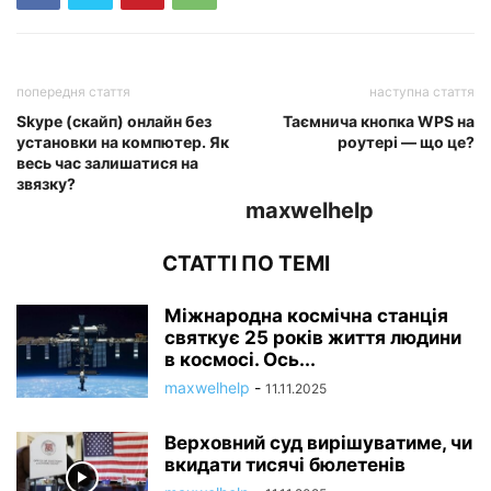
попередня стаття
наступна стаття
Skype (скайп) онлайн без
Таємнича кнопка WPS на
установки на компютер. Як
роутері — що це?
весь час залишатися на
звязку?
maxwelhelp
СТАТТІ ПО ТЕМІ
Міжнародна космічна станція
святкує 25 років життя людини
в космосі. Ось...
maxwelhelp
-
11.11.2025
Верховний суд вирішуватиме, чи
вкидати тисячі бюлетенів