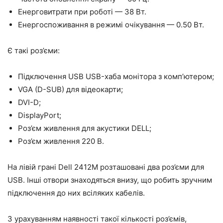
Енерговитрати при роботі — 38 Вт.
Енергоспоживання в режимі очікування — 0.50 Вт.
Є такі роз’єми:
Підключення USB USB-хаба монітора з комп’ютером;
VGA (D-SUB) для відеокарти;
DVI-D;
DisplayPort;
Роз’єм живлення для акустики DELL;
Роз’єм живлення 220 В.
На лівій грані Dell 2412M розташовані два роз’єми для
USB. Інші отвори знаходяться внизу, що робить зручним
підключення до них всіляких кабелів.
З урахуванням наявності такої кількості роз’ємів,