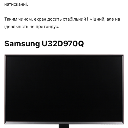
натисканні.
Таким чином, екран досить стабільний і міцний, але на
ідеальність не претендує.
Samsung U32D970Q