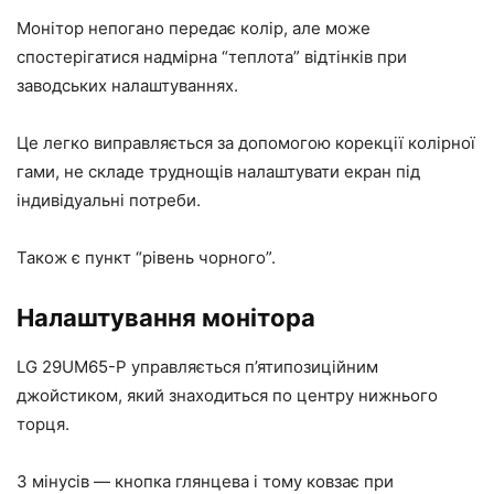
Монітор непогано передає колір, але може
спостерігатися надмірна “теплота” відтінків при
заводських налаштуваннях.
Це легко виправляється за допомогою корекції колірної
гами, не складе труднощів налаштувати екран під
індивідуальні потреби.
Також є пункт “рівень чорного”.
Налаштування монітора
LG 29UM65-P управляється п’ятипозиційним
джойстиком, який знаходиться по центру нижнього
торця.
З мінусів — кнопка глянцева і тому ковзає при