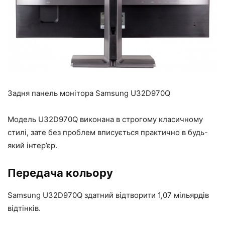
Задня панель монітора Samsung U32D970Q
Модель U32D970Q виконана в строгому класичному
стилі, зате без проблем вписується практично в будь-
який інтер’єр.
Передача кольору
Samsung U32D970Q здатний відтворити 1,07 мільярдів
відтінків.