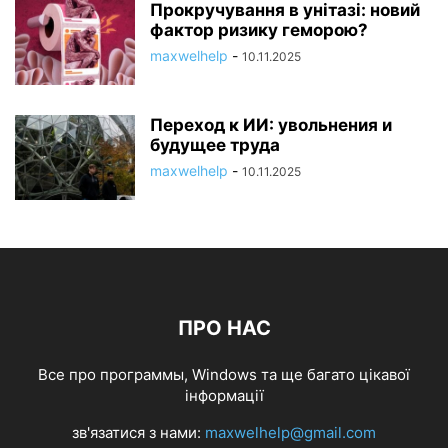
Прокручування в унітазі: новий
фактор ризику геморою?
maxwelhelp
-
10.11.2025
Переход к ИИ: увольнения и
будущее труда
maxwelhelp
-
10.11.2025
ПРО НАС
Все про программы, Windows та ще багато цікавої
інформації
зв'язатися з нами:
maxwelhelp@gmail.com