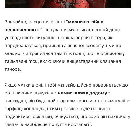
Звичайно, клацання в кінці “
месників: війна
нескінченності
” і існування мультивселенной дещо
ускладнюють ситуацію, і кожна версія пітера, як
передбачається, прийшла з власної всесвіту, і ми не
знаємо, чи трапилися там ті ж події, що і в основному
таймлайні mcu, включаючи вищезгаданий клацання
таноса.
Якщо чутки вірні, і тобі магуайр дійсно повернеться до
ролі людини-павука в «
немає шляху додому
»,
очевидно, він буде найстаршим героєм з тріо «магуайр-
гарфілд-холланд», і тим цікавіше буде на нього
подивитися, оскільки, очікується, що саме він викличе у
глядачів найбільше почуття ностальгії.