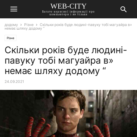
WEB-CITY
Багато корисної інформації про
компьютери і не тільки
додому
Різне
Скільки років буде людині-павуку тобі магуайра в»
немає шляху додому “
Різне
Скільки років буде людині-
павуку тобі магуайра в»
немає шляху додому “
24.09.2021