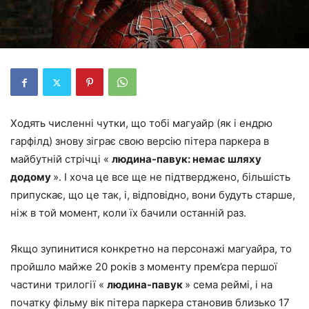
Ходять численні чутки, що тобі магуайр (як і ендрю
гарфілд) знову зіграє свою версію пітера паркера в
майбутній стрічці «
людина-павук: немає шляху
додому
». І хоча це все ще не підтверджено, більшість
припускає, що це так, і, відповідно, вони будуть старше,
ніж в той момент, коли їх бачили останній раз.
Якщо зупинитися конкретно на персонажі магуайра, то
пройшло майже 20 років з моменту прем’єра першої
частини трилогії «
людина-павук
» сема реймі, і на
початку фільму вік пітера паркера становив близько 17