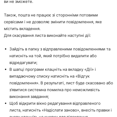
ви не зможете.
Також, пошта не працює зі сторонніми потовими
сервісами і не дозволяє змінити повідомлення, яке
містить вкладення.
Для скасування листа виконайте наступні дії:
Зайдіть в папку з відправленими повідомленнями та
натисніть на той, який потрібно видалити або
відредагувати;
В шапці програми клацніть на вкладку
«Дії»
і
випадаючому списку натисніть на
«Відгук
повідомлення»
. В результаті, лист буде скасовано або
з’явитися системна помилка про неможливість
виконання завдання;
Щоб відкрити вікно редагування відправленого
листа, натисніть
«Надіслати заново»
, внесіть правки і
знову клацніть на кнопку для відсилання.