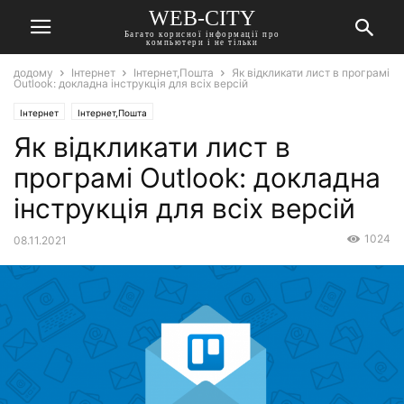
WEB-CITY
Багато корисної інформації про
компьютери і не тільки
додому
Інтернет
Інтернет,Пошта
Як відкликати лист в програмі
Outlook: докладна інструкція для всіх версій
Інтернет
Інтернет,Пошта
Як відкликати лист в
програмі Outlook: докладна
інструкція для всіх версій
1024
08.11.2021