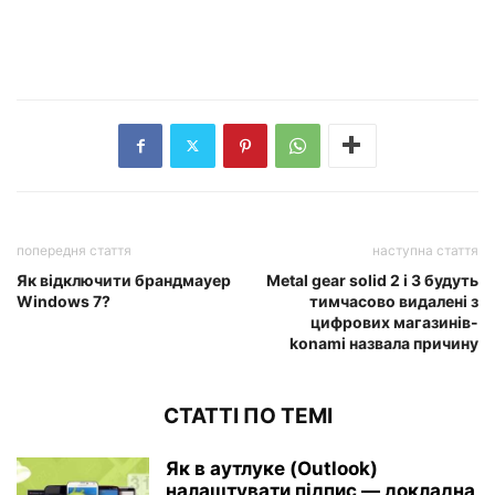
попередня стаття
наступна стаття
Як відключити брандмауер
Metal gear solid 2 і 3 будуть
Windows 7?
тимчасово видалені з
цифрових магазинів-
konami назвала причину
СТАТТІ ПО ТЕМІ
Як в аутлуке (Outlook)
налаштувати підпис — докладна