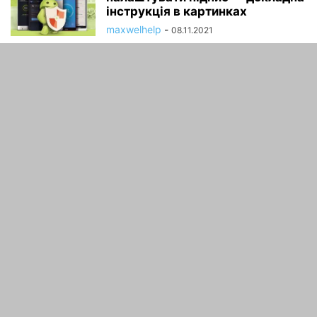
інструкція в картинках
maxwelhelp
-
08.11.2021
Як почитати пошту на Яндексі:
Правила користування
maxwelhelp
-
21.04.2020
Переваги і недоліки
безкоштовної електронної
пошти
maxwelhelp
-
21.04.2020
ПРО НАС