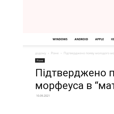
WINDOWS
ANDROID
APPLE
I
додому
Різне
Підтверджено появу молодого мо
Різне
Підтверджено 
морфеуса в “мат
10.09.2021