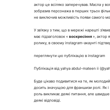
актор це всіляко заперечував. Масла у во
зобразив персонажа в перших трьох фільмах
не виключив можливість появи самого мо
У зв’язку з тим, що в мережі нарешті з’я
має підзаголовок «
воскресіння
», актор 
ролику, в своєму instagram-акаунті підтв
переглянути цю публікацію в instagram
Публікація від yahya abdul-mateen ii (@ya
Буде цікаво подивитися на те, як молодий
досить значущою для франшизи ролі. Як і 
роль викликає деякі питання, але швидше 
деякі відповіді.