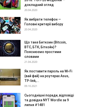
2018: ТОП-20 моделей —
докладний огляд
20.04.2020
Як вибрати телефон —
Головні критерії вибору
20.04.2020
Що таке Биткоин (Bitcoin,
BTC, БТК, Біткойн)?
Пояснюємо простими
словами
21.04.2020
Як поставити пароль на Wi-Fi
(вай фай) на роутерах Asus,
TP-link,...
09.10.2021
Сьогоднішні поради, відповіді
та довідка NYT Wordle за 9
липня #1481