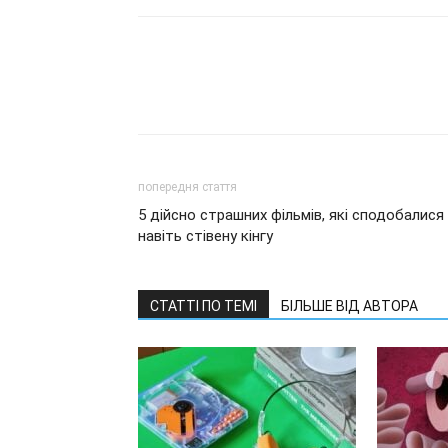
попередня стаття
5 дійсно страшних фільмів, які сподобалися
навіть стівену кінгу
СТАТТІ ПО ТЕМІ
БІЛЬШЕ ВІД АВТОРА