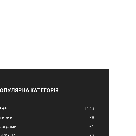
ОПУЛЯРНА КАТЕГОРІЯ
ізне
1143
нтернет
78
рограми
61
АДЖЕТИ
57