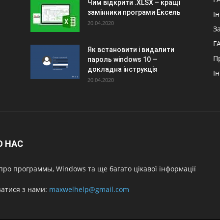
Чим відкрити .XLSX – кращі
замінники програми Ексель
І
20.04.2020
З
Г
Як встановити і видалити
П
пароль windows 10 —
докладна інструкція
І
20.04.2020
О НАС
про программы, Windows та ще багато цікавої інформації
затися з нами:
maxwelhelp@gmail.com