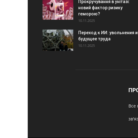
Прокручування в унітазі:
новий фактор ризику
геморою?
10.11.2025
Переход к ИИ: увольнения и
будущее труда
10.11.2025
ПР
Все 
зв'я