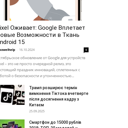
ixel Оживает: Google Вплетает
овые Возможности в Ткань
ndroid 15
xwelhelp
-
16.10.2024
0
тябрьское обновление от Google для устройств
xel – это не просто очередной релиз, это
стоящий праздник инноваций, сплетенных с
ботой о безопасности и утонченностью...
Трамп розширює термін
вимкнення Тіктока вчетверте
після досягнення кадру з
Китаєм
25.09.2025
Смартфон до 15000 рублів