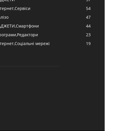
нтернет,Сервіси
54
алізо
47
АДЖЕТИ,Смартфони
44
рограми,Редактори
23
нтернет,Соціальні мережі
19