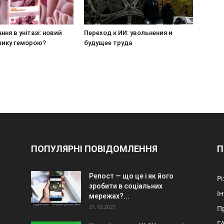
ння в унітазі: новий
Переход к ИИ: увольнения и
зику геморою?
будущее труда
ПОПУЛЯРНІ ПОВІДОМЛЕННЯ
П
Репост — що це і як його
Р
зробити в соціальних
І
мережах?...
21.10.2021
П
Г