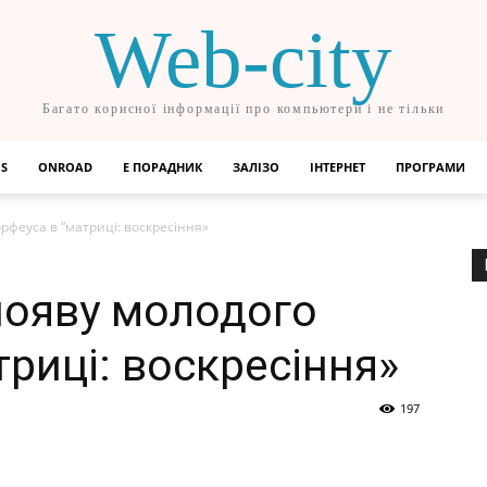
Web-city
Багато корисної інформації про компьютери і не тільки
OS
ONROAD
Е ПОРАДНИК
ЗАЛІЗО
ІНТЕРНЕТ
ПРОГРАМИ
рфеуса в “матриці: воскресіння»
появу молодого
риці: воскресіння»
197