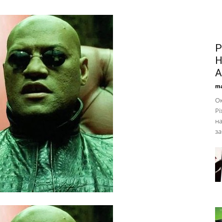
P
Н
A
ma
Ок
Pi
на
за