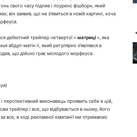
гонь свого часу підлив і лоуренс фішборн, який
; він заявив, що не з’явиться в новій картині, хоча
рфеуса.
вився дебютний трейлер четвертої «
матриці
», яка
яхья абдул-матін ii, який регулярно з’являвся в
ердив, що дійсно грає молодого морфеуса.
hya)
 і перспективний виконавець проявить себе в цій,
сам трейлер і все, що відбувається в ньому, його
за все, в ході рекламної кампанії ми отримаємо