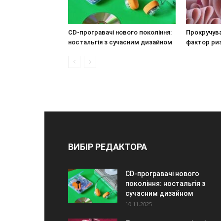
CD-програвачі нового покоління:
Прокручува
ностальгія з сучасним дизайном
фактор ри
ВИБІР РЕДАКТОРА
CD-програвачі нового
покоління: ностальгія з
сучасним дизайном
10.11.2025