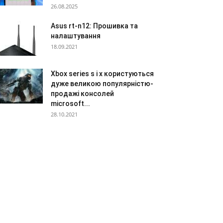
26.08.2025
Asus rt-n12: Прошивка та
налаштування
18.09.2021
Xbox series s і x користуються
дуже великою популярністю-
продажі консолей
microsoft...
28.10.2021