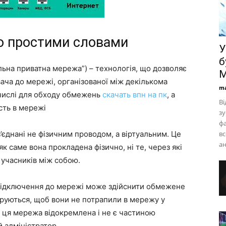
о простими словами
У
б
туальна приватна мережа”) – технологія, що дозволяє
M
ча до мережі, організованої між декількома
ma
числі для обходу обмежень
скачать впн на пк
, а
Ві
сть в мережі
зу
фа
з’єднані не фізичним проводом, а віртуальним. Це
вс
ан
 як саме вона прокладена фізично, ні те, через які
ї учасників між собою.
 підключення до мережі може здійснити обмежене
ифруються, щоб вони не потрапили в мережу у
о ця мережа відокремлена і не є частиною
ій адміністратор.