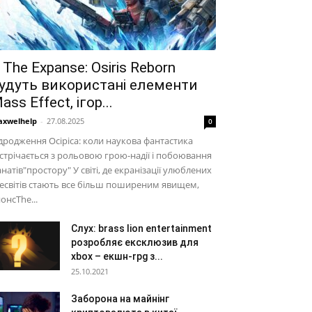
 The Expanse: Osiris Reborn
удуть використані елементи
ass Effect, ігор...
xwelhelp
-
27.08.2025
0
дродження Осіріса: коли наукова фантастика
стрічається з рольовою грою-надії і побоювання
натів"простору" У світі, де екранізації улюблених
есвітів стають все більш поширеним явищем,
онсThe...
Слух: brass lion entertainment
розробляє ексклюзив для
xbox – екшн-rpg з...
25.10.2021
Заборона на майнінг