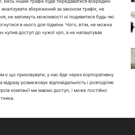
n. Весь інший трафік буде передаватися всередині
уде аналізувати збережений за законом трафік, не
ня, не матимуть можливості ні подивитися будь-які
ргнутися в нього для підміни. Чого, втім, не можна
ч купив доступ до чужої vpn, а не налаштував
ким є що приховувати, у нас йде через корпоративну
а відразу розмежовує відповідальність і розподіляє
урсів компанії ми маємо доступ, і може постійно
ітника.