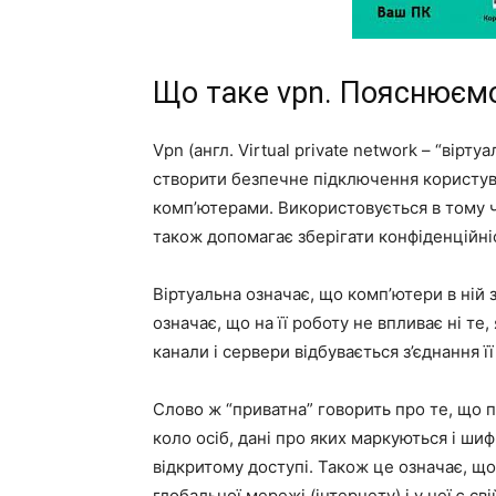
Що таке vpn. Пояснюєм
Vpn (англ. Virtual private network – “вір
створити безпечне підключення користува
комп’ютерами. Використовується в тому 
також допомагає зберігати конфіденційні
Віртуальна означає, що комп’ютери в ній 
означає, що на її роботу не впливає ні те,
канали і сервери відбувається з’єднання ї
Слово ж “приватна” говорить про те, що
коло осіб, дані про яких маркуються і ш
відкритому доступі. Також це означає, щ
глобальної мережі (інтернету) і у неї є св