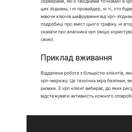
серверами, які є «вхідними точками» в vp
цих з’єднань, і ні провайдер, ні ті, хто б
маючи ключів шифрування від vpn-з’єднан
подробиці про вміст цього трафіку, ні вто
сказати про власника vpn (якщо користува
свою).
Приклад вживання
Віддалена робота з більшістю клієнтів, я
vpn-мережу. Це технічна міра безпеки, як
ризики. З vpn клієнт вибирає, до яких рес
відстежувати активність кожного співроб