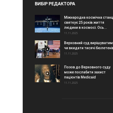
ВИБІР РЕДАКТОРА
Міжнародна космічна станц
святкує 25 років життя
людини в космосі. Ось...
11.11.2025
Верховний суд вирішуватим
чи вкидати тисячі бюлетені
11.11.2025
Позов до Верховного суду
може послабити захист
пацієнтів Medicaid
11.11.2025