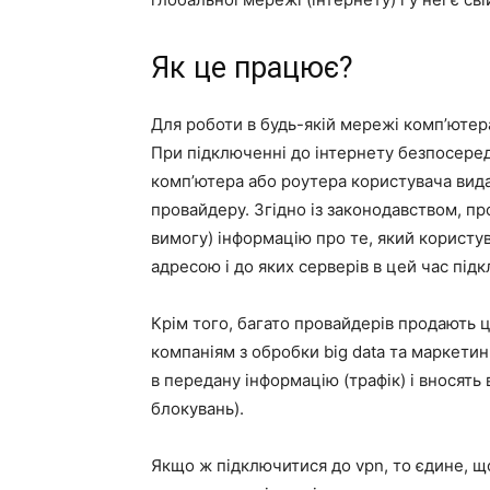
Як це працює?
Для роботи в будь-якій мережі комп’ютера
При підключенні до інтернету безпосере
комп’ютера або роутера користувача вида
провайдеру. Згідно із законодавством, про
вимогу) інформацію про те, який користув
адресою і до яких серверів в цей час під
Крім того, багато провайдерів продають 
компаніям з обробки big data та маркети
в передану інформацію (трафік) і вносять 
блокувань).
Якщо ж підключитися до vpn, то єдине, щ