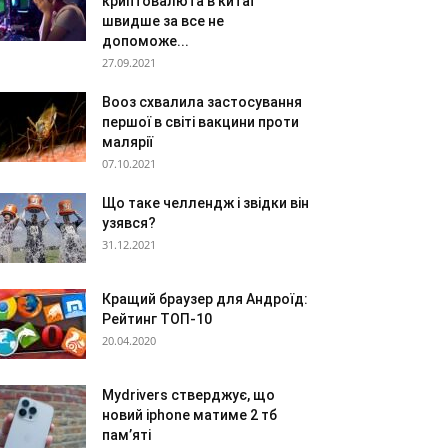
криптовалюта в китаї
швидше за все не
допоможе...
27.09.2021
Вооз схвалила застосування
першої в світі вакцини проти
малярії
07.10.2021
Що таке челлендж і звідки він
узявся?
31.12.2021
Кращий браузер для Андроїд:
Рейтинг ТОП-10
20.04.2020
Mydrivers стверджує, що
новий iphone матиме 2 тб
пам’яті