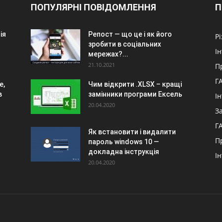
ПОПУЛЯРНІ ПОВІДОМЛЕННЯ
П
ія
Репост — що це і як його
Р
зробити в соціальних
І
мережах?...
21.10.2021
П
Г
е,
Чим відкрити .XLSX – кращі
в
замінники програми Ексель
І
20.04.2020
З
Г
Як встановити і видалити
П
пароль windows 10 —
докладна інструкція
І
20.04.2020