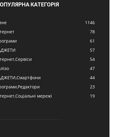
ОПУЛЯРНА КАТЕГОРІЯ
ізне
1146
нтернет
78
рограми
61
АДЖЕТИ
57
нтернет,Сервіси
54
алізо
47
АДЖЕТИ,Смартфони
44
рограми,Редактори
23
нтернет,Соціальні мережі
19