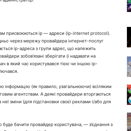
м присвоюються ip — адреси (ip-internet protocol).
дньо через мережу провайдера інтернет-послуг
ється ip-адреса з групи адрес, що належить
вайдери зобов’язані зберігати (і надавати на
ач в який час користувався тією чи іншою ip-
ключався.
цю інформацію (як правило, узагальнюючи) всіляким
нговим агентствам. А деякі провайдери вторгаються
в неї зміни (для підстановки своєї реклами і/або для
о буде бачити провайдер користувача, — з’єднання з