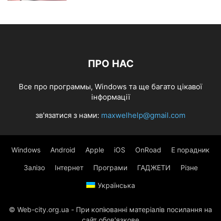
ПРО НАС
Все про программы, Windows та ще багато цікавої
інформації
зв'язатися з нами:
maxwelhelp@gmail.com
Windows
Android
Apple
iOS
OnRoad
Е порадник
Залізо
Інтернет
Програми
ГАДЖЕТИ
Різне
Українська
© Web-city.org.ua - При копіюванні матеріалів посилання на
сайт обов'язкове