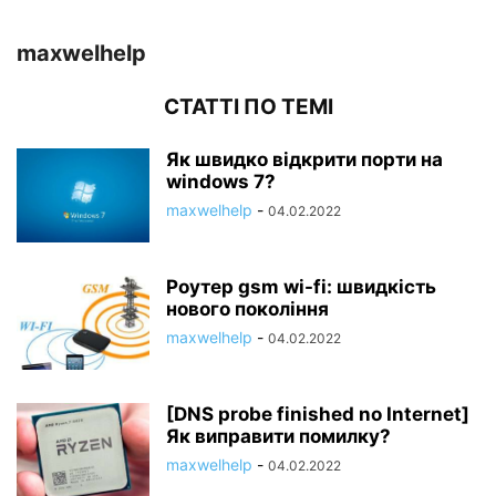
maxwelhelp
СТАТТІ ПО ТЕМІ
Як швидко відкрити порти на
windows 7?
maxwelhelp
-
04.02.2022
Роутер gsm wi-fi: швидкість
нового покоління
maxwelhelp
-
04.02.2022
[DNS probe finished no Internet]
Як виправити помилку?
maxwelhelp
-
04.02.2022