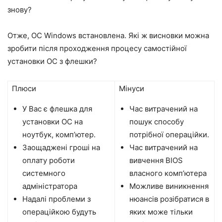
знову?
Отже, ОС Windows встановлена. Які ж висновки можна
зробити після проходження процесу самостійної
установки ОС з флешки?
Плюси
Мінуси
У Вас є флешка для
Час витрачений на
установки ОС на
пошук способу
ноутбук, комп’ютер.
потрібної операційки.
Заощаджені гроші на
Час витрачений на
оплату роботи
вивчення BIOS
системного
власного комп’ютера
адміністратора
Можливе виникнення
Надалі проблеми з
нюансів розібратися в
операційкою будуть
яких може тільки