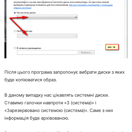
Після цього програма запропонує вибрати диски з яких
буде копіюватися образ.
В даному випадку нас цікавлять системні диски.
Ставимо галочки навпроти «З (система)» і
«Зарезервовано системою (система)». Саме з них
інформація буде архівованою.