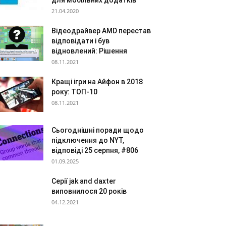
для мобільних додатків
21.04.2020
Відеодрайвер AMD перестав
відповідати і був
відновлений: Рішення
08.11.2021
Кращі ігри на Айфон в 2018
року: ТОП-10
08.11.2021
Сьогоднішні поради щодо
підключення до NYT,
відповіді 25 серпня, #806
01.09.2025
Серії jak and daxter
виповнилося 20 років
04.12.2021