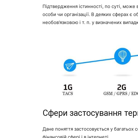
Підтвердження істинності, по суті, може в
особи чи організації. В деяких сферах є о
необов’язковою і т. п. у визначених випа
Сфери застосування тер
Дане поняття застосовується у багатьох 
фінансовій сфері і в інтернеті.