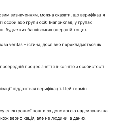
им визначенням, можна сказати, що верифікація –
і особи або групи осіб (наприклад, у групах
ні будь-яких банківських операцій тощо).
слова
veritas
– істина, дослівно перекладається як
.
посередній процес зняття інкогніто з особистості
ізації піддаються верифікації. Цей термін
су електронної пошти за допомогою надсилання на
кож верифікація, але не людини, а даних.