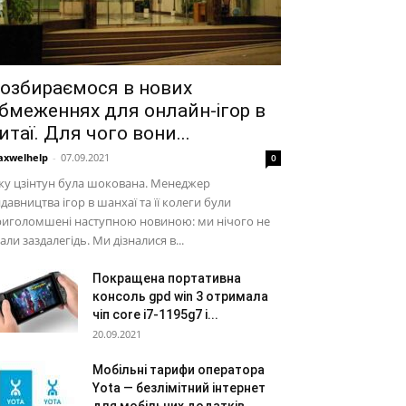
озбираємося в нових
бмеженнях для онлайн-ігор в
итаї. Для чого вони...
xwelhelp
-
07.09.2021
0
жу цзінтун була шокована. Менеджер
давництва ігор в шанхаї та її колеги були
риголомшені наступною новиною: ми нічого не
али заздалегідь. Ми дізналися в...
Покращена портативна
консоль gpd win 3 отримала
чіп core i7-1195g7 і...
20.09.2021
Мобільні тарифи оператора
Yota — безлімітний інтернет