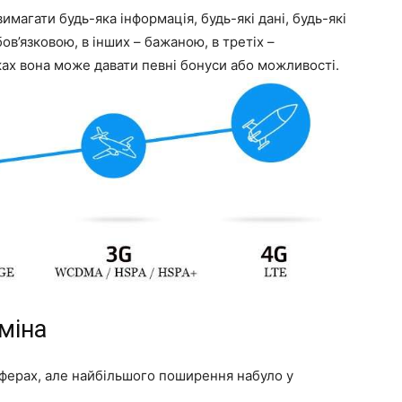
имагати будь-яка інформація, будь-які дані, будь-які
бов’язковою, в інших – бажаною, в третіх –
дках вона може давати певні бонуси або можливості.
міна
сферах, але найбільшого поширення набуло у