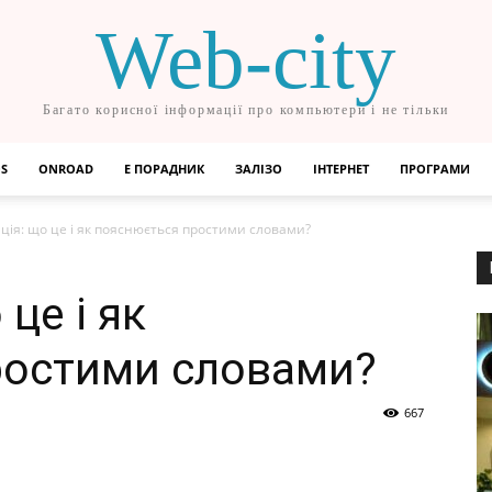
Web-city
Багато корисної інформації про компьютери і не тільки
OS
ONROAD
Е ПОРАДНИК
ЗАЛІЗО
ІНТЕРНЕТ
ПРОГРАМИ
ція: що це і як пояснюється простими словами?
це і як
ростими словами?
667