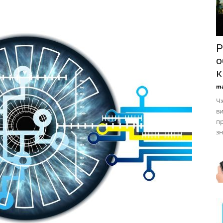
Р
о
к
ma
Ч
ви
п
зн