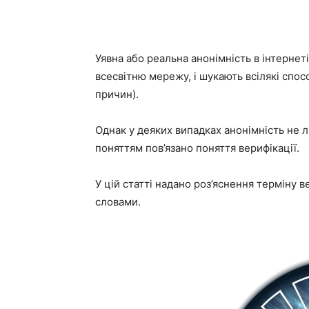
Уявна або реальна анонімність в інтернеті
всесвітню мережу, і шукають всілякі спос
причин).
Однак у деяких випадках анонімність не л
поняттям пов’язано поняття верифікації.
У цій статті надано роз’яснення терміну в
словами.