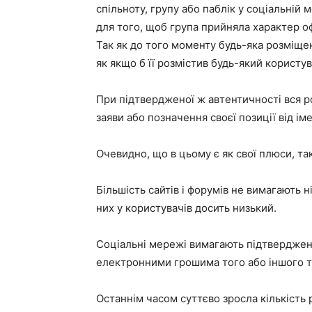
спільноту, групу або паблік у соціальній 
для того, щоб група прийняла характер офі
Так як до того моменту будь-яка розміщен
як якщо б її розмістив будь-який користув
При підтвердженої ж автентичності вся р
заяви або позначення своєї позиції від іме
Очевидно, що в цьому є як свої плюси, так 
Більшість сайтів і форумів не вимагають н
них у користувачів досить низький.
Соціальні мережі вимагають підтвердження
електронними грошима того або іншого т
Останнім часом суттєво зросла кількість 