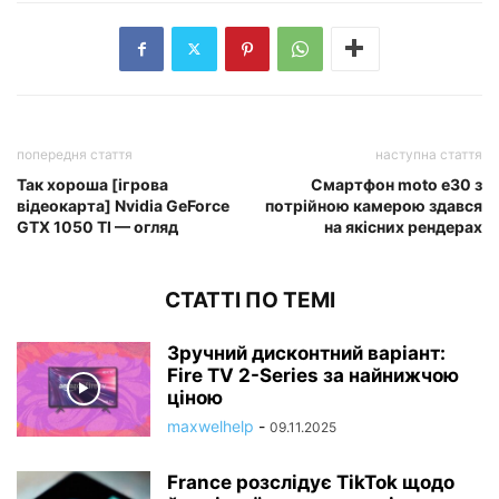
попередня стаття
наступна стаття
Так хороша [ігрова
Смартфон moto e30 з
відеокарта] Nvidia GeForce
потрійною камерою здався
GTX 1050 TI — огляд
на якісних рендерах
СТАТТІ ПО ТЕМІ
Зручний дисконтний варіант:
Fire TV 2-Series за найнижчою
ціною
maxwelhelp
-
09.11.2025
France розслідує TikTok щодо