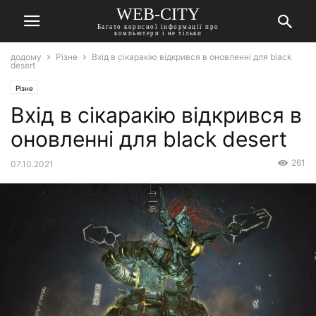
WEB-CITY
Багато корисної інформації про
компьютери і не тільки
додому
Різне
Вхід в сікаракію відкрився в оновленні для black
desert
Різне
Вхід в сікаракію відкрився в
оновленні для black desert
261
07.10.2021