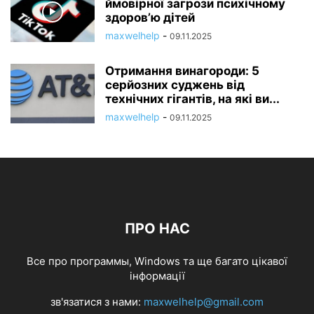
ймовірної загрози психічному
здоров’ю дітей
maxwelhelp
-
09.11.2025
Отримання винагороди: 5
серйозних суджень від
технічних гігантів, на які ви...
maxwelhelp
-
09.11.2025
ПРО НАС
Все про программы, Windows та ще багато цікавої
інформації
зв'язатися з нами:
maxwelhelp@gmail.com