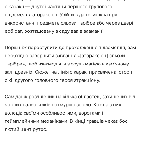
сікаракії — другої частини першого групового
підземелля атораксіон. Увійти в данж можна при
використанні предмета сльози тарібре або через двері
ербірат, розташовану в саду ваа в ваамакії.
Перш ніж переступити до проходження підземелля, вам
необхідно завершити завдання «[атораксіон] сльози
тарібре», щоб взаємодіяти з соуль магією в кам’яному
залі древніх. Сюжетна лінія сікаракі присвячена історії
сікі, другого головного героя атракціону.
Сам данж розділений на кілька областей, захищених від
чорних нальотчиків похмурою зорею. Кожна з них
володіє своїми особливостями, ворогами і
геймплейними механіками. В кінці гравців чекає бос-
лютий центірутос.