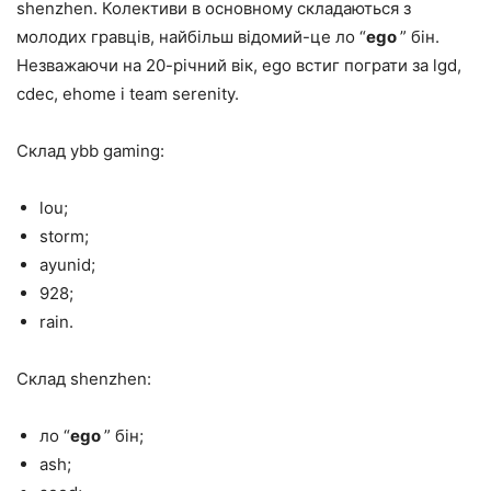
shenzhen. Колективи в основному складаються з
молодих гравців, найбільш відомий-це ло “
ego
” бін.
Незважаючи на 20-річний вік, ego встиг пограти за lgd,
cdec, ehome і team serenity.
Склад ybb gaming:
lou;
storm;
ayunid;
928;
rain.
Склад shenzhen:
ло “
ego
” бін;
ash;