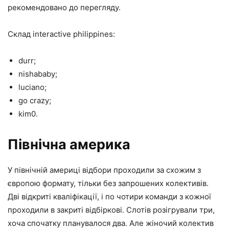
рекомендовано до перегляду.
Склад interactive philippines:
durr;
nishababy;
luciano;
go crazy;
kim0.
Північна америка
У північній америці відбори проходили за схожим з
європою формату, тільки без запрошених колективів.
Дві відкриті кваліфікації, і по чотири команди з кожної
проходили в закриті відбіркові. Слотів розігрували три,
хоча спочатку планувалося два. Але жіночий колектив