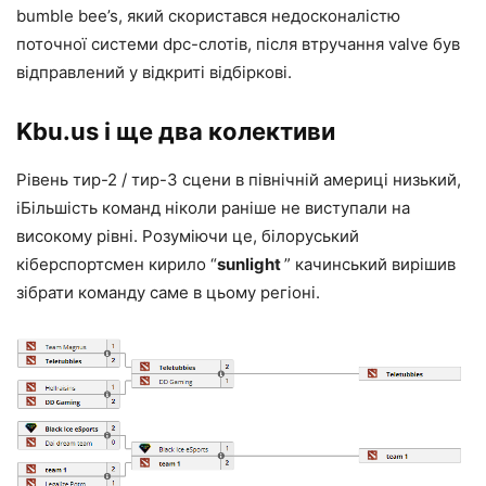
bumble bee’s, який скористався недосконалістю
поточної системи dpc-слотів, після втручання valve був
відправлений у відкриті відбіркові.
Kbu.us і ще два колективи
Рівень тир-2 / тир-3 сцени в північній америці низький,
іБільшість команд ніколи раніше не виступали на
високому рівні. Розуміючи це, білоруський
кіберспортсмен кирило “
sunlight
” качинський вирішив
зібрати команду саме в цьому регіоні.