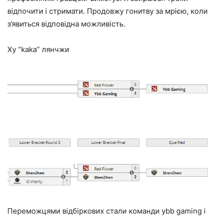
відпочити і стримати. Продовжу гонитву за мрією, коли
з’явиться відповідна можливість.
Ху “kaka” лянчжи
Переможцями відбіркових стали команди ybb gaming і