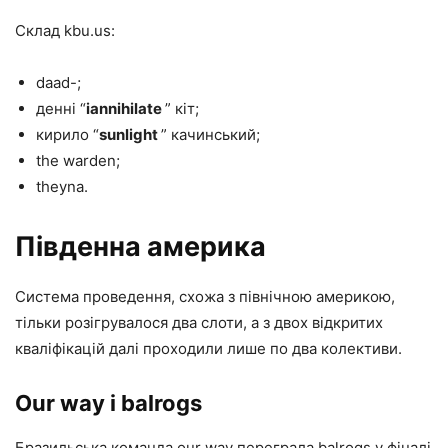
Склад kbu.us:
daad-;
денні “
iannihilate
” кіт;
кирило “
sunlight
” качинський;
the warden;
theyna.
Південна америка
Система проведення, схожа з північною америкою,
тільки розігрувалося два слоти, а з двох відкритих
кваліфікацій далі проходили лише по два колективи.
Our way і balrogs
Бразильська команда our way переграла balrogs у фіналі