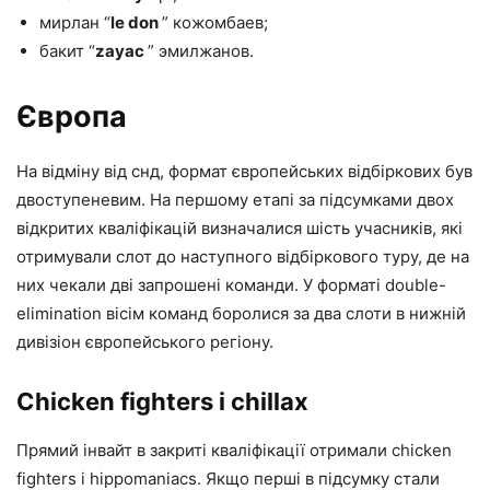
мирлан “
le don
” кожомбаев;
бакит “
zayac
” эмилжанов.
Європа
На відміну від снд, формат європейських відбіркових був
двоступеневим. На першому етапі за підсумками двох
відкритих кваліфікацій визначалися шість учасників, які
отримували слот до наступного відбіркового туру, де на
них чекали дві запрошені команди. У форматі double-
elimination вісім команд боролися за два слоти в нижній
дивізіон європейського регіону.
Chicken fighters і chillax
Прямий інвайт в закриті кваліфікації отримали chicken
fighters і hippomaniacs. Якщо перші в підсумку стали