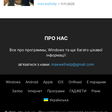
maxwelhelp
-
11.11.2025
ПРО НАС
Все про программы, Windows та ще багато цікавої
інформації
зв'язатися з нами:
maxwelhelp@gmail.com
Windows
Android
Apple
iOS
OnRoad
Е порадник
Залізо
Інтернет
Програми
ГАДЖЕТИ
Різне
Українська