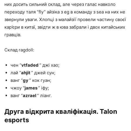
них досить сильний склад, але через галас навколо
переходу таля “fly” айзіка з eg в команду з sea на них не
звернули уваги. Хлопці з малайзії провели частину своєї
кар’єри в китаї, звідти ж в юва забрали і двох китайських
гравців.
Склад ragdoll:
чен “
vtfaded
” джі хао;
лай “
ahjit
” джей сун;
ванг “
gy
” кок гуан;
чжоу “
james
” іфу;
ванг “
azrael
” ліанг.
Друга відкрита кваліфікація. Talon
esports