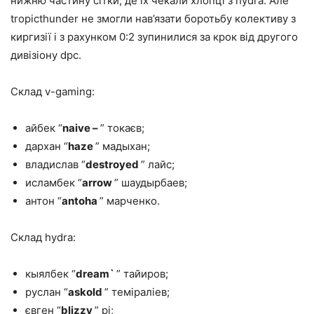
нижню частину сітки, де їх чекали хлопці з hydra. Але
tropicthunder не змогли нав’язати боротьбу колективу з
киргизії і з рахунком 0:2 зупинилися за крок від другого
дивізіону dpc.
Склад v-gaming:
айбек “
naive –
” токаєв;
дархан “
haze
” мадыхан;
владислав “
destroyed
” лайс;
исламбек “
arrow
” шаудырбаев;
антон “
antoha
” марченко.
Склад hydra:
кыялбек “
dream`
” тайиров;
руслан “
askold
” теміраліев;
євген “
blizzy
” рі;