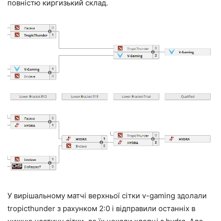
повністю киргизький склад.
У вирішальному матчі верхньої сітки v-gaming здолали
tropicthunder з рахунком 2:0 і відправили останніх в