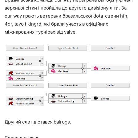
верхньої сітки і пройшла до другого дивізіону ліги. За
our way грають ветерани бразильської dota-сцени hfn,
4dr, tavo і kingrd, які брали участь в офіційних
міжнародних турнірах від valve.
Другий слот дістався balrogs.
Склад our way: