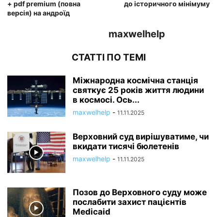
+ pdf premium (повна
до історичного мінімуму
версія) на андроїд
maxwelhelp
СТАТТІ ПО ТЕМІ
Міжнародна космічна станція
святкує 25 років життя людини
в космосі. Ось...
maxwelhelp
-
11.11.2025
Верховний суд вирішуватиме, чи
вкидати тисячі бюлетенів
maxwelhelp
-
11.11.2025
Позов до Верховного суду може
послабити захист пацієнтів
Medicaid