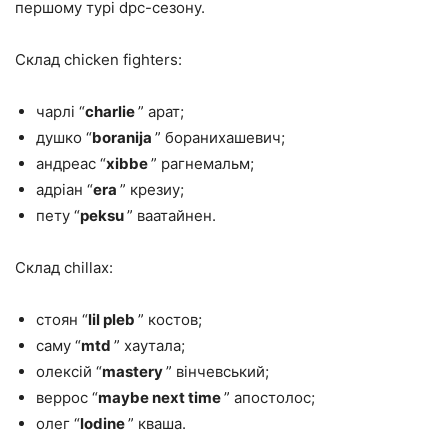
першому турі dpc-сезону.
Склад chicken fighters:
чарлі “
charlie
” арат;
душко “
boranija
” боранихашевич;
андреас “
xibbe
” рагнемальм;
адріан “
era
” крезиу;
пету “
peksu
” ваатайнен.
Склад chillax:
стоян “
lil pleb
” костов;
саму “
mtd
” хаутала;
олексій “
mastery
” вінчевський;
веррос “
maybe next time
” апостолос;
олег “
lodine
” кваша.