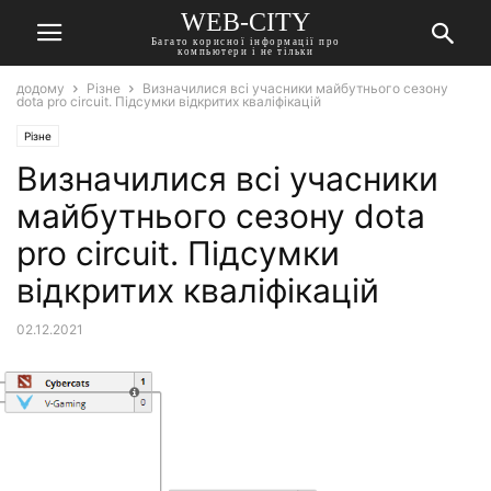
WEB-CITY
Багато корисної інформації про
компьютери і не тільки
додому
Різне
Визначилися всі учасники майбутнього сезону
dota pro circuit. Підсумки відкритих кваліфікацій
Різне
Визначилися всі учасники
майбутнього сезону dota
pro circuit. Підсумки
відкритих кваліфікацій
02.12.2021