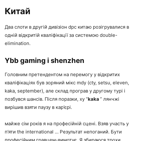
Китай
Два слоти в другій дивізіон dpc китаю розігрувалися в
одній відкритій кваліфікації за системою double-
elimination.
Ybb gaming і shenzhen
Головним претендентом на перемогу у відкритих
кваліфікаціях був зоряний мікс mdy (cty, setsu, eleven,
kaka, september), але склад програв у другому турі і
позбувся шансів. Після поразки, ху “
kaka
” лянчжі
вирішив взяти паузу в кар’єрі.
майже сім років я на професійній сцені. Взяв участь у
п’яти the international … Результат непоганий. Бути
професійним гравцем-вимотує. Я збираюся трохи