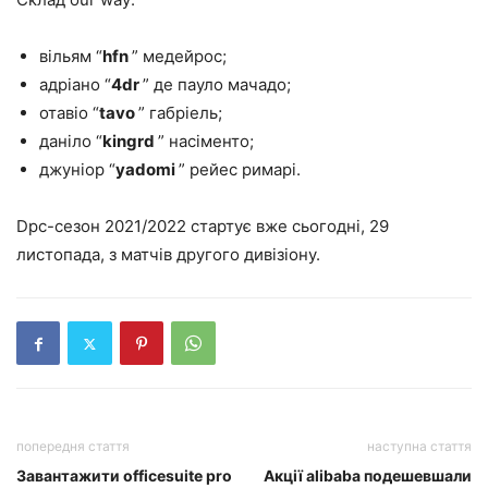
вільям “
hfn
” медейрос;
адріано “
4dr
” де пауло мачадо;
отавіо “
tavo
” габріель;
даніло “
kingrd
” насіменто;
джуніор “
yadomi
” рейес римарі.
Dpc-сезон 2021/2022 стартує вже сьогодні, 29
листопада, з матчів другого дивізіону.
попередня стаття
наступна стаття
Завантажити officesuite pro
Акції alibaba подешевшали