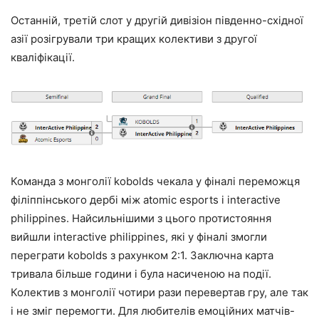
Останній, третій слот у другій дивізіон південно-східної
азії розігрували три кращих колективи з другої
кваліфікації.
Команда з монголії kobolds чекала у фіналі переможця
філіппінського дербі між atomic esports і interactive
philippines. Найсильнішими з цього протистояння
вийшли interactive philippines, які у фіналі змогли
переграти kobolds з рахунком 2:1. Заключна карта
тривала більше години і була насиченою на події.
Колектив з монголії чотири рази перевертав гру, але так
і не зміг перемогти. Для любителів емоційних матчів-