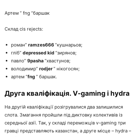
Артем ” fng “баршак
Склад cis rejects:
роман”
ramzes666
“кушнарьов;
гліб”
depressed kid
“зирянов;
павло”
9pasha
“хвастунов;
володимир”
rodjer
” нікогосян;
артем “
fng
” баршак.
Друга кваліфікація. V-gaming і hydra
На другій кваліфікації розігрувалися два залишилися
слота. Змагання пройшли під диктовку колективів із
середньої азії. Так, у складі переможців v-gaming три
гравці представляють казахстан, а друге місце – hydra –