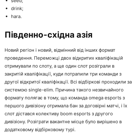
seed;
drink;
hara.
Південно-східна азія
Новий регіон і новий, відмінний від інших формат
проведення. Переможці двох відкритих кваліфікацій
отримували по слоту, а ще один слот розіграли в
закритій кваліфікації, куди потрапили три команди з
другої відкритої кваліфікації. Всі відбіркові проходили за
системою single-elim. Причина такого незвичайного
формату полягає в тому, що команда omega esports з
першого дивізіону отримала бан за договірні матчі, і їх
слот дістався колективу boom esports з другого
дивізіону. Розіграти вакантне місце було вирішено в
додатковому відбірковому турі.