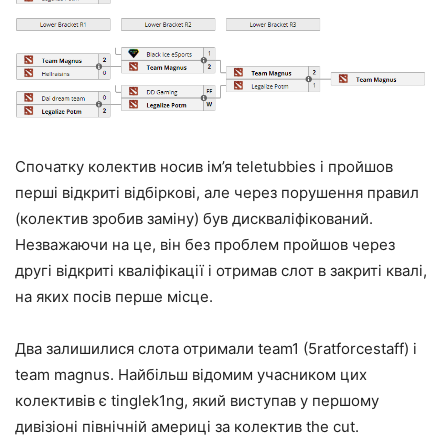
Спочатку колектив носив ім’я teletubbies і пройшов
перші відкриті відбіркові, але через порушення правил
(колектив зробив заміну) був дискваліфікований.
Незважаючи на це, він без проблем пройшов через
другі відкриті кваліфікації і отримав слот в закриті квалі,
на яких посів перше місце.
Два залишилися слота отримали team1 (5ratforcestaff) і
team magnus. Найбільш відомим учасником цих
колективів є tinglek1ng, який виступав у першому
дивізіоні північній америці за колектив the cut.