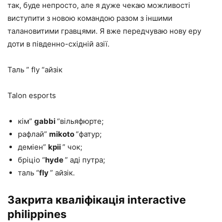
так, буде непросто, але я дуже чекаю можливості
виступити з новою командою разом з іншими
талановитими гравцями. Я вже передчуваю нову еру
доти в південно-східній азії.
Таль ” fly “айзік
Talon esports
кім”
gabbi
“вільяфюрте;
рафлай”
mikoto
“фатур;
деміен”
kpii
” чок;
бріціо “
hyde
” аді путра;
таль “
fly
” айзік.
Закрита кваліфікація interactive
philippines