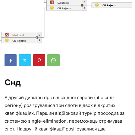
Снд
У другий дивізіон dpc від східної європи (або снд-
регіону) розігрувалися три слоти в двох відкритих
кваліфікаціях. Перший відбірковий турнір проходив за
системою single-elimination, переможець отримував
слот. На другій кваліфікації розігрувалися два