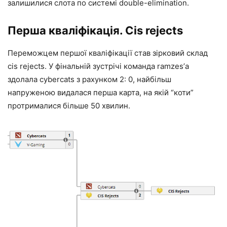
залишилися слота по системі double-elimination.
Перша кваліфікація. Cis rejects
Переможцем першої кваліфікації став зірковий склад
cis rejects. У фінальній зустрічі команда ramzes’а
здолала cybercats з рахунком 2: 0, найбільш
напруженою видалася перша карта, на якій “коти”
протрималися більше 50 хвилин.