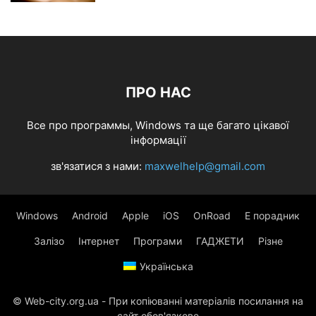
ПРО НАС
Все про программы, Windows та ще багато цікавої
інформації
зв'язатися з нами:
maxwelhelp@gmail.com
Windows
Android
Apple
iOS
OnRoad
Е порадник
Залізо
Інтернет
Програми
ГАДЖЕТИ
Різне
Українська
© Web-city.org.ua - При копіюванні матеріалів посилання на
сайт обов'язкове