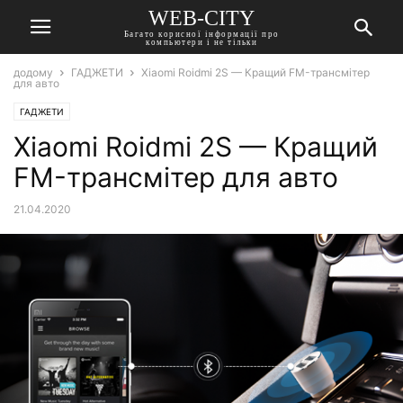
WEB-CITY
Багато корисної інформації про
компьютери і не тільки
додому
ГАДЖЕТИ
Xiaomi Roidmi 2S — Кращий FM-трансмітер
для авто
ГАДЖЕТИ
Xiaomi Roidmi 2S — Кращий
FM-трансмітер для авто
21.04.2020