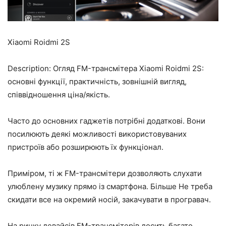
Xiaomi Roidmi 2S
Description: Огляд FM-трансмітера Xiaomi Roidmi 2S:
основні функції, практичність, зовнішній вигляд,
співвідношення ціна/якість.
Часто до основних гаджетів потрібні додаткові. Вони
посилюють деякі можливості використовуваних
пристроїв або розширюють їх функціонал.
Приміром, ті ж FM-трансмітери дозволяють слухати
улюблену музику прямо із смартфона. Більше Не треба
скидати все на окремий носій, закачувати в програвач.
На ринку девайсів FM-трансмітерів досить багато.