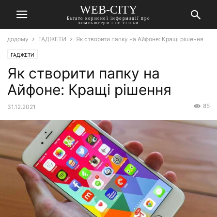
WEB-CITY
Багато корисної інформації про
компьютери і не тільки
додому
ГАДЖЕТИ
Як створити папку на Айфоне: Кращі рішення
ГАДЖЕТИ
Як створити папку на
Айфоне: Кращі рішення
85
31.12.2021