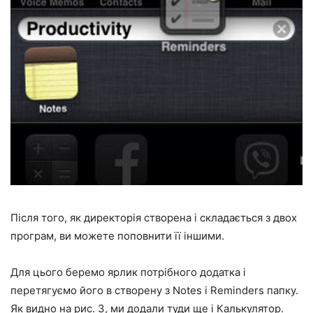
Після того, як директорія створена і складається з двох
програм, ви можете поповнити її іншими.
Для цього беремо ярлик потрібного додатка і
перетягуємо його в створену з Notes і Reminders папку.
Як видно на рис. 3, ми додали туди ще і Калькулятор.