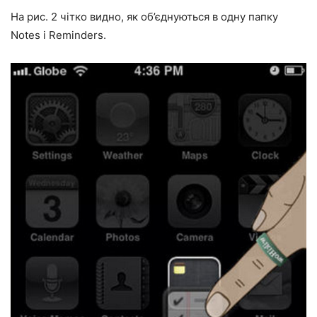
На рис. 2 чітко видно, як об’єднуються в одну папку
Notes і Reminders.