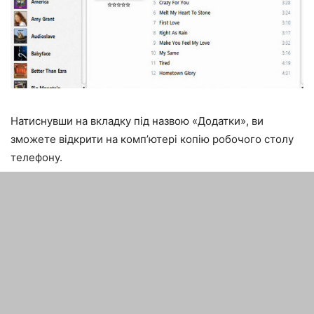
Натиснувши на вкладку під назвою «Додатки», ви
зможете відкрити на комп’ютері копію робочого столу
телефону.
У ній можна переміщати утиліти таким же чином, як це
робиться на екрані смартфона.
Те, куди потрібно натискати і як все це виглядає,
дивіться на рис. 7.